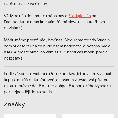
nabízíme za skvělé ceny.
Vždy od nás dostanete i něco navíc.
S
ledujte nás
na
Facebooku - a neunikne Vám žádná sleva ani extra žhavá
novinka ;-).
Módu máme prostě rádi, baví nás. Sledujeme trendy. Víme, v
čem budete "šik" a co bude hitem nadcházející sezóny. My v
KABEA prostě víme, co Vám sluší. S námi Vás módní policie
nezastaví!
Podle zákona o evidenci tržeb je prodávající povinen vystavit
kupujícímu účtenku. Zároveň je povinen zaevidovat přijatou
tržbu u správce daně online; v případě technického výpadku
pak nejpozději do 48 hodin.
Značky