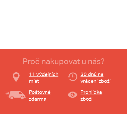
Proč nakupovat u nás?
11 výdejních
30 dnů na
míst
vrácení zboží
Poštovné
Prohlídka
zdarma
zboží