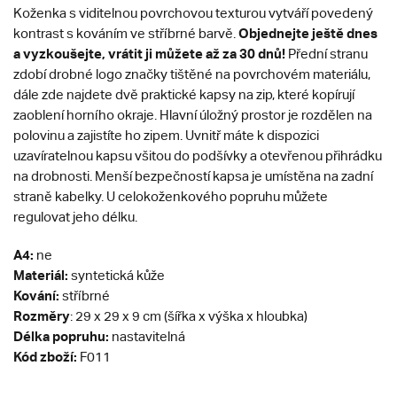
Koženka s viditelnou povrchovou texturou vytváří povedený
Objednejte ještě dnes
kontrast s kováním ve stříbrné barvě.
a vyzkoušejte, vrátit ji můžete až za 30 dnů!
Přední stranu
zdobí drobné logo značky tištěné na povrchovém materiálu,
dále zde najdete dvě praktické kapsy na zip, které kopírují
zaoblení horního okraje. Hlavní úložný prostor je rozdělen na
polovinu a zajistíte ho zipem. Uvnitř máte k dispozici
uzavíratelnou kapsu všitou do podšívky a otevřenou přihrádku
na drobnosti. Menší bezpečností kapsa je umístěna na zadní
straně kabelky. U celokoženkového popruhu můžete
regulovat jeho délku.
A4:
ne
Materiál:
syntetická kůže
Kování:
stříbrné
Rozměry
: 29 x 29 x 9 cm (šířka x výška x hloubka)
Délka popruhu:
nastavitelná
Kód zboží:
F011