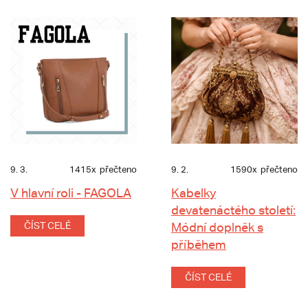
9. 3.
1415x
přečteno
9. 2.
1590x
přečteno
V hlavní roli - FAGOLA
Kabelky
devatenáctého století:
ČÍST CELÉ
Módní doplněk s
příběhem
ČÍST CELÉ