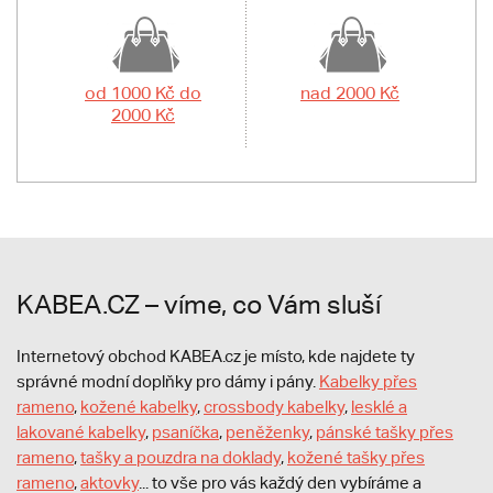
od 1000 Kč do
nad 2000 Kč
2000 Kč
KABEA.CZ – víme, co Vám sluší
Internetový obchod KABEA.cz je místo, kde najdete ty
správné modní doplňky pro dámy i pány.
Kabelky přes
rameno
,
kožené kabelky
,
crossbody kabelky
,
lesklé a
lakované kabelky
,
psaníčka
,
peněženky
,
pánské tašky přes
rameno
,
tašky a pouzdra na doklady
,
kožené tašky přes
rameno
,
aktovky
... to vše pro vás každý den vybíráme a