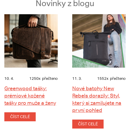
Novinky z blogu
10. 4.
1250x
přečteno
11. 3.
1552x
přečteno
Greenwood tašky:
Nové batohy New
prémiové kožené
Rebels dorazily: Styl,
tašky pro muže a ženy
který si zamilujete na
první pohled
ČÍST CELÉ
ČÍST CELÉ