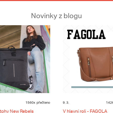
Novinky z blogu
1560x
přečteno
9. 3.
142
tohy New Rebels
V hlavní roli - FAGOLA