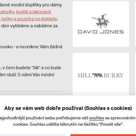
právné modní doplňky pro dámy
kabelky
,
lesklé a lakované
,
tašky a pouzdra na doklady
,
dý den vybíráme a nabízíme za
booku - a neunikne Vám žádná
, v čem budete "šik" a co bude
ám sluší. S námi Vás módní
avit kupujícímu účtenku.
ně online; v případě
Aby se vám web dobře používal (Souhlas s cookies)
nejpohodlnější používání webu potřebujeme váš
souhlas
se zpracováním
cookies. Souhlas udělíte kliknutím na tlačítko "Povolit vše".