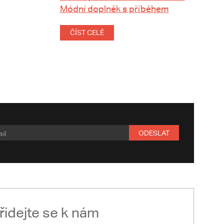
Módní doplněk s příběhem
ČÍST CELÉ
ODESLAT
řidejte se k nám