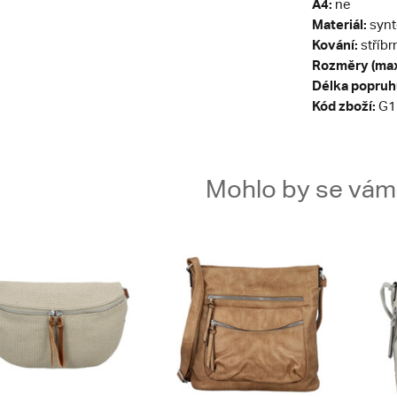
A4:
ne
Materiál:
synt
Kování:
stříbr
Rozměry (max
Délka popruh
Kód zboží:
G1
Mohlo by se vám t