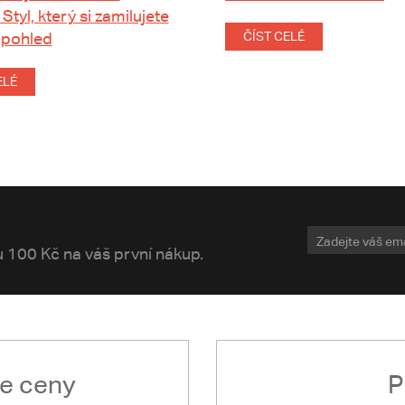
 Styl, který si zamilujete
 pohled
ČÍST CELÉ
ELÉ
vu 100 Kč na váš první nákup.
le ceny
P