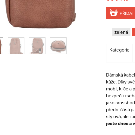
PŘIDAT
zelená
Kategorie
Dámská kabelk
kůže. Díky své
mobil, klíče a
bezpečí u seb
jako crossbod
přední části p
stylová, ale i
ještě dnes a 