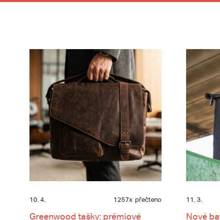
10. 4.
1257x
přečteno
11. 3.
Greenwood tašky: prémiové
Nové ba