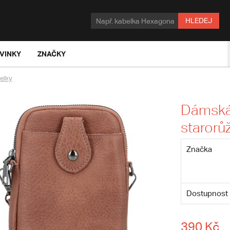
HLEDEJ
VINKY
ZNAČKY
elky
Dámská
starorů
Značka
Dostupnost
390 Kč