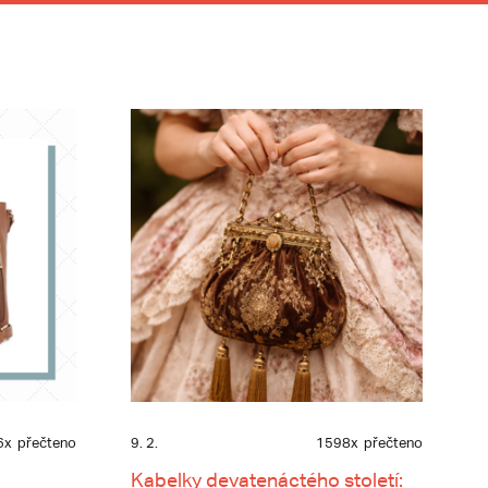
6x
přečteno
9. 2.
1598x
přečteno
Kabelky devatenáctého století: