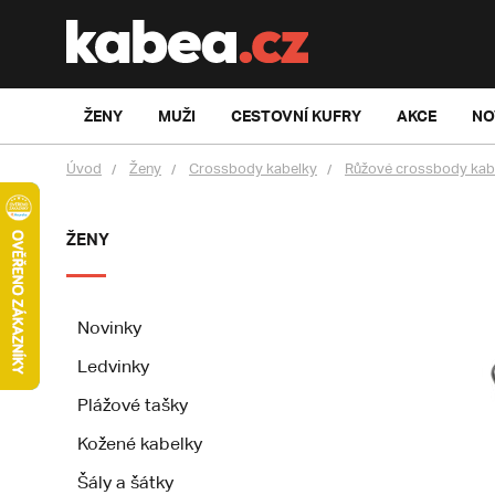
ŽENY
MUŽI
CESTOVNÍ KUFRY
AKCE
NO
Úvod
Ženy
Crossbody kabelky
Růžové crossbody kab
ŽENY
Novinky
Ledvinky
Plážové tašky
Kožené kabelky
Šály a šátky