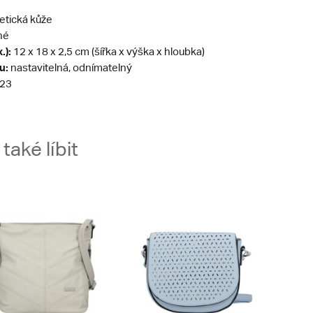
etická kůže
né
.):
12 x 18 x 2,5 cm (šířka x výška x hloubka)
u:
nastavitelná, odnímatelný
23
aké líbit