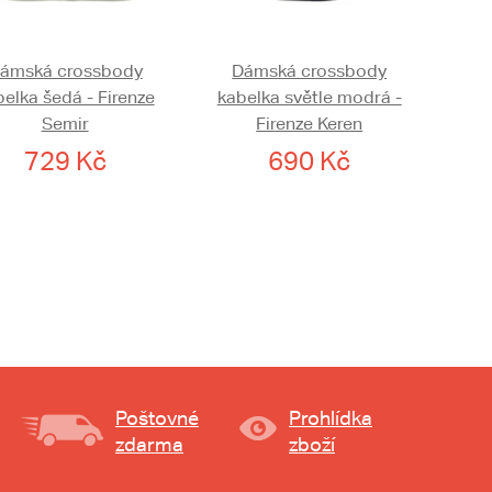
ámská crossbody
Dámská crossbody
elka šedá - Firenze
kabelka světle modrá -
Semir
Firenze Keren
729 Kč
690 Kč
Poštovné
Prohlídka
zdarma
zboží