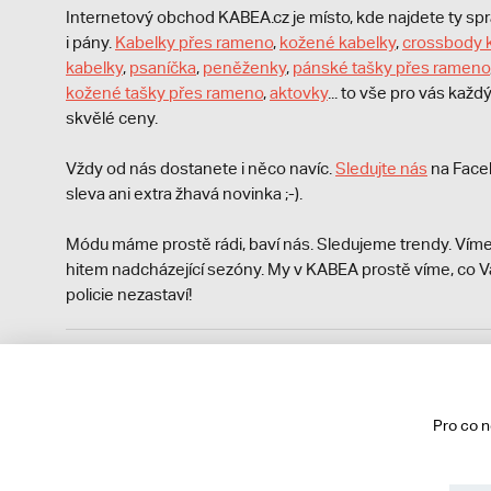
Internetový obchod KABEA.cz je místo, kde najdete ty s
i pány.
Kabelky přes rameno
,
kožené kabelky
,
crossbody 
kabelky
,
psaníčka
,
peněženky
,
pánské tašky přes rameno
kožené tašky přes rameno
,
aktovky
... to vše pro vás kaž
skvělé ceny.
Vždy od nás dostanete i něco navíc.
S
ledujte nás
na Face
sleva ani extra žhavá novinka ;-).
Módu máme prostě rádi, baví nás. Sledujeme trendy. Víme
hitem nadcházející sezóny. My v KABEA prostě víme, co V
policie nezastaví!
Podle zákona o evidenci tržeb je prodávající povinen vyst
Zároveň je povinen zaevidovat přijatou tržbu u správce da
technického výpadku pak nejpozději do 48 hodin.
Pro co 