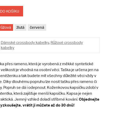
 DO KOŠÍKU
růžová
žlutá
červená
Dámské crossbody kabelky
,
Růžové crossbody
kabelky
a přes rameno, která je vyrobená z měkké syntetické
 velikosti je vhodná na osobní věci. Taška je určena jen na
 peněženku a tak budete mít všechny důležité věci vždy v
e. Díky dlouhému popruhu lze nosit tašku přes rameno či
y. Popruh se dá i odepnout. Koženkovou kapsičku zdobí v
atentka, která zajišťuje menší kapsičku. Kapsa je nejen
Objednejte
 praktická. Jemný vzhled doladí stříbrné kování.
vyzkoušejte, vrátit ji můžete až do 30 dnů!