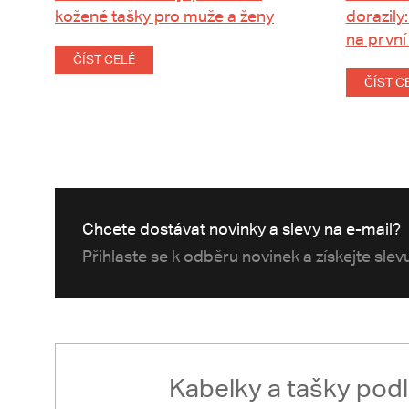
kožené tašky pro muže a ženy
dorazily:
na první
ČÍST CELÉ
ČÍST C
Chcete dostávat novinky a slevy na e-mail?
Přihlaste se k odběru novinek a získejte sle
Kabelky a tašky pod