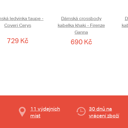
ská ledvinka taupe -
Dámská crossbody
D
Coveri Cerys
kabelka khaki - Firenze
kab
Ganna
729 Kč
690 Kč
11 výdejních
30 dnů na
míst
vrácení zboží