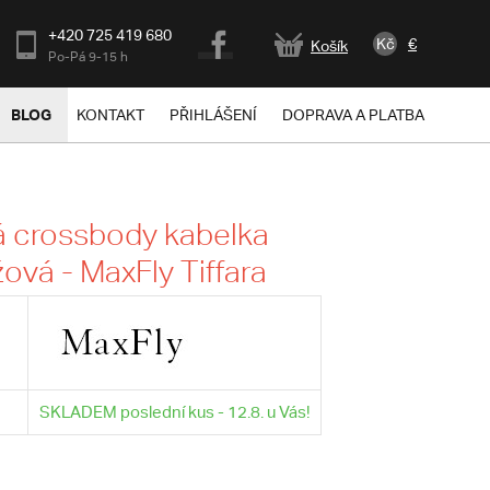
+420 725 419 680
Kč
€
Košík
Po-Pá 9-15 h
BLOG
KONTAKT
PŘIHLÁŠENÍ
DOPRAVA A PLATBA
 crossbody kabelka
žová - MaxFly Tiffara
SKLADEM poslední kus - 12.8. u Vás!