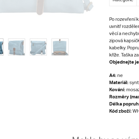
Po rozevření k
uvnitř rozděle
věcí a nechybí
zipová kapsičk
kabelky. Popru
kříže. Taška 
Objednejte je
A4:
ne
Materiál:
synt
Kování:
mosa
Rozměry (max
Délka popruh
Kód zboží:
WH