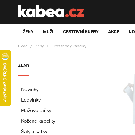
ŽENY
MUŽI
CESTOVNÍ KUFRY
AKCE
NO
Úvod
Ženy
Crossbody kabelky
ŽENY
Novinky
Ledvinky
Plážové tašky
Kožené kabelky
Šály a šátky