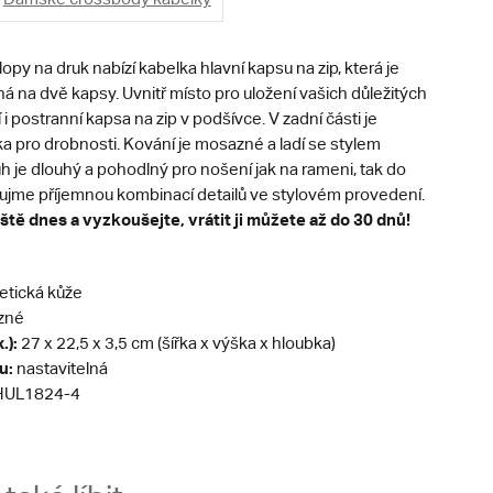
lopy na druk nabízí kabelka hlavní kapsu na zip, která je
ná na dvě kapsy. Uvnitř místo pro uložení vašich důležitých
 i postranní kapsa na zip v podšívce. V zadní části je
a pro drobnosti. Kování je mosazné a ladí se stylem
h je dlouhý a pohodlný pro nošení jak na rameni, tak do
zaujme příjemnou kombinací detailů ve stylovém provedení.
ště dnes a vyzkoušejte, vrátit ji můžete až do 30 dnů!
etická kůže
zné
.):
27 x 22,5 x 3,5 cm (šířka x výška x hloubka)
u:
nastavitelná
UL1824-4