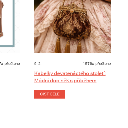
7x
přečteno
9. 2.
1576x
přečteno
Kabelky devatenáctého století:
Módní doplněk s příběhem
ČÍST CELÉ