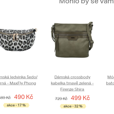
Mohlo by se vám t
mská ledvinka šedo/
Dámská crossbody
Mód
rná - MaxFly Phong
kabelka tmavě zelená -
bato
Firenze Shira
490 Kč
499 Kč
589 Kč
729 Kč
akce - 17 %
akce - 32 %