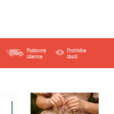
Poštovné
Prohlídka
zdarma
zboží