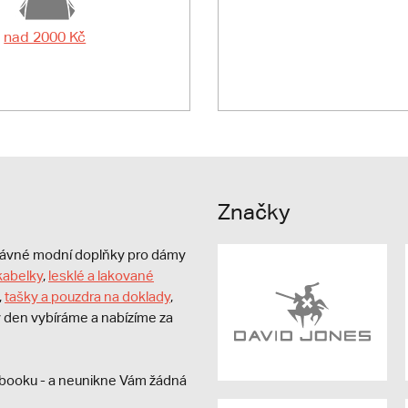
nad 2000 Kč
Značky
právné modní doplňky pro dámy
kabelky
,
lesklé a lakované
,
tašky a pouzdra na doklady
,
dý den vybíráme a nabízíme za
booku - a neunikne Vám žádná