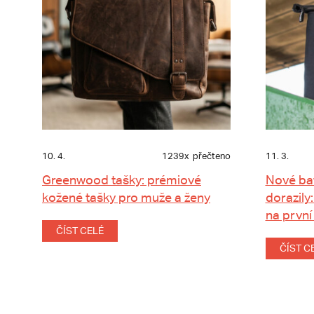
10. 4.
1239x
přečteno
11. 3.
Greenwood tašky: prémiové
Nové ba
kožené tašky pro muže a ženy
dorazily:
na první
ČÍST CELÉ
ČÍST C