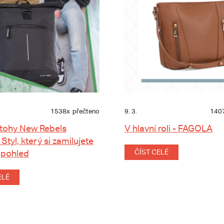
1538x
přečteno
9. 3.
140
tohy New Rebels
V hlavní roli - FAGOLA
 Styl, který si zamilujete
 pohled
ČÍST CELÉ
ELÉ