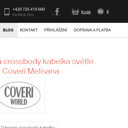
+420 725 419 680
Kč
€
Košík
Po-Pá 9-15 h
BLOG
KONTAKT
PŘIHLÁŠENÍ
DOPRAVA A PLATBA
crossbody kabelka světle
 Coveri Melisana
Dámské crossbody kabelky