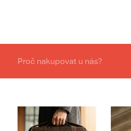
Proč nakupovat u nás?