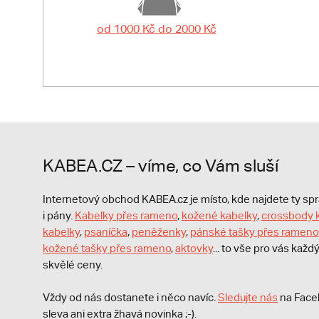
od 1000 Kč do 2000 Kč
KABEA.CZ – víme, co Vám sluší
Internetový obchod KABEA.cz je místo, kde najdete ty s
i pány.
Kabelky přes rameno
,
kožené kabelky
,
crossbody 
kabelky
,
psaníčka
,
peněženky
,
pánské tašky přes rameno
kožené tašky přes rameno
,
aktovky
... to vše pro vás kaž
skvělé ceny.
Vždy od nás dostanete i něco navíc.
S
ledujte nás
na Face
sleva ani extra žhavá novinka ;-).