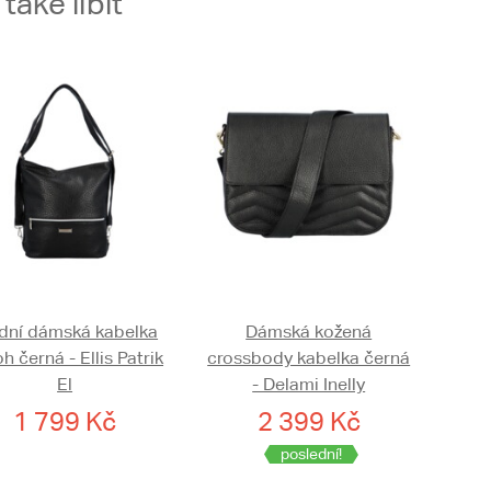
aké líbit
ní dámská kabelka
Dámská kožená
h černá - Ellis Patrik
crossbody kabelka černá
El
- Delami Inelly
1 799 Kč
2 399 Kč
poslední!