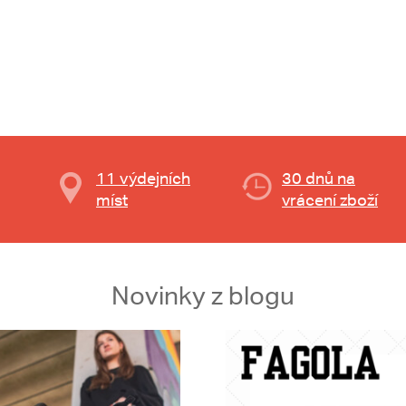
11 výdejních
30 dnů na
míst
vrácení zboží
Novinky z blogu