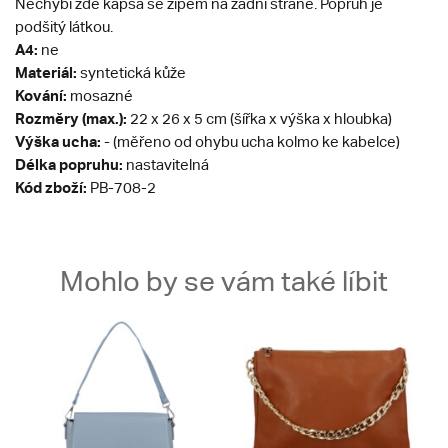
Nechybí zde kapsa se zipem na zadní straně. Popruh je
podšitý látkou.
A4:
ne
Materiál:
syntetická kůže
Kování:
mosazné
Rozměry (max.):
22 x 26 x 5 cm (šířka x výška x hloubka)
Výška ucha:
- (měřeno od ohybu ucha kolmo ke kabelce)
Délka popruhu:
nastavitelná
Kód zboží:
PB-708-2
Mohlo by se vám také líbit