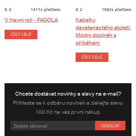
9. 3.
1411x
přečteno
9. 2.
1582x
přečteno
V hlavní roli - FAGOLA
Kabelky
devatenáctého století:
ČÍST CELÉ
Módní doplněk s
příběhem
ČÍST CELÉ
Chcete dostávat novinky a slevy na e-mail?
Přihlaste se k odběru novinek a získejte slevu
100 Kč na váš první nákup.
ODESLAT