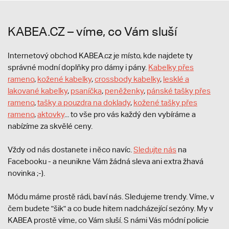
KABEA.CZ – víme, co Vám sluší
Internetový obchod KABEA.cz je místo, kde najdete ty
správné modní doplňky pro dámy i pány.
Kabelky přes
rameno
,
kožené kabelky
,
crossbody kabelky
,
lesklé a
lakované kabelky
,
psaníčka
,
peněženky
,
pánské tašky přes
rameno
,
tašky a pouzdra na doklady
,
kožené tašky přes
rameno
,
aktovky
... to vše pro vás každý den vybíráme a
nabízíme za skvělé ceny.
Vždy od nás dostanete i něco navíc.
S
ledujte nás
na
Facebooku - a neunikne Vám žádná sleva ani extra žhavá
novinka ;-).
Módu máme prostě rádi, baví nás. Sledujeme trendy. Víme, v
čem budete "šik" a co bude hitem nadcházející sezóny. My v
KABEA prostě víme, co Vám sluší. S námi Vás módní policie