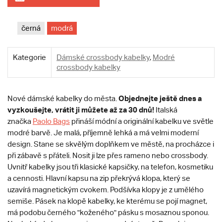
černá
modrá
Kategorie
Dámské crossbody kabelky
,
Modré
crossbody kabelky
Objednejte ještě dnes a
Nové dámské kabelky do města.
vyzkoušejte, vrátit ji můžete až za 30 dnů!
Italská
značka
Paolo Bags
přináší módní a originální kabelku ve světle
modré barvě. Je malá, příjemně lehká a má velmi moderní
design. Stane se skvělým doplňkem ve městě, na procházce i
při zábavě s přáteli. Nosit ji lze přes rameno nebo crossbody.
Uvnitř kabelky jsou tři klasické kapsičky, na telefon, kosmetiku
a cennosti. Hlavní kapsu na zip překrývá klopa, který se
uzavírá magnetickým cvokem. Podšívka klopy je z umělého
semiše. Pásek na klopě kabelky, ke kterému se pojí magnet,
má podobu černého "koženého" pásku s mosaznou sponou.