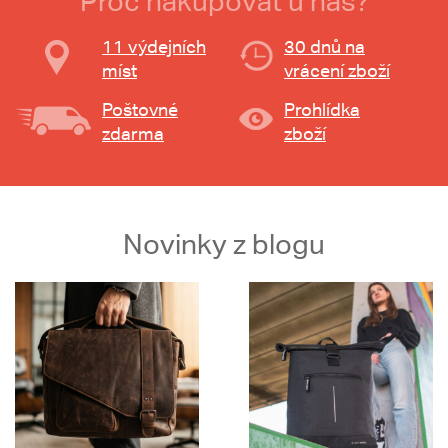
Proč nakupovat u nás?
11 výdejních
30 dnů na
míst
vrácení zboží
Poštovné
Prohlídka
zdarma
zboží
Novinky z blogu