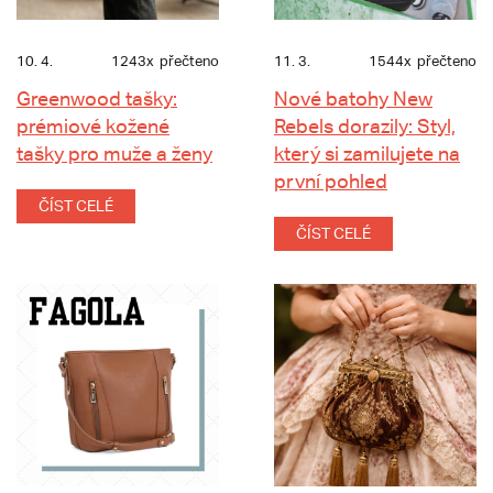
10. 4.
1243x
přečteno
11. 3.
1544x
přečteno
Greenwood tašky:
Nové batohy New
prémiové kožené
Rebels dorazily: Styl,
tašky pro muže a ženy
který si zamilujete na
první pohled
ČÍST CELÉ
ČÍST CELÉ