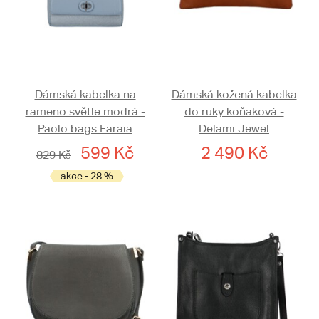
Dámská kabelka na
Dámská kožená kabelka
rameno světle modrá -
do ruky koňaková -
Paolo bags Faraia
Delami Jewel
599 Kč
2 490 Kč
829 Kč
akce - 28 %