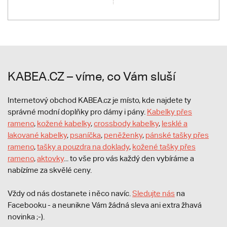
KABEA.CZ – víme, co Vám sluší
Internetový obchod KABEA.cz je místo, kde najdete ty
správné modní doplňky pro dámy i pány.
Kabelky přes
rameno
,
kožené kabelky
,
crossbody kabelky
,
lesklé a
lakované kabelky
,
psaníčka
,
peněženky
,
pánské tašky přes
rameno
,
tašky a pouzdra na doklady
,
kožené tašky přes
rameno
,
aktovky
... to vše pro vás každý den vybíráme a
nabízíme za skvělé ceny.
Vždy od nás dostanete i něco navíc.
S
ledujte nás
na
Facebooku - a neunikne Vám žádná sleva ani extra žhavá
novinka ;-).