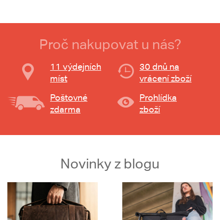
Proč nakupovat u nás?
11 výdejních
30 dnů na
míst
vrácení zboží
Poštovné
Prohlídka
zdarma
zboží
Novinky z blogu