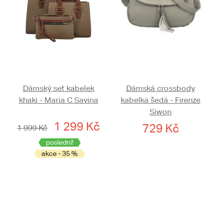
Dámský set kabelek
Dámská crossbody
khaki - Maria C Savina
kabelka šedá - Firenze
Siwon
1 299 Kč
729 Kč
1 999 Kč
poslední!
akce - 35 %