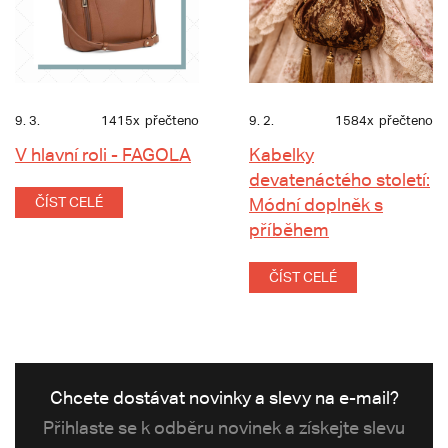
9. 3.
1415x
přečteno
9. 2.
1584x
přečteno
V hlavní roli - FAGOLA
Kabelky
devatenáctého století:
ČÍST CELÉ
Módní doplněk s
příběhem
ČÍST CELÉ
Chcete dostávat novinky a slevy na e-mail?
Přihlaste se k odběru novinek a získejte slevu