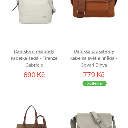
Dámská crossbody
Dámská crossbody
kabelka šedá - Firenze
kabelka světle hnědá -
Gabriele
Coveri Dihya
690 Kč
779 Kč
poslední!