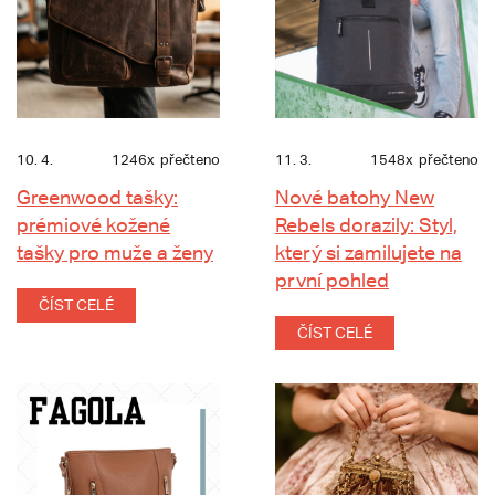
10. 4.
1246x
přečteno
11. 3.
1548x
přečteno
Greenwood tašky:
Nové batohy New
prémiové kožené
Rebels dorazily: Styl,
tašky pro muže a ženy
který si zamilujete na
první pohled
ČÍST CELÉ
ČÍST CELÉ