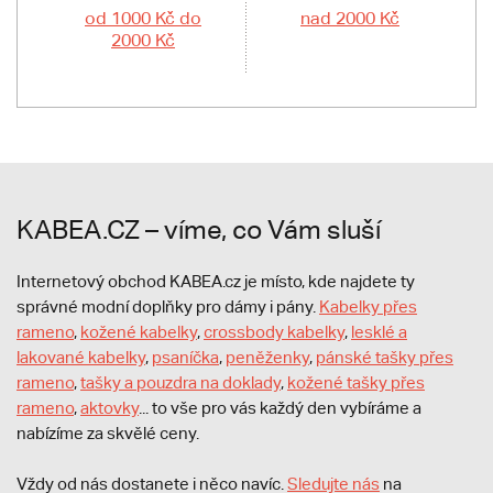
od 1000 Kč do
nad 2000 Kč
2000 Kč
KABEA.CZ – víme, co Vám sluší
Internetový obchod KABEA.cz je místo, kde najdete ty
správné modní doplňky pro dámy i pány.
Kabelky přes
rameno
,
kožené kabelky
,
crossbody kabelky
,
lesklé a
lakované kabelky
,
psaníčka
,
peněženky
,
pánské tašky přes
rameno
,
tašky a pouzdra na doklady
,
kožené tašky přes
rameno
,
aktovky
... to vše pro vás každý den vybíráme a
nabízíme za skvělé ceny.
Vždy od nás dostanete i něco navíc.
S
ledujte nás
na