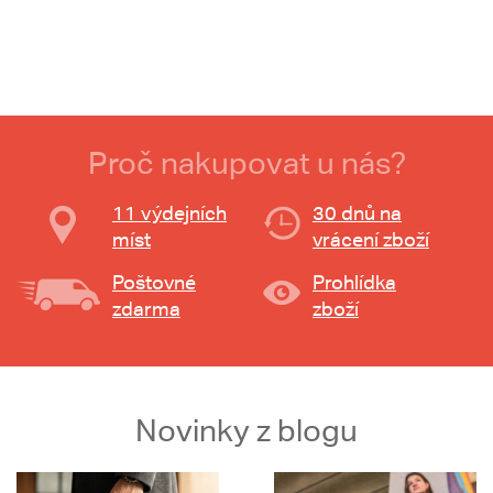
Proč nakupovat u nás?
11 výdejních
30 dnů na
míst
vrácení zboží
Poštovné
Prohlídka
zdarma
zboží
Novinky z blogu