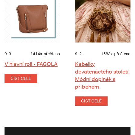
9. 3.
1414x
přečteno
9. 2.
1583x
přečteno
V hlavní roli - FAGOLA
Kabelky
devatenáctého století:
ČÍST CELÉ
Módní doplněk s
příběhem
ČÍST CELÉ