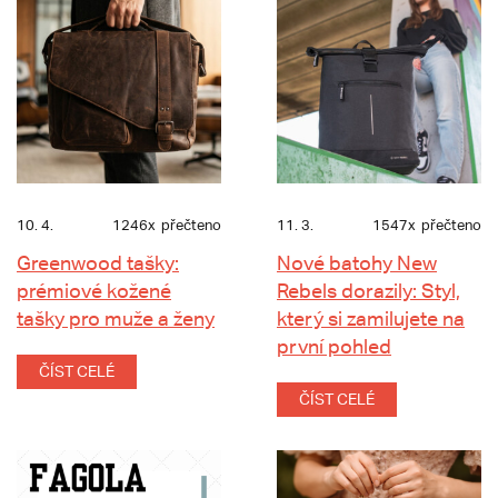
10. 4.
1246x
přečteno
11. 3.
1547x
přečteno
Greenwood tašky:
Nové batohy New
prémiové kožené
Rebels dorazily: Styl,
tašky pro muže a ženy
který si zamilujete na
první pohled
ČÍST CELÉ
ČÍST CELÉ