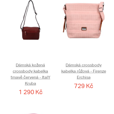
Dámská kožená
Dámská crossbody
crossbody kabelka
kabelka růžová - Firenze
tmavě červená - ItalY
Erchisa
Kruba
729 Kč
1 290 Kč