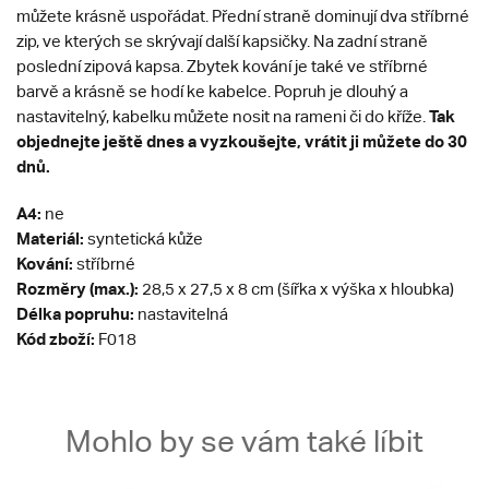
můžete krásně uspořádat. Přední straně dominují dva stříbrné
zip, ve kterých se skrývají další kapsičky. Na zadní straně
poslední zipová kapsa. Zbytek kování je také ve stříbrné
barvě a krásně se hodí ke kabelce. Popruh je dlouhý a
Tak
nastavitelný, kabelku můžete nosit na rameni či do kříže.
objednejte ještě dnes a vyzkoušejte, vrátit ji můžete do 30
dnů.
A4:
ne
Materiál:
syntetická kůže
Kování:
stříbrné
Rozměry (max.):
28,5 x 27,5 x 8 cm (šířka x výška x hloubka)
Délka popruhu:
nastavitelná
Kód zboží:
F018
Mohlo by se vám také líbit