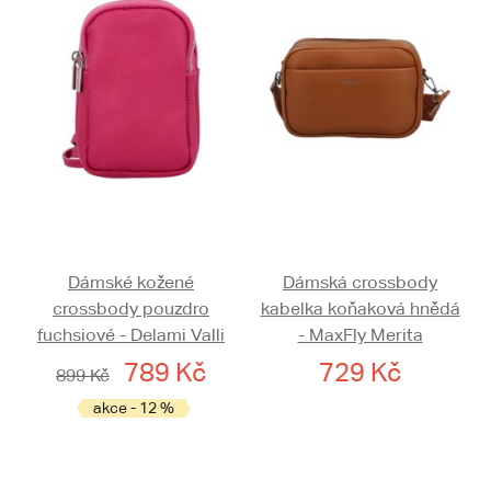
Dámské kožené
Dámská crossbody
crossbody pouzdro
kabelka koňaková hnědá
fuchsiové - Delami Valli
- MaxFly Merita
789 Kč
729 Kč
899 Kč
akce - 12 %