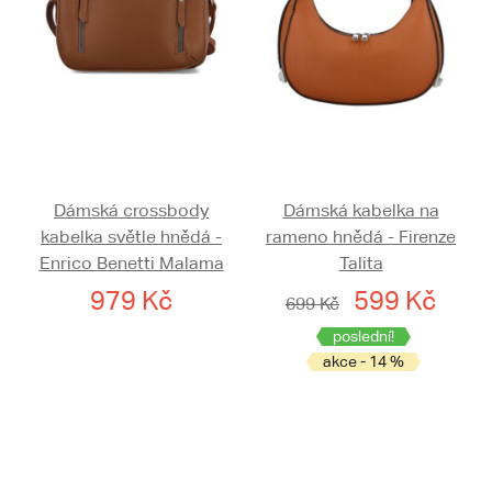
Dámská crossbody
Dámská kabelka na
kabelka světle hnědá -
rameno hnědá - Firenze
Enrico Benetti Malama
Talita
979 Kč
599 Kč
699 Kč
poslední!
akce - 14 %