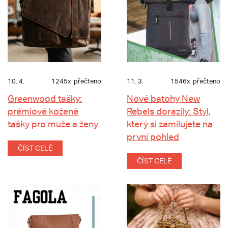
10. 4.
1245x
přečteno
11. 3.
1546x
přečteno
Greenwood tašky:
Nové batohy New
prémiové kožené
Rebels dorazily: Styl,
tašky pro muže a ženy
který si zamilujete na
první pohled
ČÍST CELÉ
ČÍST CELÉ