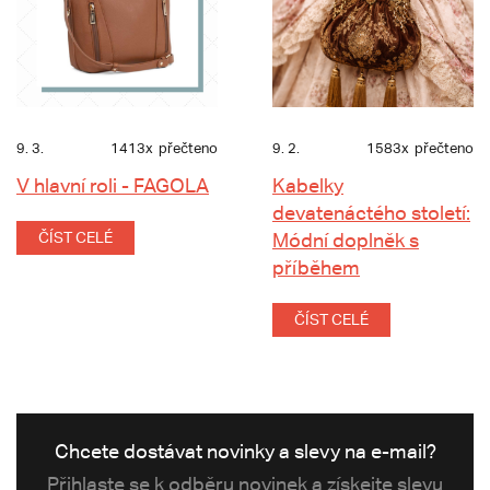
9. 3.
1413x
přečteno
9. 2.
1583x
přečteno
V hlavní roli - FAGOLA
Kabelky
devatenáctého století:
ČÍST CELÉ
Módní doplněk s
příběhem
ČÍST CELÉ
Chcete dostávat novinky a slevy na e-mail?
Přihlaste se k odběru novinek a získejte slevu