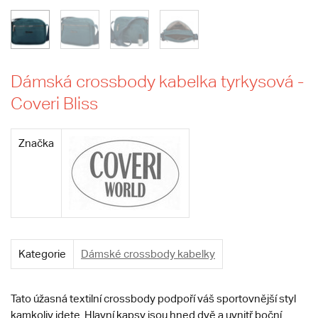
Dámská crossbody kabelka tyrkysová -
Coveri Bliss
Značka
Kategorie
Dámské crossbody kabelky
Tato úžasná textilní crossbody podpoří váš sportovnější styl
kamkoliv jdete. Hlavní kapsy jsou hned dvě a uvnitř boční