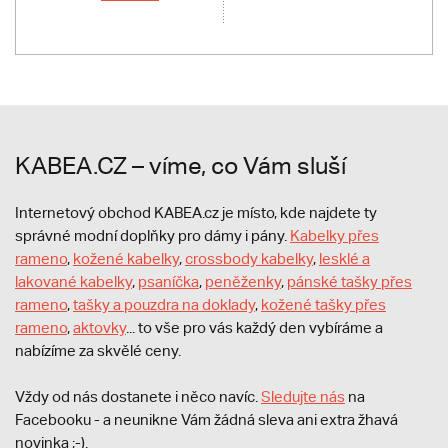
KABEA.CZ – víme, co Vám sluší
Internetový obchod KABEA.cz je místo, kde najdete ty
správné modní doplňky pro dámy i pány.
Kabelky přes
rameno
,
kožené kabelky
,
crossbody kabelky
,
lesklé a
lakované kabelky
,
psaníčka
,
peněženky
,
pánské tašky přes
rameno
,
tašky a pouzdra na doklady
,
kožené tašky přes
rameno
,
aktovky
... to vše pro vás každý den vybíráme a
nabízíme za skvělé ceny.
Vždy od nás dostanete i něco navíc.
S
ledujte nás
na
Facebooku - a neunikne Vám žádná sleva ani extra žhavá
novinka ;-).