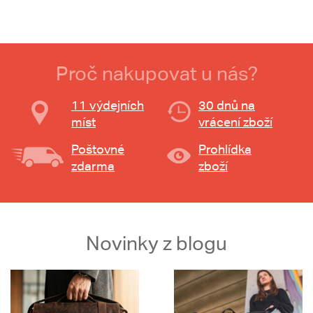
Proč nakupovat u nás?
11 výdejních
30 dnů na
míst
vrácení zboží
Poštovné
Prohlídka
zdarma
zboží
Novinky z blogu