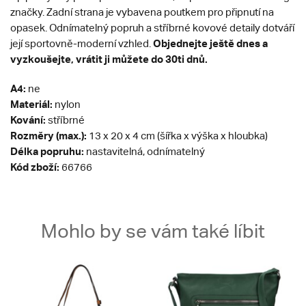
značky. Zadní strana je vybavena poutkem pro připnutí na
opasek. Odnímatelný popruh a stříbrné kovové detaily dotváří
Objednejte ještě dnes a
její sportovně-moderní vzhled.
vyzkoušejte, vrátit ji můžete do 30ti dnů.
A4:
ne
Materiál:
nylon
Kování:
stříbrné
Rozměry (max.):
13 x 20 x 4 cm (šířka x výška x hloubka)
Délka popruhu:
nastavitelná, odnímatelný
Kód zboží:
66766
Mohlo by se vám také líbit