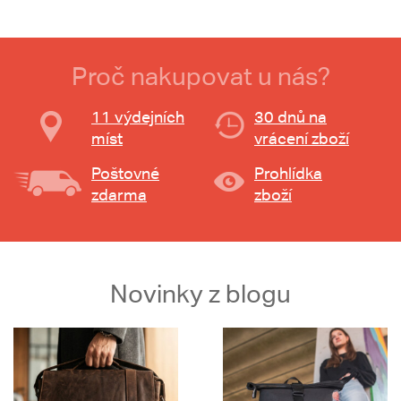
Proč nakupovat u nás?
11 výdejních
30 dnů na
míst
vrácení zboží
Poštovné
Prohlídka
zdarma
zboží
Novinky z blogu