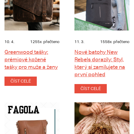
10. 4.
1255x
přečteno
11. 3.
1558x
přečteno
Greenwood tašky:
Nové batohy New
prémiové kožené
Rebels dorazily: Styl,
tašky pro muže a ženy
který si zamilujete na
první pohled
ČÍST CELÉ
ČÍST CELÉ