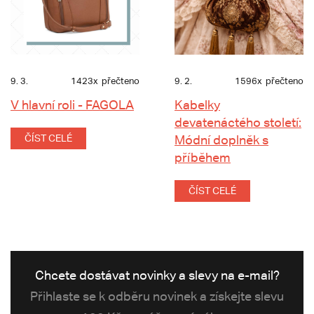
9. 3.
1423x
přečteno
9. 2.
1596x
přečteno
V hlavní roli - FAGOLA
Kabelky
devatenáctého století:
ČÍST CELÉ
Módní doplněk s
příběhem
ČÍST CELÉ
Chcete dostávat novinky a slevy na e-mail?
Přihlaste se k odběru novinek a získejte slevu