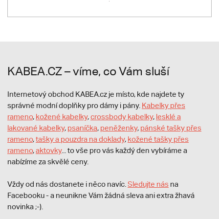
KABEA.CZ – víme, co Vám sluší
Internetový obchod KABEA.cz je místo, kde najdete ty
správné modní doplňky pro dámy i pány.
Kabelky přes
rameno
,
kožené kabelky
,
crossbody kabelky
,
lesklé a
lakované kabelky
,
psaníčka
,
peněženky
,
pánské tašky přes
rameno
,
tašky a pouzdra na doklady
,
kožené tašky přes
rameno
,
aktovky
... to vše pro vás každý den vybíráme a
nabízíme za skvělé ceny.
Vždy od nás dostanete i něco navíc.
S
ledujte nás
na
Facebooku - a neunikne Vám žádná sleva ani extra žhavá
novinka ;-).