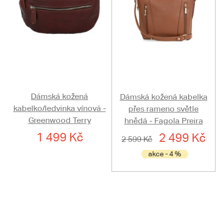
Dámská kožená
Dámská kožená kabelka
kabelko/ledvinka vínová -
přes rameno světle
Greenwood Terry
hnědá - Fagola Preira
1 499 Kč
2 499 Kč
2 599 Kč
akce - 4 %