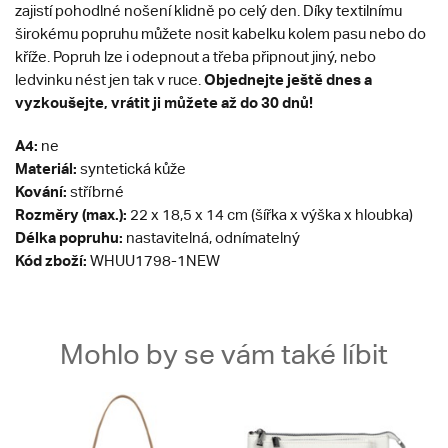
zajistí pohodlné nošení klidně po celý den. Díky textilnímu
širokému popruhu můžete nosit kabelku kolem pasu nebo do
kříže. Popruh lze i odepnout a třeba připnout jiný, nebo
Objednejte ještě dnes a
ledvinku nést jen tak v ruce.
vyzkoušejte, vrátit ji můžete až do 30 dnů!
A4:
ne
Materiál:
syntetická kůže
Kování:
stříbrné
Rozměry (max.):
22 x 18,5 x 14 cm (šířka x výška x hloubka)
Délka popruhu:
nastavitelná, odnímatelný
Kód zboží:
WHUU1798-1NEW
Mohlo by se vám také líbit