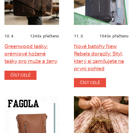
10. 4.
1243x
přečteno
11. 3.
1543x
přečteno
Greenwood tašky:
Nové batohy New
prémiové kožené
Rebels dorazily: Styl,
tašky pro muže a ženy
který si zamilujete na
první pohled
ČÍST CELÉ
ČÍST CELÉ