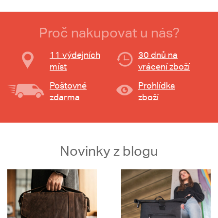
Proč nakupovat u nás?
11 výdejních
30 dnů na
míst
vrácení zboží
Poštovné
Prohlídka
zdarma
zboží
Novinky z blogu