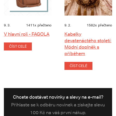
9. 3.
1411x
přečteno
9. 2.
1582x
přečteno
V hlavní roli - FAGOLA
Kabelky
devatenáctého století:
ČÍST CELÉ
Módní doplněk s
příběhem
ČÍST CELÉ
Chcete dostávat novinky a slevy na e-mail?
Přihlaste se k odběru novinek a získejte slevu
100 Kč na váš první nákup.