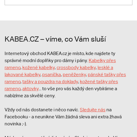
KABEA.CZ – víme, co Vám sluší
Internetový obchod KABEA.cz je místo, kde najdete ty
správné modní doplňky pro dámy i pány.
Kabelky přes
rameno
,
kožené kabelky
,
crossbody kabelky
,
lesklé a
lakované kabelky
,
psaníčka
,
peněženky
,
pánské tašky přes
rameno
,
tašky a pouzdra na doklady
,
kožené tašky přes
rameno
,
aktovky
... to vše pro vás každý den vybíráme a
nabízíme za skvělé ceny.
Vždy od nás dostanete i něco navíc.
S
ledujte nás
na
Facebooku - a neunikne Vám žádná sleva ani extra žhavá
novinka ;-).