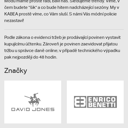
Módu máme prostě rádi, baví nás. Sledujeme trendy. Víme, v
čem budete "šik" a co bude hitem nadcházející sezóny. My v
KABEA prostě víme, co Vám sluší. S námi Vás módní policie
nezastaví!
Podle zákona o evidenci tržeb je prodávající povinen vystavit
kupujícímu účtenku. Zároveň je povinen zaevidovat přijatou
tržbu u správce daně online; v případě technického výpadku
pak nejpozději do 48 hodin.
Značky