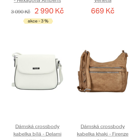
- Hexagona Amberis
Venetia
2 990 Kč
669 Kč
3 090 Kč
akce - 3 %
Dámská crossbody
Dámská crossbody
kabelka bílá - Delami
kabelka khaki - Firenze