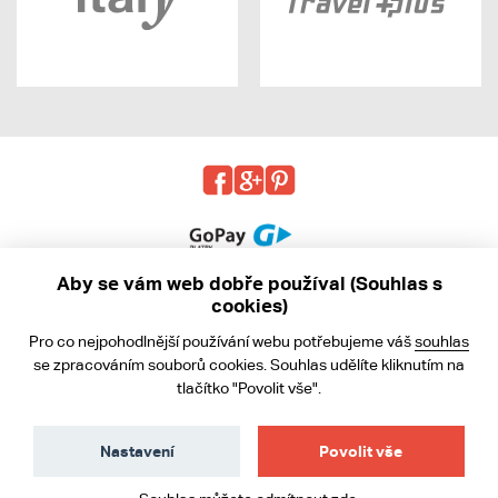
Aby se vám web dobře používal (Souhlas s
cookies)
© 2013 - 2026 kabea.cz
Pro co nejpohodlnější používání webu potřebujeme váš
souhlas
Obchodní podmínky
se zpracováním souborů cookies. Souhlas udělíte kliknutím na
tlačítko "Povolit vše".
Ochrana osobních údajů
Cookies
Nastavení
Povolit vše