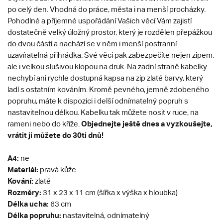
po celý den. Vhodná do práce, města i na menší procházky.
Pohodlné a příjemné uspořádání Vašich věcí Vám zajistí
dostatečně velký úložný prostor, který je rozdělen přepážkou
do dvou částí a nachází se v něm i menší postranní
uzavíratelná přihrádka. Své věci pak zabezpečíte nejen zipem,
ale i velkou slušivou klopou na druk. Na zadní straně kabelky
nechybí ani rychle dostupná kapsa na zip zlaté barvy, který
ladí s ostatním kováním. Kromě pevného, jemně zdobeného
popruhu, máte k dispozici i delší odnímatelný popruh s
nastavitelnou délkou. Kabelku tak můžete nosit v ruce, na
Objednejte ještě dnes a vyzkoušejte,
rameni nebo do kříže.
vrátit ji můžete do 30ti dnů!
A4:
ne
Materiál:
pravá kůže
Kování:
zlaté
Rozměry:
31 x 23 x 11 cm (šířka x výška x hloubka)
Délka ucha:
63 cm
Délka popruhu:
nastavitelná, odnímatelný