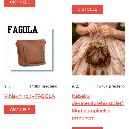
ČÍST CELÉ
ČÍST CELÉ
9. 3.
1408x
přečteno
9. 2.
1576x
přečteno
V hlavní roli - FAGOLA
Kabelky
devatenáctého století:
ČÍST CELÉ
Módní doplněk s
příběhem