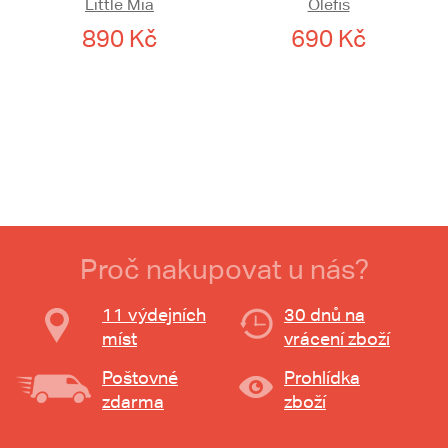
Little Mia
Olefis
890 Kč
690 Kč
Proč nakupovat u nás?
11 výdejních
30 dnů na
míst
vrácení zboží
Poštovné
Prohlídka
zdarma
zboží