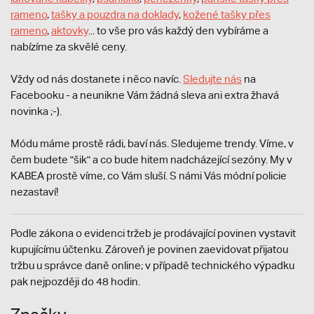
rameno
,
tašky a pouzdra na doklady
,
kožené tašky přes
rameno
,
aktovky
... to vše pro vás každý den vybíráme a
nabízíme za skvělé ceny.
Vždy od nás dostanete i něco navíc.
S
ledujte nás
na
Facebooku - a neunikne Vám žádná sleva ani extra žhavá
novinka ;-).
Módu máme prostě rádi, baví nás. Sledujeme trendy. Víme, v
čem budete "šik" a co bude hitem nadcházející sezóny. My v
KABEA prostě víme, co Vám sluší. S námi Vás módní policie
nezastaví!
Podle zákona o evidenci tržeb je prodávající povinen vystavit
kupujícímu účtenku. Zároveň je povinen zaevidovat přijatou
tržbu u správce daně online; v případě technického výpadku
pak nejpozději do 48 hodin.