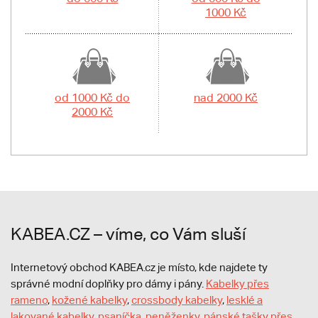
1000 Kč
od 1000 Kč do
nad 2000 Kč
2000 Kč
KABEA.CZ – víme, co Vám sluší
Internetový obchod KABEA.cz je místo, kde najdete ty
správné modní doplňky pro dámy i pány.
Kabelky přes
rameno
,
kožené kabelky
,
crossbody kabelky
,
lesklé a
lakované kabelky
,
psaníčka
,
peněženky
,
pánské tašky přes