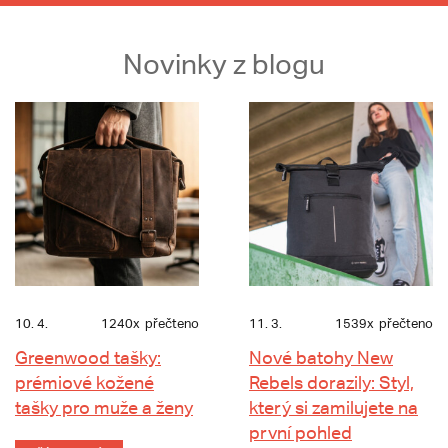
Novinky z blogu
10. 4.
1240x
přečteno
11. 3.
1539x
přečteno
Greenwood tašky:
Nové batohy New
prémiové kožené
Rebels dorazily: Styl,
tašky pro muže a ženy
který si zamilujete na
první pohled