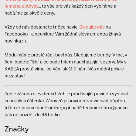
rameno
,
aktovky
... to vše pro vás každý den vybíráme a
nabízíme za skvělé ceny.
Vždy od nás dostanete i něco navíc.
S
ledujte nás
na
Facebooku - a neunikne Vám žádná sleva ani extra žhavá
novinka ;-).
Módu máme prostě rádi, baví nás. Sledujeme trendy. Víme, v
čem budete "šik" a co bude hitem nadcházející sezóny. My v
KABEA prostě víme, co Vám sluší. S námi Vás módní policie
nezastaví!
Podle zákona o evidenci tržeb je prodávající povinen vystavit
kupujícímu účtenku. Zároveň je povinen zaevidovat přijatou
tržbu u správce daně online; v případě technického výpadku
pak nejpozději do 48 hodin.
Značky