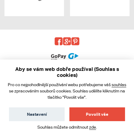
Aby se vám web dobře používal (Souhlas s
cookies)
© 2013 - 2026 kabea.cz
Pro co nejpohodlnější používání webu potřebujeme váš
souhlas
Obchodní podmínky
se zpracováním souborů cookies. Souhlas udělíte kliknutím na
tlačítko "Povolit vše".
Ochrana osobních údajů
Cookies
Nastavení
Povolit vše
Souhlas můžete odmítnout
zde
.