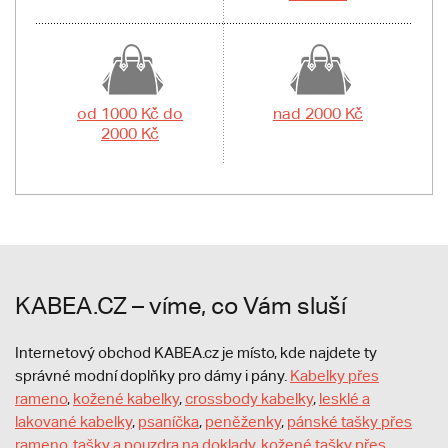
od 1000 Kč do
nad 2000 Kč
2000 Kč
KABEA.CZ – víme, co Vám sluší
Internetový obchod KABEA.cz je místo, kde najdete ty
správné modní doplňky pro dámy i pány.
Kabelky přes
rameno
,
kožené kabelky
,
crossbody kabelky
,
lesklé a
lakované kabelky
,
psaníčka
,
peněženky
,
pánské tašky přes
rameno
,
tašky a pouzdra na doklady
,
kožené tašky přes