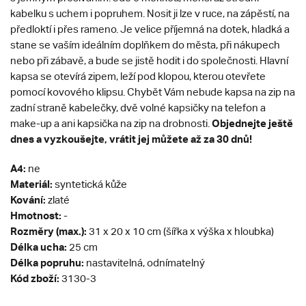
kabelku s uchem i popruhem. Nosit ji lze v ruce, na zápěstí, na
předloktí i přes rameno. Je velice příjemná na dotek, hladká a
stane se vaším ideálním doplňkem do města, při nákupech
nebo při zábavě, a bude se jistě hodit i do společnosti. Hlavní
kapsa se otevírá zipem, leží pod klopou, kterou otevřete
pomocí kovového klipsu. Chybět Vám nebude kapsa na zip na
zadní straně kabelečky, dvě volné kapsičky na telefon a
Objednejte ještě
make-up a ani kapsička na zip na drobnosti.
dnes a vyzkoušejte, vrátit jej můžete až za 30 dnů!
A4:
ne
Materiál:
syntetická kůže
Kování:
zlaté
Hmotnost:
-
Rozměry (max.):
31 x 20 x 10 cm (šířka x výška x hloubka)
Délka ucha:
25 cm
Délka popruhu:
nastavitelná, odnímatelný
Kód zboží:
3130-3