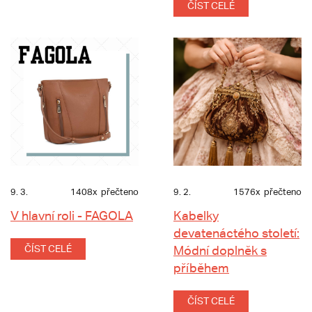
ČÍST CELÉ
9. 3.
1408x
přečteno
9. 2.
1576x
přečteno
V hlavní roli - FAGOLA
Kabelky
devatenáctého století:
ČÍST CELÉ
Módní doplněk s
příběhem
ČÍST CELÉ