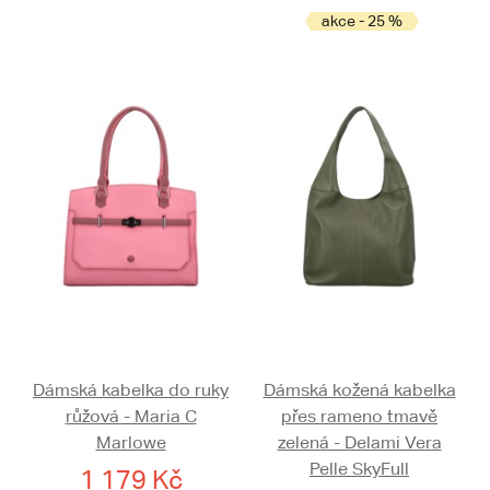
akce - 25 %
Dámská kabelka do ruky
Dámská kožená kabelka
růžová - Maria C
přes rameno tmavě
Marlowe
zelená - Delami Vera
Pelle SkyFull
1 179 Kč