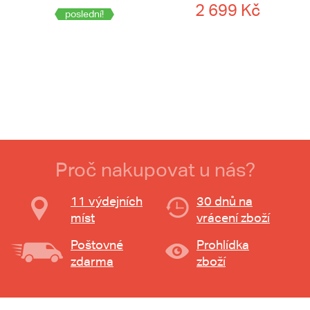
2 699 Kč
poslední!
Proč nakupovat u nás?
11 výdejních
30 dnů na
míst
vrácení zboží
Poštovné
Prohlídka
zdarma
zboží