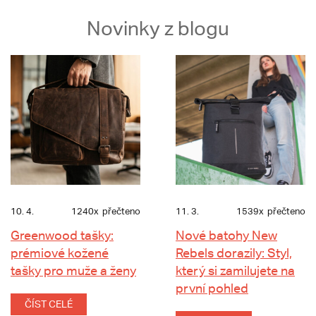
Novinky z blogu
10. 4.
1240x
přečteno
11. 3.
1539x
přečteno
Greenwood tašky:
Nové batohy New
prémiové kožené
Rebels dorazily: Styl,
tašky pro muže a ženy
který si zamilujete na
první pohled
ČÍST CELÉ