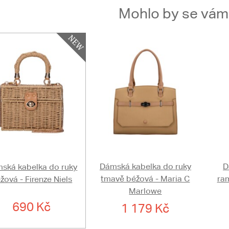
Mohlo by se vám t
Dámská kabelka do ruky
D
ská kabelka do ruky
tmavě béžová - Maria C
ra
žová - Firenze Niels
Marlowe
690 Kč
1 179 Kč