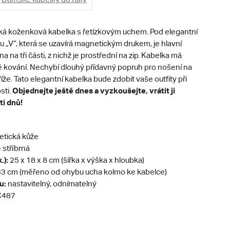
á koženková kabelka s řetízkovým uchem. Pod elegantní
u „V“, která se uzavírá magnetickým drukem, je hlavní
a na tři části, z nichž je prostřední na zip. Kabelka má
é kování. Nechybí dlouhý přídavný popruh pro nošení na
říže. Tato elegantní kabelka bude zdobit vaše outfity při
Objednejte ještě dnes a vyzkoušejte, vrátit ji
sti.
i dnů!
etická kůže
stříbrná
.):
25 x 18 x 8 cm (šířka x výška x hloubka)
3 cm (měřeno od ohybu ucha kolmo ke kabelce)
u:
nastavitelný, odnímatelný
487