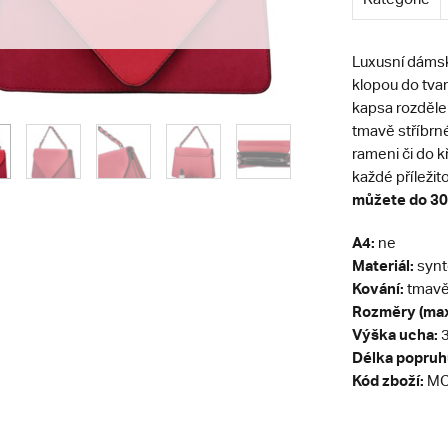
Luxusní dámsk
klopou do tvar
kapsa rozdělen
tmavě stříbrn
rameni či do k
každé příležito
můžete do 30t
A4:
ne
Materiál:
synt
Kování:
tmavě 
Rozměry (max
Výška ucha:
3
Délka popruh
Kód zboží:
MC