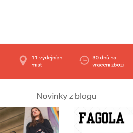
11 výdejních
30 dnů na
míst
vrácení zboží
Novinky z blogu