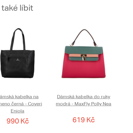
aké líbit
ámská kabelka na
Dámská kabelka do ruky
meno černá - Coveri
modrá - MaxFly Polly Nea
Eniola
619 Kč
990 Kč