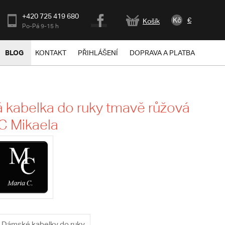
+420 725 419 680
Kč
€
Košík
Po-Pá 9-15 h
BLOG
KONTAKT
PŘIHLÁŠENÍ
DOPRAVA A PLATBA
kabelka do ruky tmavě růžová
 C Mikaela
Dámské kabelky do ruky