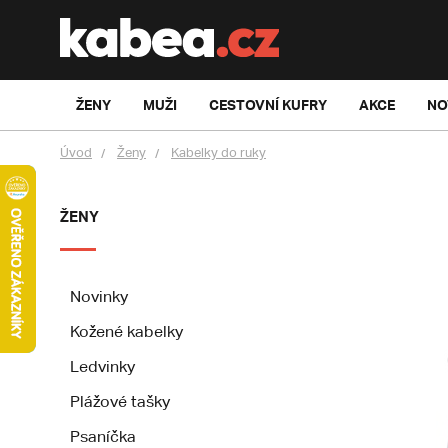
ŽENY
MUŽI
CESTOVNÍ KUFRY
AKCE
NO
Úvod
Ženy
Kabelky do ruky
ŽENY
Novinky
Kožené kabelky
Ledvinky
Plážové tašky
Psaníčka