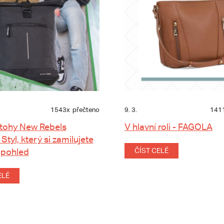
1543x
přečteno
9. 3.
141
tohy New Rebels
V hlavní roli - FAGOLA
 Styl, který si zamilujete
 pohled
ČÍST CELÉ
ELÉ