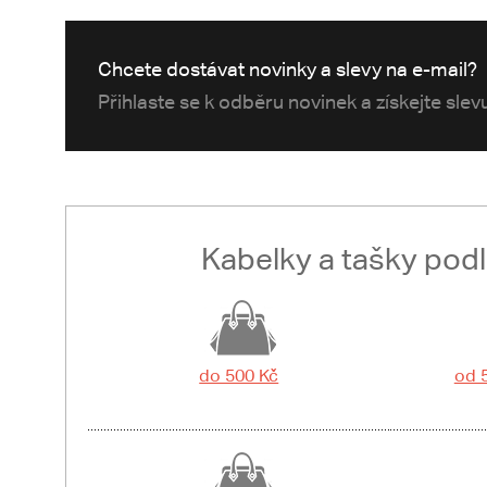
Chcete dostávat novinky a slevy na e-mail?
Přihlaste se k odběru novinek a získejte sle
Kabelky a tašky pod
do 500 Kč
od 