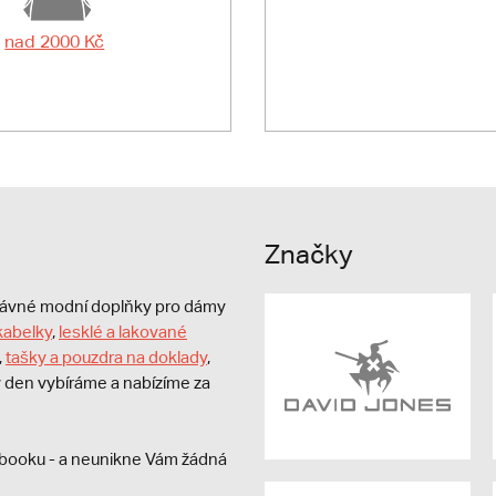
nad 2000 Kč
Značky
právné modní doplňky pro dámy
kabelky
,
lesklé a lakované
,
tašky a pouzdra na doklady
,
dý den vybíráme a nabízíme za
booku - a neunikne Vám žádná