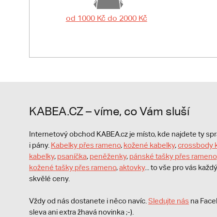
od 1000 Kč do 2000 Kč
KABEA.CZ – víme, co Vám sluší
Internetový obchod KABEA.cz je místo, kde najdete ty s
i pány.
Kabelky přes rameno
,
kožené kabelky
,
crossbody 
kabelky
,
psaníčka
,
peněženky
,
pánské tašky přes rameno
kožené tašky přes rameno
,
aktovky
... to vše pro vás kaž
skvělé ceny.
Vždy od nás dostanete i něco navíc.
S
ledujte nás
na Face
sleva ani extra žhavá novinka ;-).