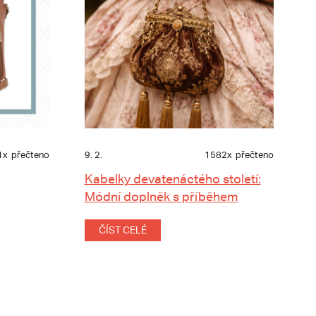
1x
přečteno
9. 2.
1582x
přečteno
Kabelky devatenáctého století:
Módní doplněk s příběhem
ČÍST CELÉ