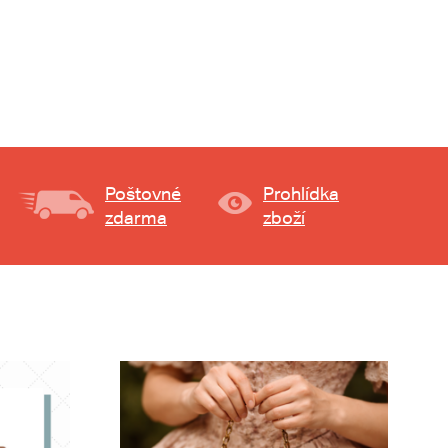
Poštovné
Prohlídka
zdarma
zboží