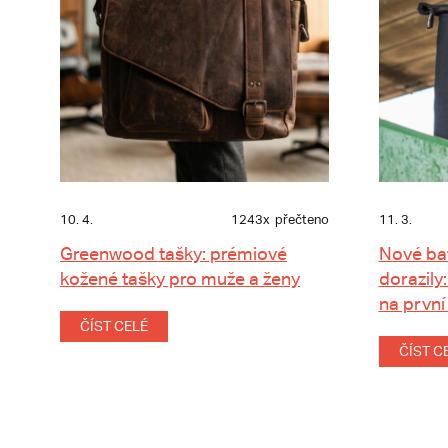
10. 4.
1243x
přečteno
11. 3.
Greenwood tašky: prémiové
Nové ba
kožené tašky pro muže a ženy
dorazily:
na první
ČÍST CELÉ
ČÍST C