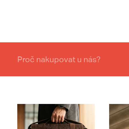
Proč nakupovat u nás?