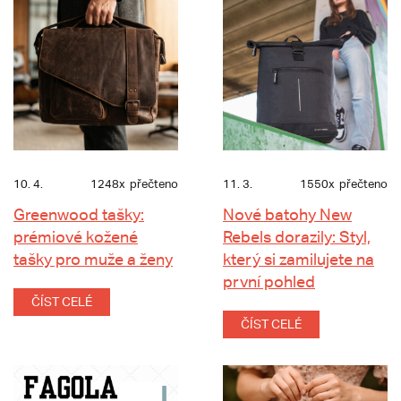
10. 4.
1248x
přečteno
11. 3.
1550x
přečteno
Greenwood tašky:
Nové batohy New
prémiové kožené
Rebels dorazily: Styl,
tašky pro muže a ženy
který si zamilujete na
první pohled
ČÍST CELÉ
ČÍST CELÉ