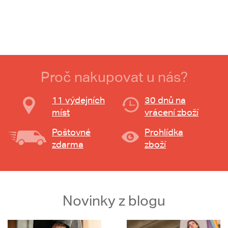
Proč nakupovat u nás?
11 výdejních
30 dnů na
míst
vrácení zboží
Poštovné
Prohlídka
zdarma
zboží
Novinky z blogu