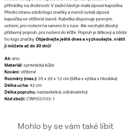
přihrádky na drobnosti. V zadní části je malá zipová kapsička.
Přední stranu zdobí logo značky a menší svislá zipová
kapsička ve stříbrné barvě. Kabelka disponuje pevným
uchem, pro nošení na rameni či v ruce. Ale nechybí dlouhý
přídavný popruh, pro nošení do kříže. Popruh je látkový a zdobí
Objednejte ještě dnes a vyzkoušejte, vrátit
ho logo značky.
ji můžete až do 30 dnů!
A4:
ano
Materiál:
syntetická kůže
Kování:
stříbrné
Rozměry (max.):
35 x 29 x 12 cm (šířka x výška x hloubka)
Délka ucha:
42 cm
Délka popruhu:
nastavitelná, odnímatelný
Kód zboží:
CWHSU103-1
Mohlo by se vám také líbit