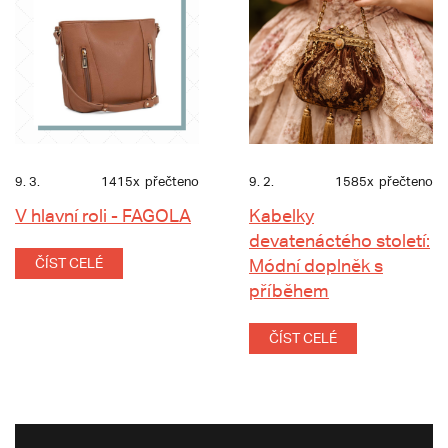
9. 3.
1415x
přečteno
9. 2.
1585x
přečteno
V hlavní roli - FAGOLA
Kabelky
devatenáctého století:
ČÍST CELÉ
Módní doplněk s
příběhem
ČÍST CELÉ