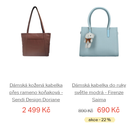
Dámská kožená kabelka
Dámská kabelka do ruky
přes rameno koňaková -
světle modrá - Firenze
Sendi Design Doriane
Saima
2 499 Kč
690 Kč
890 Kč
akce - 22 %