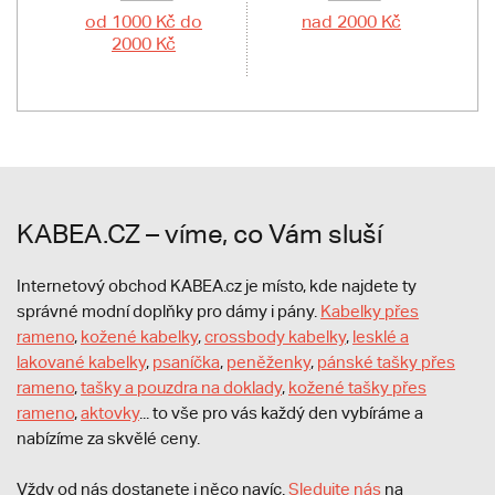
od 1000 Kč do
nad 2000 Kč
2000 Kč
KABEA.CZ – víme, co Vám sluší
Internetový obchod KABEA.cz je místo, kde najdete ty
správné modní doplňky pro dámy i pány.
Kabelky přes
rameno
,
kožené kabelky
,
crossbody kabelky
,
lesklé a
lakované kabelky
,
psaníčka
,
peněženky
,
pánské tašky přes
rameno
,
tašky a pouzdra na doklady
,
kožené tašky přes
rameno
,
aktovky
... to vše pro vás každý den vybíráme a
nabízíme za skvělé ceny.
Vždy od nás dostanete i něco navíc.
S
ledujte nás
na