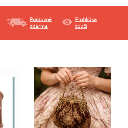
Poštovné
Prohlídka
zdarma
zboží