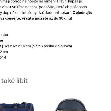
nimž ji pohodlně nosíte na rameni. Hlavní kapsa je
a zip a uvnitř se nachází podšívka, která chrání obsah
Objednejte
ý doplněk na letní dny i každodenní nošení.
vyzkoušejte, vrátit ji můžete až do 30 dnů!
ester
né
.):
43 x 42 x 16 cm (šířka x výška x hloubka)
2 cm
014
aké líbit