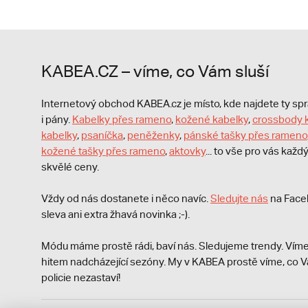
KABEA.CZ – víme, co Vám sluší
Internetový obchod KABEA.cz je místo, kde najdete ty s
i pány.
Kabelky přes rameno
,
kožené kabelky
,
crossbody 
kabelky
,
psaníčka
,
peněženky
,
pánské tašky přes rameno
kožené tašky přes rameno
,
aktovky
... to vše pro vás kaž
skvělé ceny.
Vždy od nás dostanete i něco navíc.
S
ledujte nás
na Face
sleva ani extra žhavá novinka ;-).
Módu máme prostě rádi, baví nás. Sledujeme trendy. Víme
hitem nadcházející sezóny. My v KABEA prostě víme, co V
policie nezastaví!