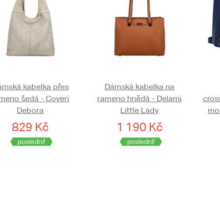
ámská kabelka přes
Dámská kabelka na
meno šedá - Coveri
rameno hnědá - Delami
cros
Debora
Little Lady
mod
829 Kč
1 190 Kč
poslední!
poslední!