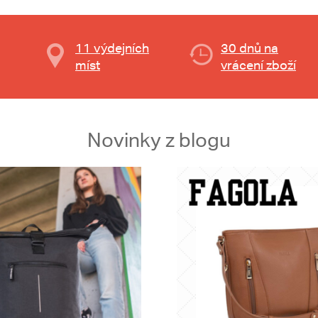
11 výdejních
30 dnů na
míst
vrácení zboží
Novinky z blogu