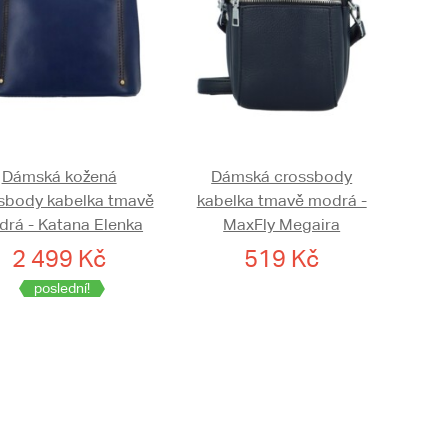
Dámská kožená
Dámská crossbody
sbody kabelka tmavě
kabelka tmavě modrá -
rá - Katana Elenka
MaxFly Megaira
2 499 Kč
519 Kč
poslední!