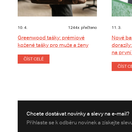
10. 4.
1244x
přečteno
11. 3.
Greenwood tašky: prémiové
Nové ba
kožené tašky pro muže a ženy
dorazily:
na první
ČÍST CELÉ
ČÍST C
Chcete dostávat novinky a slevy na e-mail?
Přihlaste se k odběru novinek a získejte sle