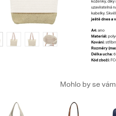
koženky, díky 
uzavíratelná n
kabelky. Skvěl
ještě dnes a 
A4:
ano
Materiál:
poly
Kování:
stříbr
Rozměry (max
Délka ucha:
6
Kód zboží:
FC
Mohlo by se vám t