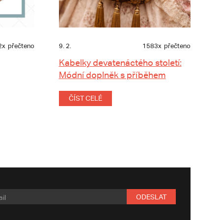
2x
přečteno
9. 2.
1583x
přečteno
Kabelky devatenáctého století:
Módní doplněk s příběhem
ČÍST CELÉ
ODESLAT