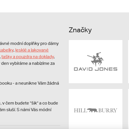
Značky
právné modní doplňky pro dámy
kabelky
,
lesklé a lakované
,
tašky a pouzdra na doklady
,
dý den vybíráme a nabízíme za
booku - a neunikne Vám žádná
, v čem budete "šik" a co bude
ám sluší. S námi Vás módní