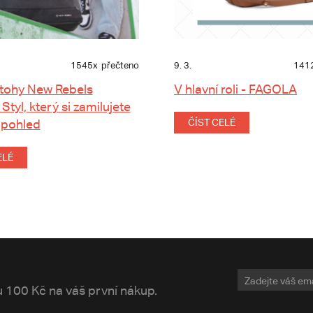
1545x
přečteno
9. 3.
141
tohy New Rebels
V hlavní roli - FAGOLA
 Styl, který si zamilujete
 pohled
ČÍST CELÉ
ELÉ
vu 100 Kč na váš první nákup.