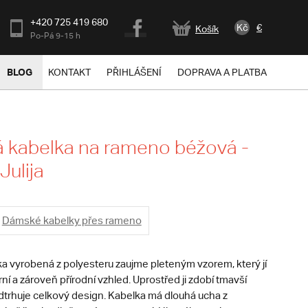
+420 725 419 680
Kč
€
Košík
Po-Pá 9-15 h
BLOG
KONTAKT
PŘIHLÁŠENÍ
DOPRAVA A PLATBA
 kabelka na rameno béžová -
Julija
Dámské kabelky přes rameno
ka vyrobená z polyesteru zaujme pleteným vzorem, který jí
 a zároveň přírodní vzhled. Uprostřed ji zdobí tmavší
odtrhuje celkový design. Kabelka má dlouhá ucha z