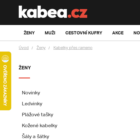
ŽENY
MUŽI
CESTOVNÍ KUFRY
AKCE
NO
Úvod
Ženy
Kabelky přes rameno
ŽENY
Novinky
Ledvinky
Plážové tašky
Kožené kabelky
Šály a šátky