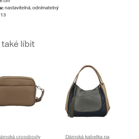
6 cm
u:
nastavitelná, odnímatelný
13
aké líbit
ámská crossbody
Dámská kabelka na