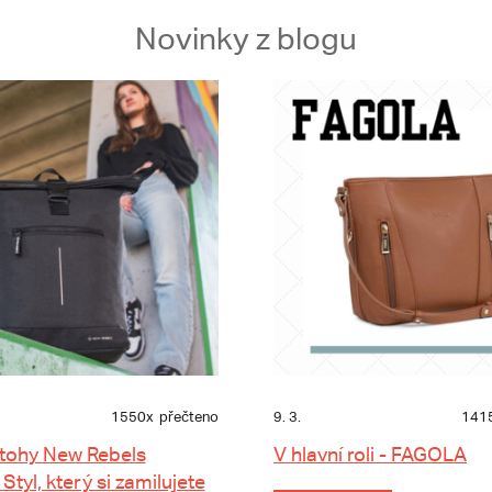
Novinky z blogu
1550x
přečteno
9. 3.
141
tohy New Rebels
V hlavní roli - FAGOLA
 Styl, který si zamilujete