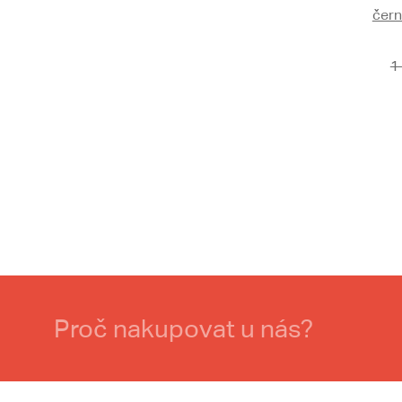
čern
1
Proč nakupovat u nás?