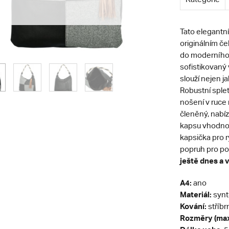
Tato elegantn
originálním če
do moderního 
sofistikovaný 
slouží nejen j
Robustní splet
nošení v ruce 
členěný, nabíz
kapsu vhodnou
kapsička pro r
popruh pro p
ještě dnes a 
A4:
ano
Materiál:
synt
Kování:
stříbr
Rozměry (max