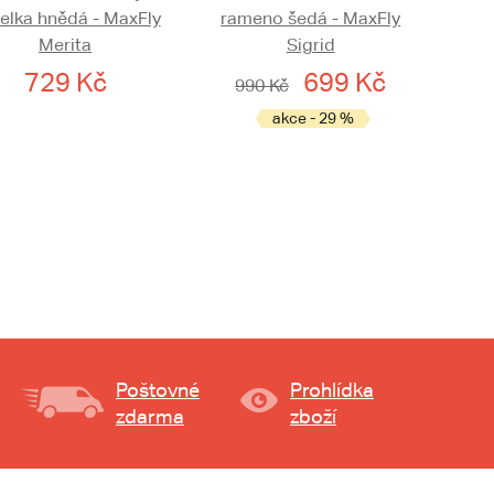
elka hnědá - MaxFly
rameno šedá - MaxFly
Merita
Sigrid
729 Kč
699 Kč
990 Kč
akce - 29 %
Poštovné
Prohlídka
zdarma
zboží