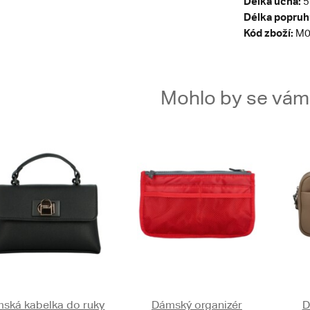
Délka ucha:
5
Délka popruh
Kód zboží:
M0
Mohlo by se vám t
ská kabelka do ruky
Dámský organizér
D