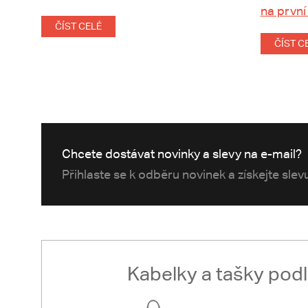
na první
ČÍST CELÉ
ČÍST C
Chcete dostávat novinky a slevy na e-mail?
Přihlaste se k odběru novinek a získejte sle
Kabelky a tašky pod