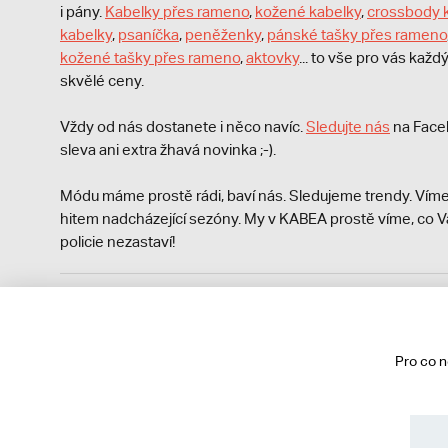
i pány.
Kabelky přes rameno
,
kožené kabelky
,
crossbody 
kabelky
,
psaníčka
,
peněženky
,
pánské tašky přes rameno
kožené tašky přes rameno
,
aktovky
... to vše pro vás kaž
skvělé ceny.
Vždy od nás dostanete i něco navíc.
S
ledujte nás
na Face
sleva ani extra žhavá novinka ;-).
Módu máme prostě rádi, baví nás. Sledujeme trendy. Víme
hitem nadcházející sezóny. My v KABEA prostě víme, co V
policie nezastaví!
Podle zákona o evidenci tržeb je prodávající povinen vyst
Zároveň je povinen zaevidovat přijatou tržbu u správce da
technického výpadku pak nejpozději do 48 hodin.
Pro co 
© 2013 - 2026 kabea.cz