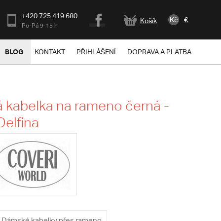
+420 725 419 680
Kč
€
Košík
Po-Pá 9-15 h
BLOG
KONTAKT
PŘIHLÁŠENÍ
DOPRAVA A PLATBA
kabelka na rameno černá -
Delfina
Dámské kabelky přes rameno