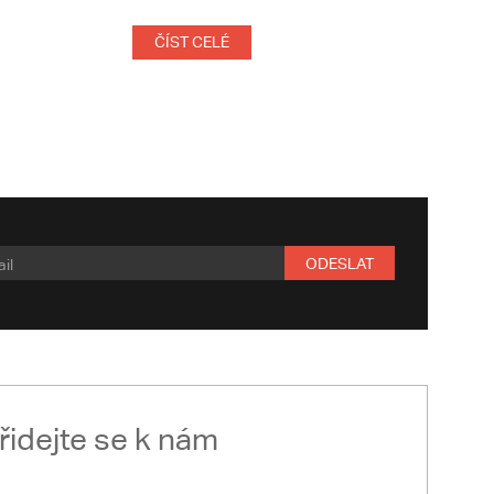
ČÍST CELÉ
ODESLAT
řidejte se k nám