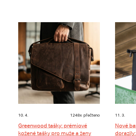
10. 4.
1248x
přečteno
11. 3.
Greenwood tašky: prémiové
Nové ba
kožené tašky pro muže a ženy
dorazily: