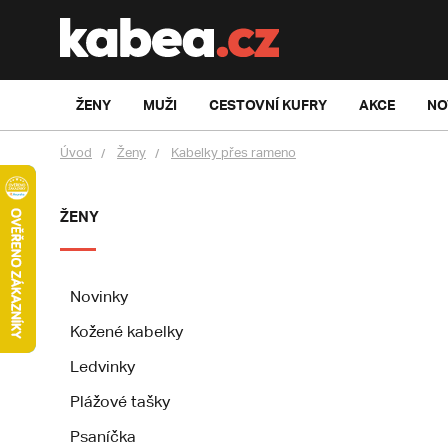
ŽENY
MUŽI
CESTOVNÍ KUFRY
AKCE
NO
Úvod
Ženy
Kabelky přes rameno
ŽENY
Novinky
Kožené kabelky
Ledvinky
Plážové tašky
Psaníčka