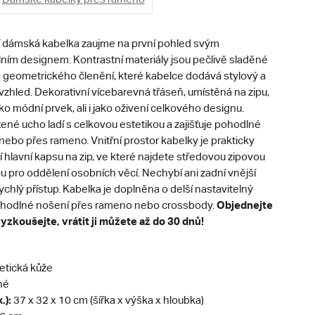
í dámská kabelka zaujme na první pohled svým
lním designem. Kontrastní materiály jsou pečlivě sladěné
geometrického členění, které kabelce dodává stylový a
vzhled. Dekorativní vícebarevná třáseň, umístěná na zipu,
ako módní prvek, ali i jako oživení celkového designu.
ené ucho ladí s celkovou estetikou a zajišťuje pohodlné
nebo přes rameno. Vnitřní prostor kabelky je prakticky
í hlavní kapsu na zip, ve které najdete středovou zipovou
 pro oddělení osobních věcí. Nechybí ani zadní vnější
ychlý přístup. Kabelka je doplněna o delší nastavitelný
Objednejte
ohodlné nošení přes rameno nebo crossbody.
vyzkoušejte, vrátit ji můžete až do 30 dnů!
etická kůže
né
.):
37 x 32 x 10 cm (šířka x výška x hloubka)