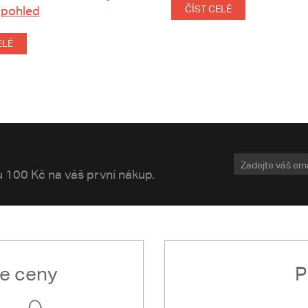
 pohled
ČÍST CELÉ
ELÉ
vu 100 Kč na váš první nákup.
le ceny
P