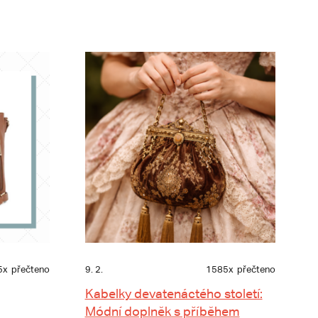
5x
přečteno
9. 2.
1585x
přečteno
Kabelky devatenáctého století:
Módní doplněk s příběhem