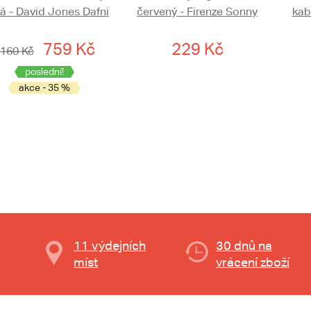
á - David Jones Dafni
červený - Firenze Sonny
kab
759 Kč
229 Kč
 160 Kč
poslední!
akce - 35 %
11 výdejních
30 dnů na
míst
vrácení zboží