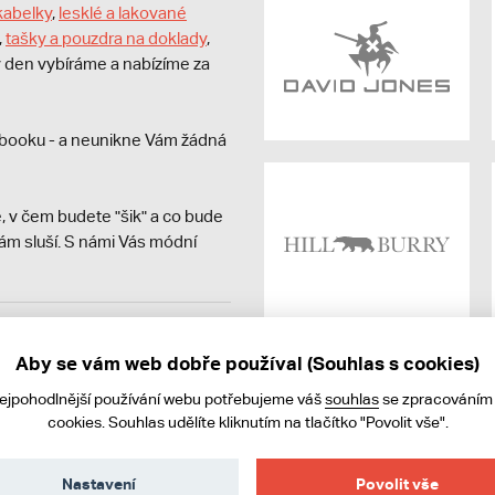
kabelky
,
lesklé a lakované
,
tašky a pouzdra na doklady
,
dý den vybíráme a nabízíme za
booku - a neunikne Vám žádná
, v čem budete "šik" a co bude
ám sluší. S námi Vás módní
avit kupujícímu účtenku.
ně online; v případě
Aby se vám web dobře používal (Souhlas s cookies)
nejpohodlnější používání webu potřebujeme váš
souhlas
se zpracováním
cookies. Souhlas udělíte kliknutím na tlačítko "Povolit vše".
Nastavení
Povolit vše