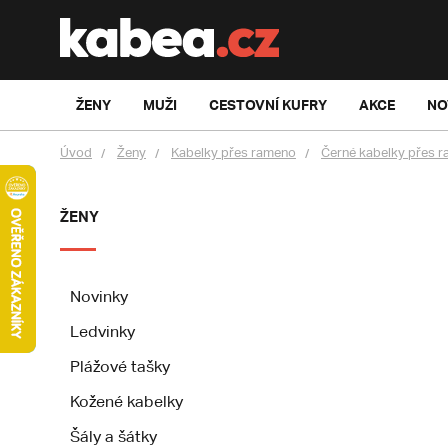
ŽENY
MUŽI
CESTOVNÍ KUFRY
AKCE
NO
Úvod
Ženy
Kabelky přes rameno
Černé kabelky přes 
ŽENY
Novinky
Ledvinky
Plážové tašky
Kožené kabelky
Šály a šátky