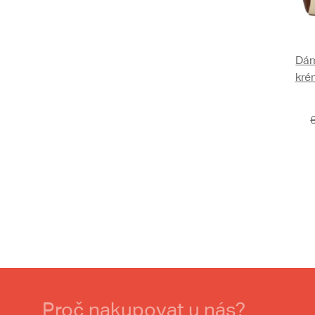
Dám
kré
Proč nakupovat u nás?