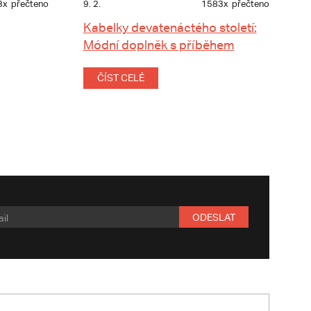
3x
přečteno
9. 2.
1583x
přečteno
Kabelky devatenáctého století:
Módní doplněk s příběhem
ČÍST CELÉ
ODESLAT