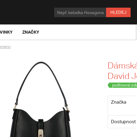
HLEDEJ
VINKY
ZNAČKY
rameno
Dámská 
David J
poštovné zd
Značka
Dostupnost