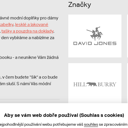
Značky
právné modní doplňky pro dámy
kabelky
,
lesklé a lakované
,
tašky a pouzdra na doklady
,
dý den vybíráme a nabízíme za
booku - a neunikne Vám žádná
, v čem budete "šik" a co bude
ám sluší. S námi Vás módní
avit kupujícímu účtenku.
ně online; v případě
Aby se vám web dobře používal (Souhlas s cookies)
nejpohodlnější používání webu potřebujeme váš
souhlas
se zpracováním