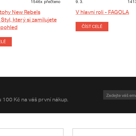
1546x
přečteno
9. 3.
141
tohy New Rebels
V hlavní roli - FAGOLA
 Styl, který si zamilujete
 pohled
ČÍST CELÉ
ELÉ
vu 100 Kč na váš první nákup.