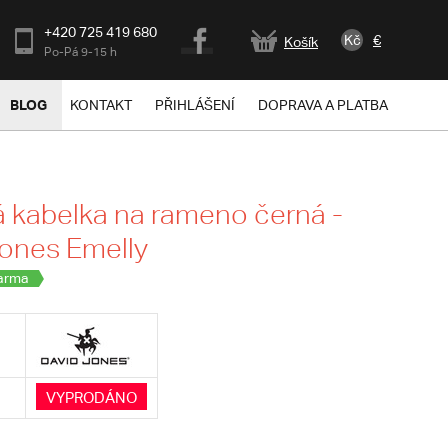
+420 725 419 680
Kč
€
Košík
Po-Pá 9-15 h
BLOG
KONTAKT
PŘIHLÁŠENÍ
DOPRAVA A PLATBA
kabelka na rameno černá -
ones Emelly
arma
VYPRODÁNO