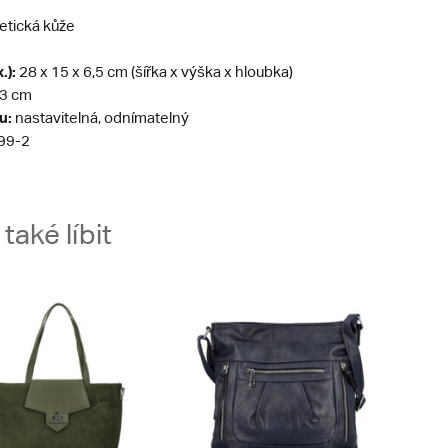
etická kůže
.):
28 x 15 x 6,5 cm (šířka x výška x hloubka)
3 cm
u:
nastavitelná, odnímatelný
99-2
aké líbit