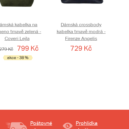
ámská kabelka na
Dámská crossbody
eno tmavě zelená -
kabelka tmavě modrá -
Coveri Lejla
Firenze Angelis
799 Kč
729 Kč
279 Kč
akce - 38 %
Poštovné
Prohlídka