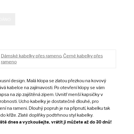
DÁNO
Dámské kabelky přes rameno
,
Černé kabelky přes
rameno
xusní design. Malá klopa se zlatou přezkou na kovový
á kabelce na zajímavosti. Po otevření klopy se vám
kapsa na zip zajištěná zipem. Uvnitř menší kapsičky v
robnosti. Ucho kabelky je dostatečně dlouhé, pro
í na rameni. Dlouhý popruh je na připnutí, kabelku tak
 do kříže. Zlaté doplňky podtrhnou styl kabelky.
ště dnes a vyzkoušejte, vrátit ji můžete až do 30 dnů!