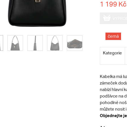
1 199 Kč
VYPRO
černá
Kategorie
Kabelka má lu
zámeček dodáv
nabízí hlavní 
podšívce na d
pohodlné nošen
můžete nosit i
Objednejte je