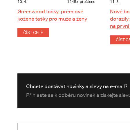
10. 4.
1245x
přečteno
11. 3.
Greenwood tašky: prémiové
Nové ba
kožené tašky pro muže a ženy
dorazily:
na první
ČÍST CELÉ
ČÍST C
Chcete dostávat novinky a slevy na e-mail?
Přihlaste se k odběru novinek a získejte sle