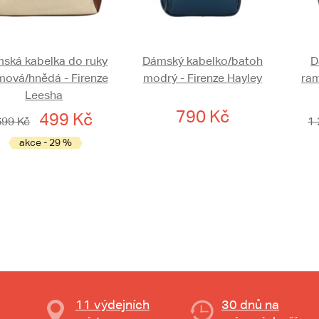
ská kabelka do ruky
Dámský kabelko/batoh
D
mová/hnědá - Firenze
modrý - Firenze Hayley
ram
Leesha
790 Kč
499 Kč
699 Kč
1 
akce - 29 %
11 výdejních
30 dnů na