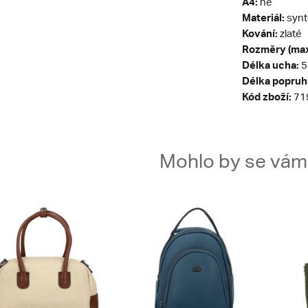
A4:
ne
Materiál:
synt
Kování:
zlaté
Rozměry (max
Délka ucha:
5
Délka popruh
Kód zboží:
71
Mohlo by se vám t