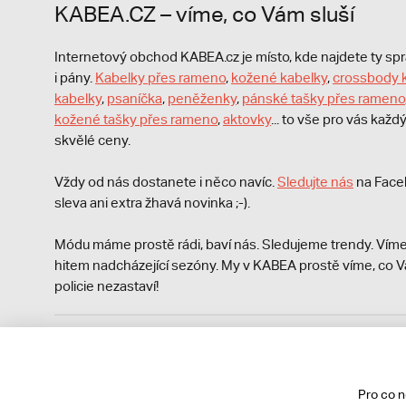
KABEA.CZ – víme, co Vám sluší
Internetový obchod KABEA.cz je místo, kde najdete ty s
i pány.
Kabelky přes rameno
,
kožené kabelky
,
crossbody 
kabelky
,
psaníčka
,
peněženky
,
pánské tašky přes rameno
kožené tašky přes rameno
,
aktovky
... to vše pro vás kaž
skvělé ceny.
Vždy od nás dostanete i něco navíc.
S
ledujte nás
na Face
sleva ani extra žhavá novinka ;-).
Módu máme prostě rádi, baví nás. Sledujeme trendy. Víme
hitem nadcházející sezóny. My v KABEA prostě víme, co V
policie nezastaví!
Podle zákona o evidenci tržeb je prodávající povinen vyst
Zároveň je povinen zaevidovat přijatou tržbu u správce da
technického výpadku pak nejpozději do 48 hodin.
Pro co 