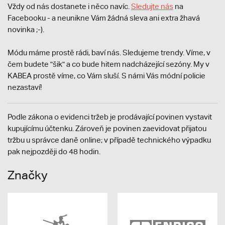
Vždy od nás dostanete i něco navíc.
S
ledujte nás
na
Facebooku - a neunikne Vám žádná sleva ani extra žhavá
novinka ;-).
Módu máme prostě rádi, baví nás. Sledujeme trendy. Víme, v
čem budete "šik" a co bude hitem nadcházející sezóny. My v
KABEA prostě víme, co Vám sluší. S námi Vás módní policie
nezastaví!
Podle zákona o evidenci tržeb je prodávající povinen vystavit
kupujícímu účtenku. Zároveň je povinen zaevidovat přijatou
tržbu u správce daně online; v případě technického výpadku
pak nejpozději do 48 hodin.
Značky