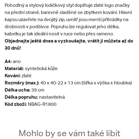
Pohodlný a stylový lodičkový styl doplňuje zlaté logo značky
na přední straně, barevně sladěné se zbytkem kování. Hlavní
kapsu uzavřete na dvojitý zip, uvnitř jsou menší přihrádky na
drobnosti v podšívce. Popruhu lze regulovat jeho délka,
kabelku je tak ideální nosit v ruce nebo přes rameno.
Objednejte ještě dnes a vyzkoušejte, vrátit ji můžete až do
30 dnů!
A4:
ano
Materiál:
syntetická kůže
Kování:
zlaté
Rozměry (max.):
40 x 40-22 x 13 cm (šířka x výška x hloubka)
Délka ucha:
39 cm
Délka popruhu:
nastavitelná
Kód zboží:
NBAG-R1800
Mohlo by se vám také líbit