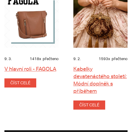
9. 3.
1418x
přečteno
9. 2.
1593x
přečteno
V hlavní roli - FAGOLA
Kabelky
devatenáctého století:
ČÍST CELÉ
Módní doplněk s
příběhem
ČÍST CELÉ