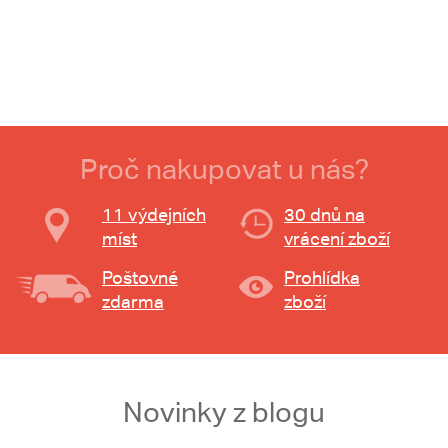
Proč nakupovat u nás?
11 výdejních
30 dnů na
míst
vrácení zboží
Poštovné
Prohlídka
zdarma
zboží
Novinky z blogu