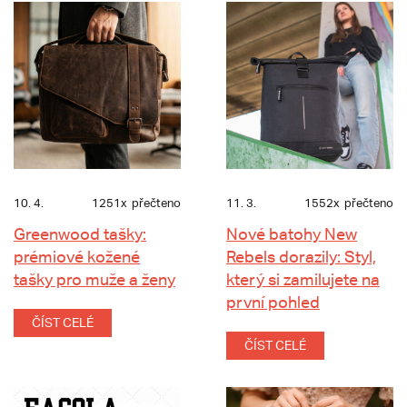
10. 4.
1251x
přečteno
11. 3.
1552x
přečteno
Greenwood tašky:
Nové batohy New
prémiové kožené
Rebels dorazily: Styl,
tašky pro muže a ženy
který si zamilujete na
první pohled
ČÍST CELÉ
ČÍST CELÉ