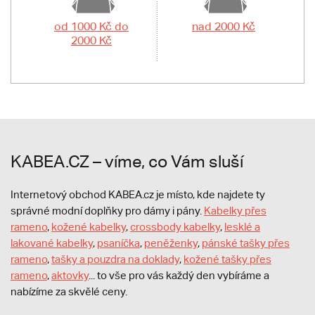
od 1000 Kč do
nad 2000 Kč
2000 Kč
KABEA.CZ – víme, co Vám sluší
Internetový obchod KABEA.cz je místo, kde najdete ty
správné modní doplňky pro dámy i pány.
Kabelky přes
rameno
,
kožené kabelky
,
crossbody kabelky
,
lesklé a
lakované kabelky
,
psaníčka
,
peněženky
,
pánské tašky přes
rameno
,
tašky a pouzdra na doklady
,
kožené tašky přes
rameno
,
aktovky
... to vše pro vás každý den vybíráme a
nabízíme za skvělé ceny.