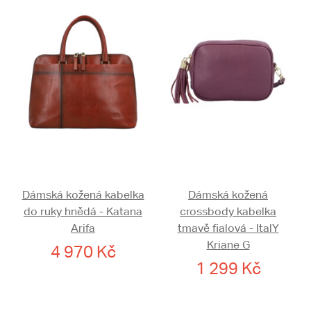
Dámská kožená kabelka
Dámská kožená
do ruky hnědá - Katana
crossbody kabelka
Arifa
tmavě fialová - ItalY
Kriane G
4 970 Kč
1 299 Kč