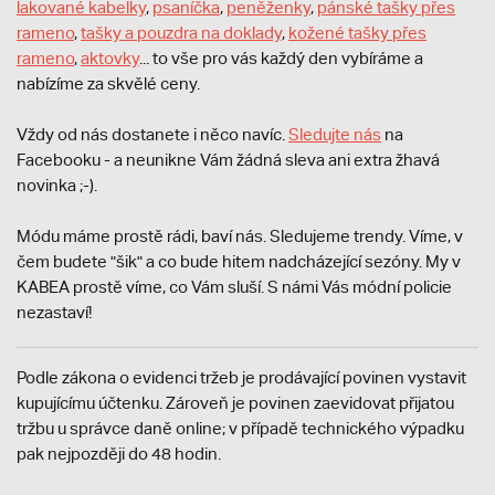
lakované kabelky
,
psaníčka
,
peněženky
,
pánské tašky přes
rameno
,
tašky a pouzdra na doklady
,
kožené tašky přes
rameno
,
aktovky
... to vše pro vás každý den vybíráme a
nabízíme za skvělé ceny.
Vždy od nás dostanete i něco navíc.
S
ledujte nás
na
Facebooku - a neunikne Vám žádná sleva ani extra žhavá
novinka ;-).
Módu máme prostě rádi, baví nás. Sledujeme trendy. Víme, v
čem budete "šik" a co bude hitem nadcházející sezóny. My v
KABEA prostě víme, co Vám sluší. S námi Vás módní policie
nezastaví!
Podle zákona o evidenci tržeb je prodávající povinen vystavit
kupujícímu účtenku. Zároveň je povinen zaevidovat přijatou
tržbu u správce daně online; v případě technického výpadku
pak nejpozději do 48 hodin.