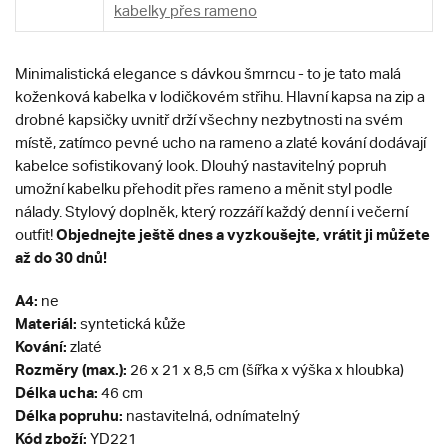
kabelky přes rameno
Minimalistická elegance s dávkou šmrncu - to je tato malá
koženková kabelka v lodičkovém střihu. Hlavní kapsa na zip a
drobné kapsičky uvnitř drží všechny nezbytnosti na svém
místě, zatímco pevné ucho na rameno a zlaté kování dodávají
kabelce sofistikovaný look. Dlouhý nastavitelný popruh
umožní kabelku přehodit přes rameno a měnit styl podle
nálady. Stylový doplněk, který rozzáří každý denní i večerní
Objednejte ještě dnes a vyzkoušejte, vrátit ji můžete
outfit!
až do 30 dnů!
A4:
ne
Materiál:
syntetická kůže
Kování:
zlaté
Rozměry (max.):
26 x 21 x 8,5 cm (šířka x výška x hloubka)
Délka ucha:
46 cm
Délka popruhu:
nastavitelná, odnímatelný
Kód zboží:
YD221