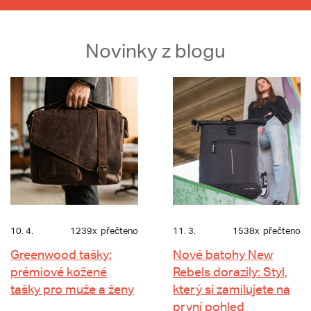
Novinky z blogu
10. 4.
1239x
přečteno
11. 3.
1538x
přečteno
Greenwood tašky:
Nové batohy New
prémiové kožené
Rebels dorazily: Styl,
tašky pro muže a ženy
který si zamilujete na
první pohled