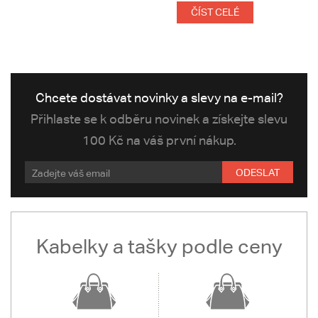
ČÍST CELÉ
Chcete dostávat novinky a slevy na e-mail?
Přihlaste se k odběru novinek a získejte slevu
100 Kč na váš první nákup.
ODESLAT
Kabelky a tašky podle ceny