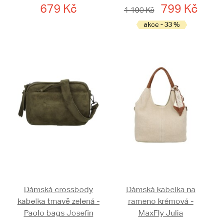
679 Kč
799 Kč
1 190 Kč
akce - 33 %
Dámská crossbody
Dámská kabelka na
kabelka tmavě zelená -
rameno krémová -
Paolo bags Josefin
MaxFly Julia