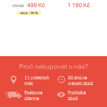
499 Kč
1 190 Kč
779 Kč
akce - 36 %
Proč nakupovat u nás?
11 výdejních
30 dnů na
míst
vrácení zboží
Poštovné
Prohlídka
zdarma
zboží