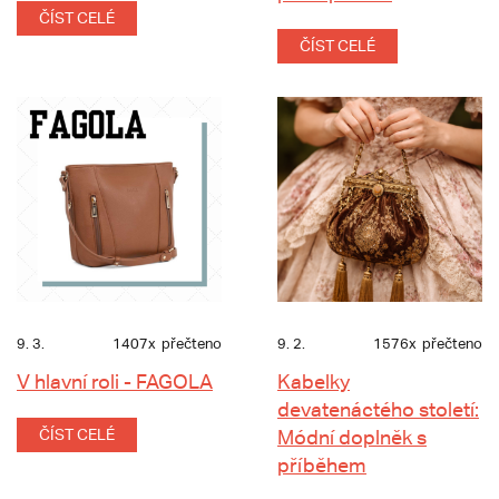
ČÍST CELÉ
ČÍST CELÉ
9. 3.
1407x
přečteno
9. 2.
1576x
přečteno
V hlavní roli - FAGOLA
Kabelky
devatenáctého století:
ČÍST CELÉ
Módní doplněk s
příběhem