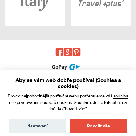
Aby se vám web dobře používal (Souhlas s
cookies)
© 2013 - 2026 kabea.cz
Pro co nejpohodlnější používání webu potřebujeme váš
souhlas
Obchodní podmínky
se zpracováním souborů cookies. Souhlas udělíte kliknutím na
tlačítko "Povolit vše".
Ochrana osobních údajů
Cookies
Nastavení
Povolit vše