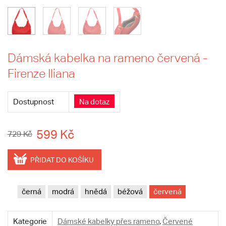
Dámská kabelka na rameno červená -
Firenze Iliana
Dostupnost
Na dotaz
599 Kč
729 Kč
PŘIDAT DO KOŠÍKU
černá
modrá
hnědá
béžová
červená
Kategorie
Dámské kabelky přes rameno
,
Červené