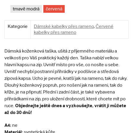
tmavě modrá
červená
Kategorie
Dámské kabelky přes rameno
,
Červené
kabelky přes rameno
Dámská koženková taška, ušitá z příjemného materiálu a
velikosti pro Váš praktický každý den. Taška nabízí velkou
hlavní kapsu na zip. Uvnitř místo pro vše, co nosíte u sebe.
Uvnitř nechybí postranní přihrádky v podšívce a středová
zipová kapsa. Ucho je pevné, kratší jak na rameno, tak do ruky.
Dlouhý koženkový popruh, pro nošení jak na rameni, tak do
kříže, je na připnutí. Přední i zadní část, je také vybavena
přihrádkami na zip, pro uložení drobností, které chcete mít po
Objednejte ještě dnes a vyzkoušejte, vrátit ji můžete
ruce.
až do 30 dnů!
A4:
ne
Materiál:
syntetická kůže