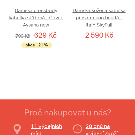
Dámská crossbody
Dámská kožená kabelka
kabelka stříbrná - Coveri
přes rameno hnědá -
Aysana new
ItalY SkyFull
629 Kč
2 590 Kč
799 Kč
akce - 21 %
Proč nakupovat u nás?
11 výdejních
30 dnů na
míst
vrácení zboží