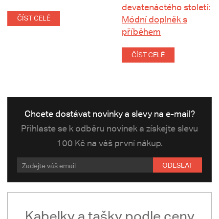
devatenáctého století:
ČÍST CELÉ
Módní doplněk s
příběhem
ČÍST CELÉ
Chcete dostávat novinky a slevy na e-mail?
Přihlaste se k odběru novinek a získejte slevu
100 Kč na váš první nákup.
ODESLAT
Kabelky a tašky podle ceny