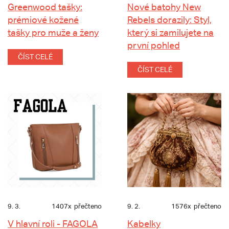
Greenwood tašky:
Nové batohy New
prémiové kožené
Rebels dorazily: Styl,
tašky pro muže a ženy
který si zamilujete na
první pohled
ČÍST CELÉ
ČÍST CELÉ
9. 3.
1407x
přečteno
9. 2.
1576x
přečteno
V hlavní roli - FAGOLA
Kabelky