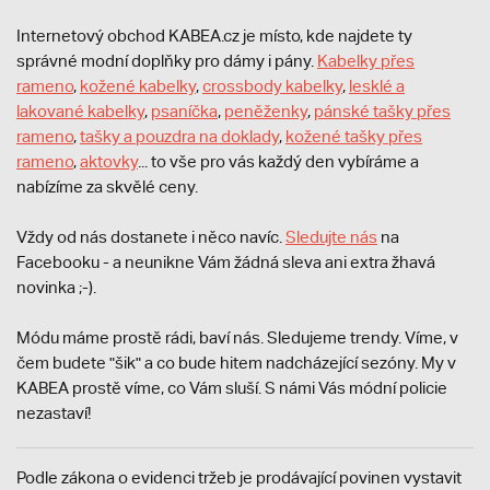
Internetový obchod KABEA.cz je místo, kde najdete ty
správné modní doplňky pro dámy i pány.
Kabelky přes
rameno
,
kožené kabelky
,
crossbody kabelky
,
lesklé a
lakované kabelky
,
psaníčka
,
peněženky
,
pánské tašky přes
rameno
,
tašky a pouzdra na doklady
,
kožené tašky přes
rameno
,
aktovky
... to vše pro vás každý den vybíráme a
nabízíme za skvělé ceny.
Vždy od nás dostanete i něco navíc.
S
ledujte nás
na
Facebooku - a neunikne Vám žádná sleva ani extra žhavá
novinka ;-).
Módu máme prostě rádi, baví nás. Sledujeme trendy. Víme, v
čem budete "šik" a co bude hitem nadcházející sezóny. My v
KABEA prostě víme, co Vám sluší. S námi Vás módní policie
nezastaví!
Podle zákona o evidenci tržeb je prodávající povinen vystavit