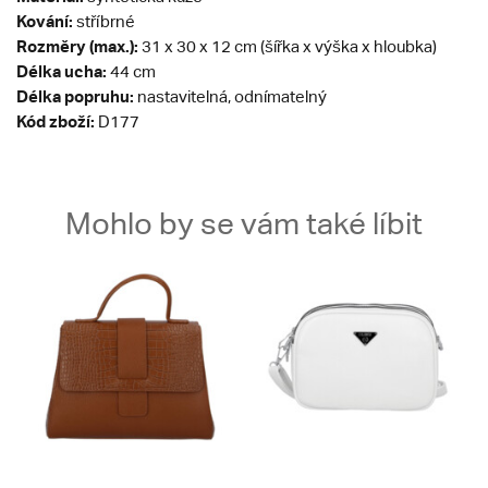
Kování:
stříbrné
Rozměry (max.):
31 x 30 x 12 cm (šířka x výška x hloubka)
Délka ucha:
44 cm
Délka popruhu:
nastavitelná, odnímatelný
Kód zboží:
D177
Mohlo by se vám také líbit