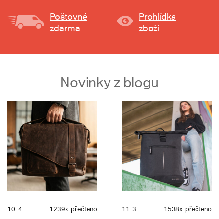
Poštovné
Prohlídka
zdarma
zboží
Novinky z blogu
10. 4.
1239x
přečteno
11. 3.
1538x
přečteno