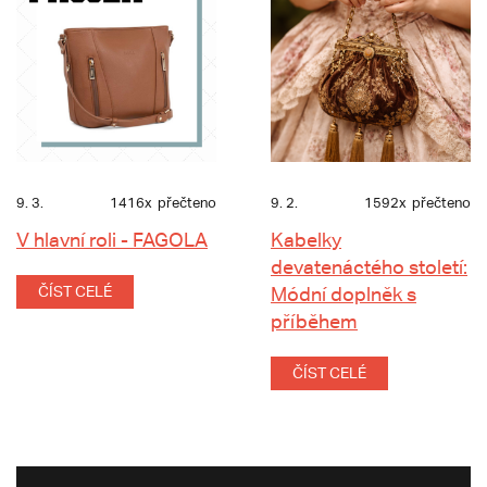
9. 3.
1416x
přečteno
9. 2.
1592x
přečteno
V hlavní roli - FAGOLA
Kabelky
devatenáctého století:
ČÍST CELÉ
Módní doplněk s
příběhem
ČÍST CELÉ