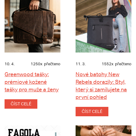
10. 4.
1250x
přečteno
11. 3.
1552x
přečteno
Greenwood tašky:
Nové batohy New
prémiové kožené
Rebels dorazily: Styl,
tašky pro muže a ženy
který si zamilujete na
první pohled
ČÍST CELÉ
ČÍST CELÉ