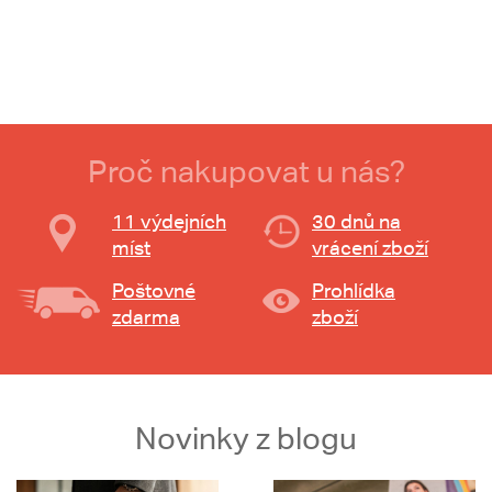
Proč nakupovat u nás?
11 výdejních
30 dnů na
míst
vrácení zboží
Poštovné
Prohlídka
zdarma
zboží
Novinky z blogu