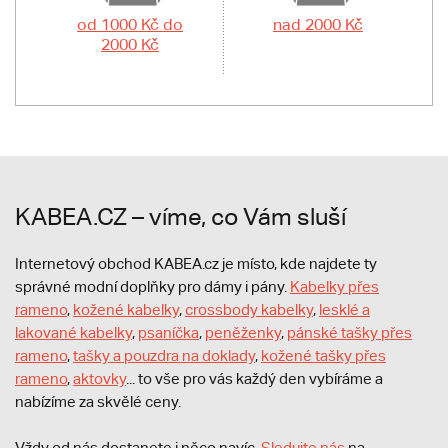
od 1000 Kč do
nad 2000 Kč
2000 Kč
KABEA.CZ – víme, co Vám sluší
Internetový obchod KABEA.cz je místo, kde najdete ty
správné modní doplňky pro dámy i pány.
Kabelky přes
rameno
,
kožené kabelky
,
crossbody kabelky
,
lesklé a
lakované kabelky
,
psaníčka
,
peněženky
,
pánské tašky přes
rameno
,
tašky a pouzdra na doklady
,
kožené tašky přes
rameno
,
aktovky
... to vše pro vás každý den vybíráme a
nabízíme za skvělé ceny.
Vždy od nás dostanete i něco navíc.
S
ledujte nás
na