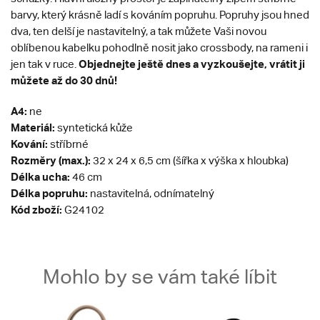
barvy, který krásně ladí s kováním popruhu. Popruhy jsou hned
dva, ten delší je nastavitelný, a tak můžete Vaši novou
oblíbenou kabelku pohodlně nosit jako crossbody, na rameni i
Objednejte ještě dnes a vyzkoušejte, vrátit ji
jen tak v ruce.
můžete až do 30 dnů!
A4:
ne
Materiál:
syntetická kůže
Kování:
stříbrné
Rozměry (max.):
32 x 24 x 6,5 cm (šířka x výška x hloubka)
Délka ucha:
46 cm
Délka popruhu:
nastavitelná, odnímatelný
Kód zboží:
G24102
Mohlo by se vám také líbit