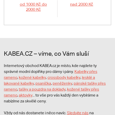
od 1000 Kč do
nad 2000 Kč
2000 Kč
KABEA.CZ – víme, co Vám sluší
Internetový obchod KABEA.cz je místo, kde najdete ty
správné modní doplňky pro dámy i pány.
Kabelky přes
rameno
,
kožené kabelky
,
crossbody kabelky
,
lesklé a
lakované kabelky
,
psaníčka
,
peněženky
,
pánské tašky přes
rameno
,
tašky a pouzdra na doklady
,
kožené tašky přes
rameno
,
aktovky
... to vše pro vás každý den vybíráme a
nabízíme za skvělé ceny.
Vždy od nás dostanete i něco navíc.
S
ledujte nás
na