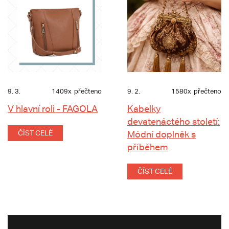
9. 3.
1409x
přečteno
9. 2.
1580x
přečteno
V hlavní roli - FAGOLA
Kabelky
devatenáctého století:
ČÍST CELÉ
Módní doplněk s
příběhem
ČÍST CELÉ