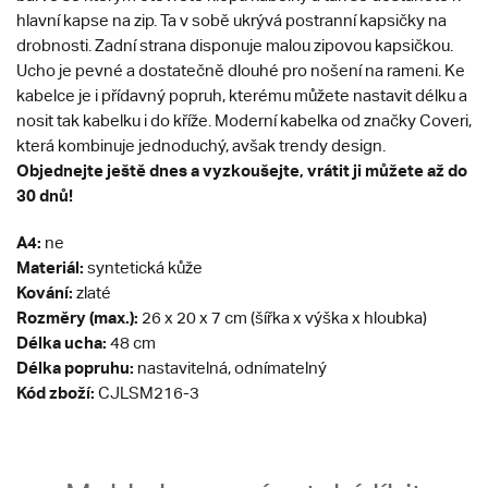
hlavní kapse na zip. Ta v sobě ukrývá postranní kapsičky na
drobnosti. Zadní strana disponuje malou zipovou kapsičkou.
Ucho je pevné a dostatečně dlouhé pro nošení na rameni. Ke
kabelce je i přídavný popruh, kterému můžete nastavit délku a
nosit tak kabelku i do kříže. Moderní kabelka od značky Coveri,
která kombinuje jednoduchý, avšak trendy design.
Objednejte ještě dnes a vyzkoušejte, vrátit ji můžete až do
30 dnů!
A4:
ne
Materiál:
syntetická kůže
Kování:
zlaté
Rozměry (max.):
26 x 20 x 7 cm (šířka x výška x hloubka)
Délka ucha:
48 cm
Délka popruhu:
nastavitelná, odnímatelný
Kód zboží:
CJLSM216-3