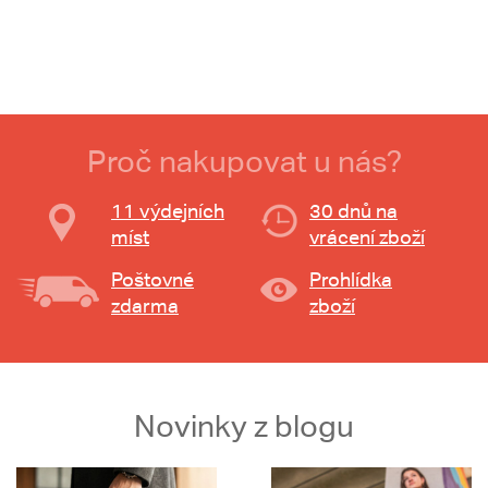
Proč nakupovat u nás?
11 výdejních
30 dnů na
míst
vrácení zboží
Poštovné
Prohlídka
zdarma
zboží
Novinky z blogu