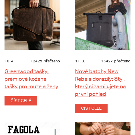
10. 4.
1242x
přečteno
11. 3.
1542x
přečteno
Greenwood tašky:
Nové batohy New
prémiové kožené
Rebels dorazily: Styl,
tašky pro muže a ženy
který si zamilujete na
první pohled
ČÍST CELÉ
ČÍST CELÉ