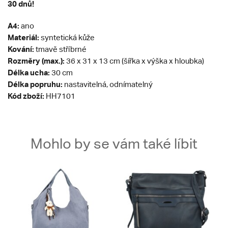
30 dnů!
A4:
ano
Materiál:
syntetická kůže
Kování:
tmavě stříbrné
Rozměry (max.):
36 x 31 x 13 cm (šířka x výška x hloubka)
Délka ucha:
30 cm
Délka popruhu:
nastavitelná, odnímatelný
Kód zboží:
HH7101
Mohlo by se vám také líbit