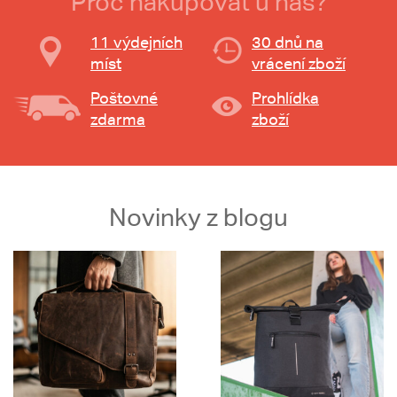
Proč nakupovat u nás?
11 výdejních
30 dnů na
míst
vrácení zboží
Poštovné
Prohlídka
zdarma
zboží
Novinky z blogu