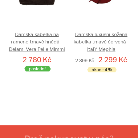
Dámská kabelka na
Dámská luxusní kožená
rameno tmavě hnědá -
kabelka tmavě červená -
Delami Vera Pelle Mimmi
ItalY Mephia
2 780 Kč
2 299 Kč
2 399 Kč
poslední!
akce - 4 %