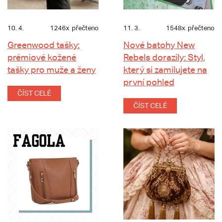
10. 4.
1246x
přečteno
11. 3.
1548x
přečteno
Greenwood tašky:
Nové batohy New
prémiové kožené
Rebels dorazily: Styl,
tašky pro muže a ženy
který si zamilujete na
první pohled
ČÍST CELÉ
ČÍST CELÉ