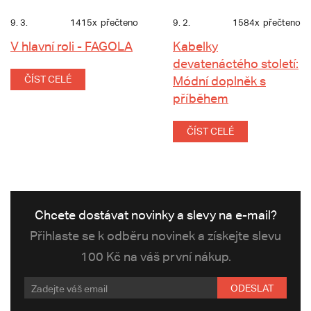
9. 3.
1415x
přečteno
9. 2.
1584x
přečteno
V hlavní roli - FAGOLA
Kabelky
devatenáctého století:
ČÍST CELÉ
Módní doplněk s
příběhem
ČÍST CELÉ
Chcete dostávat novinky a slevy na e-mail?
Přihlaste se k odběru novinek a získejte slevu
100 Kč na váš první nákup.
ODESLAT