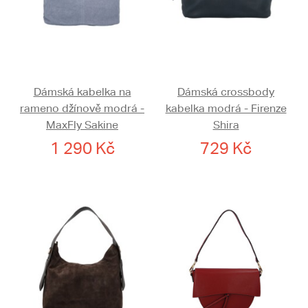
Dámská kabelka na
Dámská crossbody
rameno džínově modrá -
kabelka modrá - Firenze
MaxFly Sakine
Shira
1 290 Kč
729 Kč