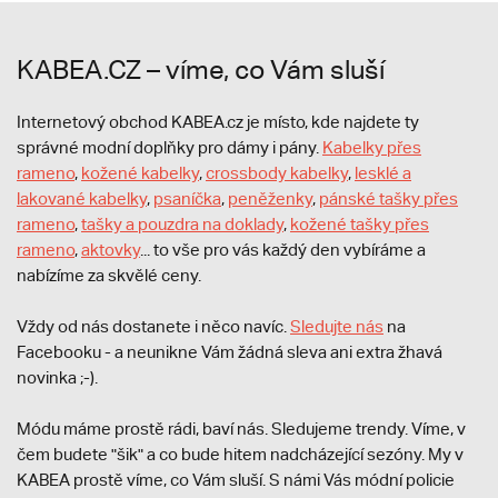
KABEA.CZ – víme, co Vám sluší
Internetový obchod KABEA.cz je místo, kde najdete ty
správné modní doplňky pro dámy i pány.
Kabelky přes
rameno
,
kožené kabelky
,
crossbody kabelky
,
lesklé a
lakované kabelky
,
psaníčka
,
peněženky
,
pánské tašky přes
rameno
,
tašky a pouzdra na doklady
,
kožené tašky přes
rameno
,
aktovky
... to vše pro vás každý den vybíráme a
nabízíme za skvělé ceny.
Vždy od nás dostanete i něco navíc.
S
ledujte nás
na
Facebooku - a neunikne Vám žádná sleva ani extra žhavá
novinka ;-).
Módu máme prostě rádi, baví nás. Sledujeme trendy. Víme, v
čem budete "šik" a co bude hitem nadcházející sezóny. My v
KABEA prostě víme, co Vám sluší. S námi Vás módní policie