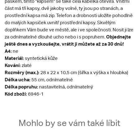
páskem, tímto "klipsem" se také celá kabelka otevírá. Vnitřní
část má tři kapsy, dvě jakoby volné, ty jsou po stranách, a
prostřední kapsa má zip. Telefon a drobnosti uložíte pohodlně
do malých kapsiček uvnitř prostřední kapsy. Skvělým
doplňkem Vám bude ve městě, ale i ve společnosti. Nosit ji lze
Objednejte
za odnímatelné dlouhé ucho nebo i s popruhem.
ještě dnes a vyzkoušejte, vrátit ji můžete až za 30 dnů!
A4:
ne
Materiál:
syntetická kůže
Kování:
zlaté
Rozměry (max.):
28 x 22 x 10,5 cm (šířka x výška x hloubka)
Délka ucha:
55 cm, odnímatelné
Délka popruhu:
nastavitelná, odnímatelný
Kód zboží:
6946-1
Mohlo by se vám také líbit