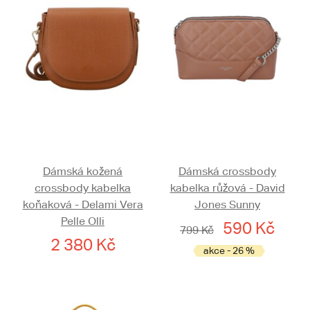
Dámská kožená
Dámská crossbody
crossbody kabelka
kabelka růžová - David
koňaková - Delami Vera
Jones Sunny
Pelle Olli
590 Kč
799 Kč
2 380 Kč
akce - 26 %