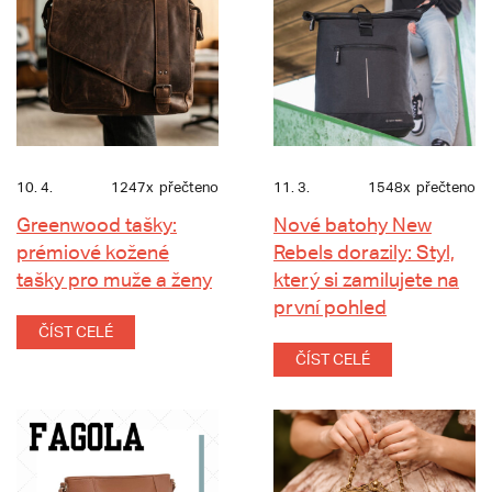
10. 4.
1247x
přečteno
11. 3.
1548x
přečteno
Greenwood tašky:
Nové batohy New
prémiové kožené
Rebels dorazily: Styl,
tašky pro muže a ženy
který si zamilujete na
první pohled
ČÍST CELÉ
ČÍST CELÉ