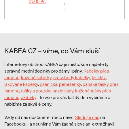
2000 Kč
KABEA.CZ – víme, co Vám sluší
Internetový obchod KABEA.cz je místo, kde najdete ty
správné modní doplňky pro dámy i pány.
Kabelky přes
rameno
,
kožené kabelky
,
crossbody kabelky
,
lesklé a
lakované kabelky
,
psaníčka
,
peněženky
,
pánské tašky přes
rameno
,
tašky a pouzdra na doklady
,
kožené tašky přes
rameno
,
aktovky
... to vše pro vás každý den vybíráme a
nabízíme za skvělé ceny.
Vždy od nás dostanete i něco navíc.
S
ledujte nás
na
Facebooku - a neunikne Vám žádná sleva ani extra žhavá