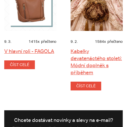
9. 3.
1415x
přečteno
9. 2.
1584x
přečteno
V hlavní roli - FAGOLA
Kabelky
devatenáctého století:
ČÍST CELÉ
Módní doplněk s
příběhem
ČÍST CELÉ
Chcete dostávat novinky a slevy na e-mail?