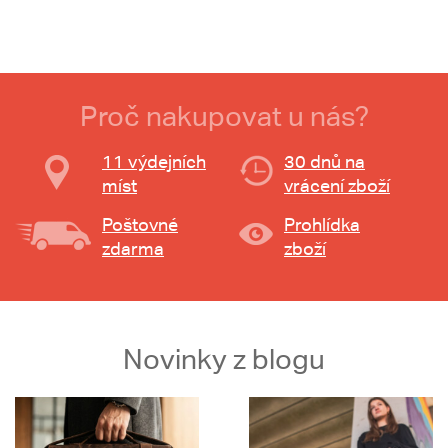
Proč nakupovat u nás?
11 výdejních
30 dnů na
míst
vrácení zboží
Poštovné
Prohlídka
zdarma
zboží
Novinky z blogu