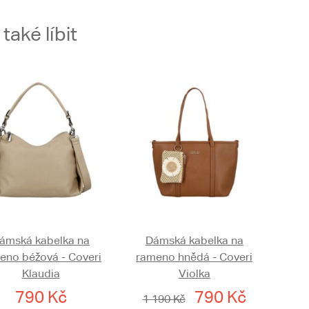
aké líbit
ámská kabelka na
Dámská kabelka na
eno béžová - Coveri
rameno hnědá - Coveri
Klaudia
Violka
790 Kč
790 Kč
1 190 Kč