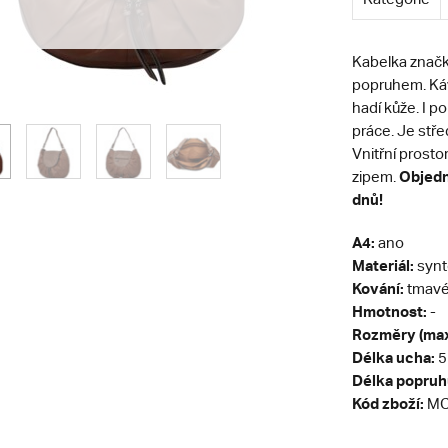
Kabelka znač
popruhem. Káv
hadí kůže. I p
práce. Je stře
Vnitřní prost
Objedne
zipem.
dnů!
A4:
ano
Materiál:
synt
Kování:
tmavé 
Hmotnost:
-
Rozměry (max
Délka ucha:
5
Délka popruh
Kód zboží:
MC