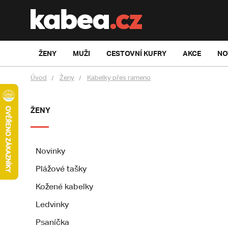
ŽENY
MUŽI
CESTOVNÍ KUFRY
AKCE
NO
Úvod
Ženy
Kabelky přes rameno
ŽENY
Novinky
Plážové tašky
Kožené kabelky
Ledvinky
Psaníčka