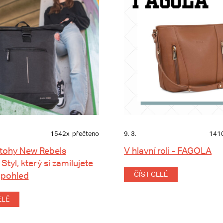
1542x
přečteno
9. 3.
141
tohy New Rebels
V hlavní roli - FAGOLA
 Styl, který si zamilujete
 pohled
ČÍST CELÉ
ELÉ