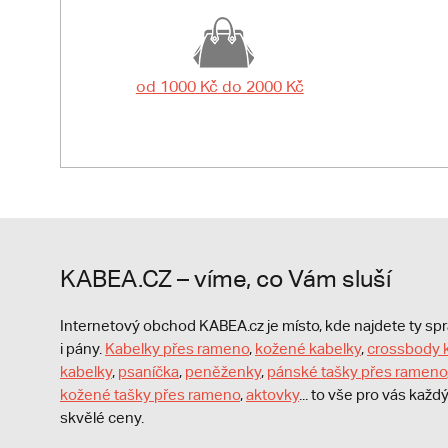
od 1000 Kč do 2000 Kč
KABEA.CZ – víme, co Vám sluší
Internetový obchod KABEA.cz je místo, kde najdete ty s
i pány.
Kabelky přes rameno
,
kožené kabelky
,
crossbody 
kabelky
,
psaníčka
,
peněženky
,
pánské tašky přes rameno
kožené tašky přes rameno
,
aktovky
... to vše pro vás kaž
skvělé ceny.