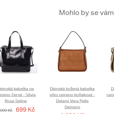
Mohlo by se vám t
ámská kabelka na
Dámská kožená kabelka
D
meno černá - Silvia
přes rameno koňaková -
ram
Rosa Selina
Delami Vera Pelle
Demeris
699 Kč
 099 Kč