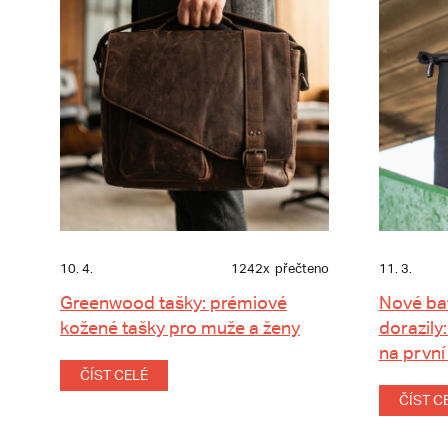
10. 4.
1242x
přečteno
11. 3.
Greenwood tašky: prémiové
Nové ba
kožené tašky pro muže a ženy
dorazily:
na první
ČÍST CELÉ
ČÍST C