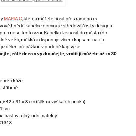
ky
MARIA C
, kterou můžete nosit přes rameno i s
ově hnědé kabelce dominuje středová část v designu
opruh nese tento vzor. Kabelku lze nosit do města i do
dně velká, měkká a disponuje vícero kapsami na zip.
or je dělen přepážkou v podobě kapsy se
jte ještě dnes a vyzkoušejte, vrátit ji můžete až za 30
etická kůže
stříbrné
.):
42 x 31 x 8 cm (šířka x výška x hloubka)
1 cm
u:
nastavitelný, odnímatelný
1313