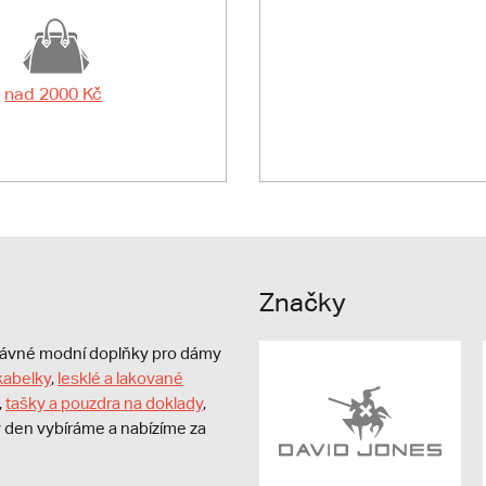
nad 2000 Kč
Značky
právné modní doplňky pro dámy
kabelky
,
lesklé a lakované
,
tašky a pouzdra na doklady
,
dý den vybíráme a nabízíme za