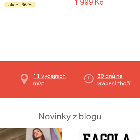
1 999 Kč
akce - 36 %
11 výdejních
30 dnů na
míst
vrácení zboží
Novinky z blogu