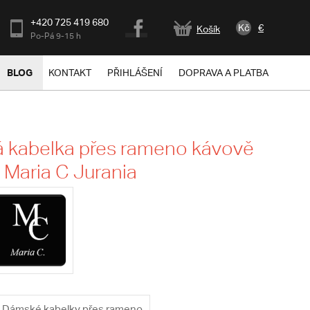
+420 725 419 680
Kč
€
Košík
Po-Pá 9-15 h
BLOG
KONTAKT
PŘIHLÁŠENÍ
DOPRAVA A PLATBA
 kabelka přes rameno kávově
 Maria C Jurania
Dámské kabelky přes rameno