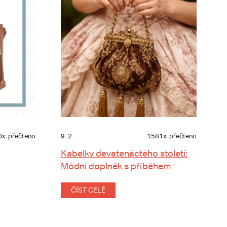
0x
přečteno
9. 2.
1581x
přečteno
Kabelky devatenáctého století:
Módní doplněk s příběhem
ČÍST CELÉ