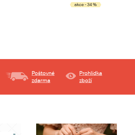
akce - 34 %
Poštovné
Prohlídka
zdarma
zboží