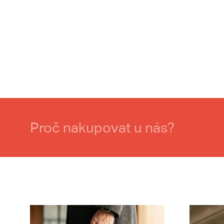
Proč nakupovat u nás?