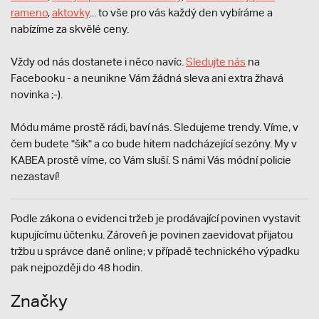
rameno
,
aktovky
... to vše pro vás každý den vybíráme a
nabízíme za skvělé ceny.
Vždy od nás dostanete i něco navíc.
S
ledujte nás
na
Facebooku - a neunikne Vám žádná sleva ani extra žhavá
novinka ;-).
Módu máme prostě rádi, baví nás. Sledujeme trendy. Víme, v
čem budete "šik" a co bude hitem nadcházející sezóny. My v
KABEA prostě víme, co Vám sluší. S námi Vás módní policie
nezastaví!
Podle zákona o evidenci tržeb je prodávající povinen vystavit
kupujícímu účtenku. Zároveň je povinen zaevidovat přijatou
tržbu u správce daně online; v případě technického výpadku
pak nejpozději do 48 hodin.
Značky