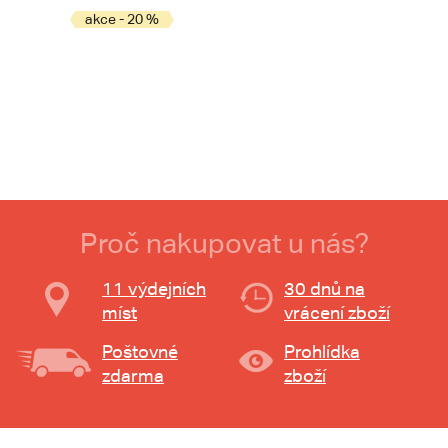
akce - 20 %
Proč nakupovat u nás?
11 výdejních
30 dnů na
míst
vrácení zboží
Poštovné
Prohlídka
zdarma
zboží