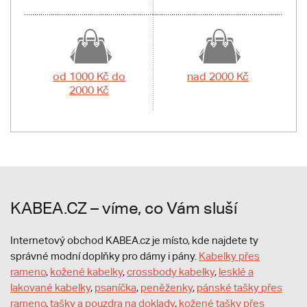
od 1000 Kč do
nad 2000 Kč
2000 Kč
KABEA.CZ – víme, co Vám sluší
Internetový obchod KABEA.cz je místo, kde najdete ty
správné modní doplňky pro dámy i pány.
Kabelky přes
rameno
,
kožené kabelky
,
crossbody kabelky
,
lesklé a
lakované kabelky
,
psaníčka
,
peněženky
,
pánské tašky přes
rameno
,
tašky a pouzdra na doklady
,
kožené tašky přes