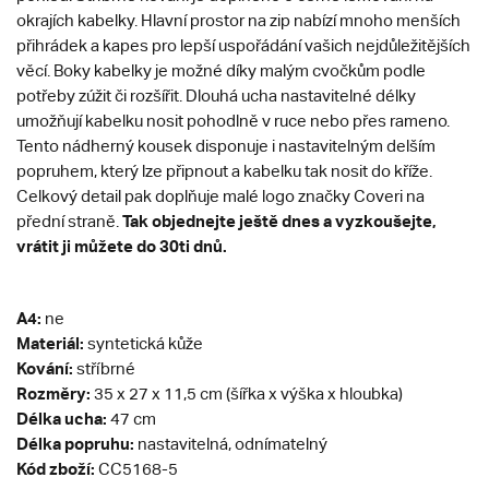
okrajích kabelky. Hlavní prostor na zip nabízí mnoho menších
přihrádek a kapes pro lepší uspořádání vašich nejdůležitějších
věcí. Boky kabelky je možné díky malým cvočkům podle
potřeby zúžit či rozšířit. Dlouhá ucha nastavitelné délky
umožňují kabelku nosit pohodlně v ruce nebo přes rameno.
Tento nádherný kousek disponuje i nastavitelným delším
popruhem, který lze připnout a kabelku tak nosit do kříže.
Celkový detail pak doplňuje malé logo značky Coveri na
Tak objednejte ještě dnes a vyzkoušejte,
přední straně.
vrátit ji můžete do 30ti dnů.
A4:
ne
Materiál:
syntetická kůže
Kování:
stříbrné
Rozměry:
35 x 27 x 11,5 cm (šířka x výška x hloubka)
Délka ucha:
47 cm
Délka popruhu:
nastavitelná, odnímatelný
Kód zboží:
CC5168-5