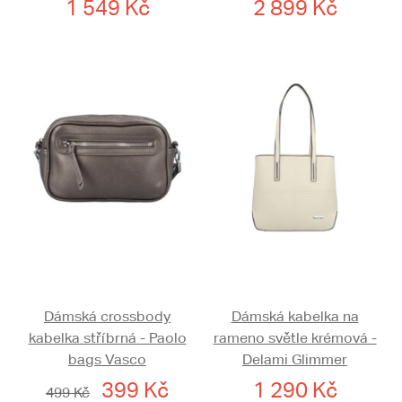
1 549 Kč
2 899 Kč
Dámská crossbody
Dámská kabelka na
kabelka stříbrná - Paolo
rameno světle krémová -
bags Vasco
Delami Glimmer
399 Kč
1 290 Kč
499 Kč