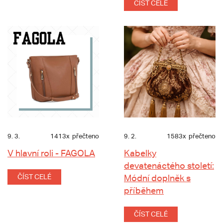
ČÍST CELÉ
9. 3.
1413x
přečteno
9. 2.
1583x
přečteno
V hlavní roli - FAGOLA
Kabelky
devatenáctého století:
ČÍST CELÉ
Módní doplněk s
příběhem
ČÍST CELÉ