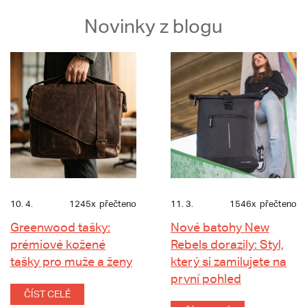
Novinky z blogu
10. 4.
1245x
přečteno
11. 3.
1546x
přečteno
Greenwood tašky:
Nové batohy New
prémiové kožené
Rebels dorazily: Styl,
tašky pro muže a ženy
který si zamilujete na
první pohled
ČÍST CELÉ