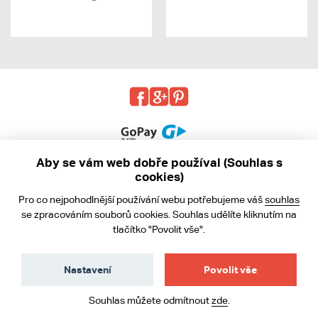
Aby se vám web dobře používal (Souhlas s
cookies)
© 2013 - 2026 kabea.cz
Pro co nejpohodlnější používání webu potřebujeme váš
souhlas
Obchodní podmínky
se zpracováním souborů cookies. Souhlas udělíte kliknutím na
tlačítko "Povolit vše".
Ochrana osobních údajů
Cookies
Nastavení
Povolit vše
Souhlas můžete odmítnout
zde
.