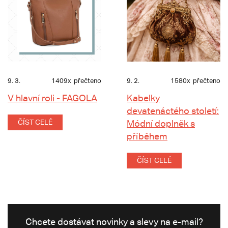
9. 3.
1409x
přečteno
9. 2.
1580x
přečteno
V hlavní roli - FAGOLA
Kabelky
devatenáctého století:
ČÍST CELÉ
Módní doplněk s
příběhem
ČÍST CELÉ
Chcete dostávat novinky a slevy na e-mail?