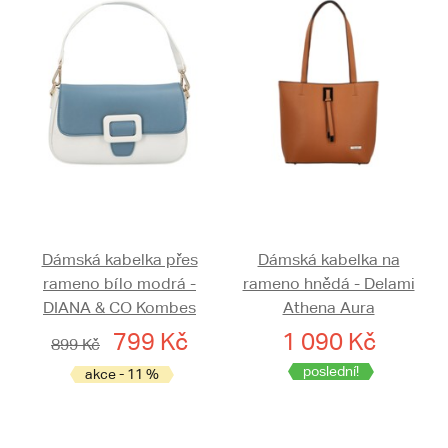
Dámská kabelka přes
Dámská kabelka na
rameno bílo modrá -
rameno hnědá - Delami
DIANA & CO Kombes
Athena Aura
799 Kč
1 090 Kč
899 Kč
poslední!
akce - 11 %