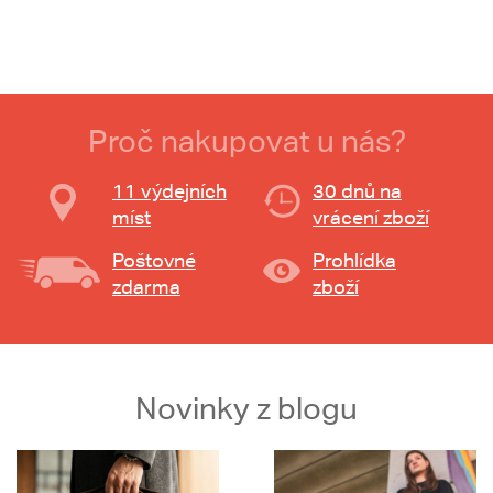
Proč nakupovat u nás?
11 výdejních
30 dnů na
míst
vrácení zboží
Poštovné
Prohlídka
zdarma
zboží
Novinky z blogu