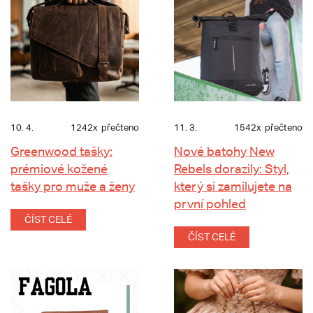
10. 4.
1242x
přečteno
11. 3.
1542x
přečteno
Greenwood tašky:
Nové batohy New
prémiové kožené
Rebels dorazily: Styl,
tašky pro muže a ženy
který si zamilujete na
první pohled
ČÍST CELÉ
ČÍST CELÉ