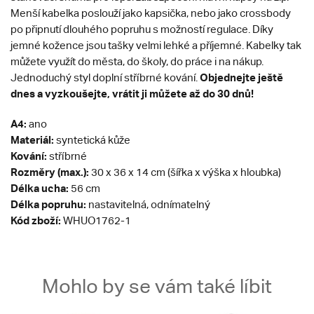
Menší kabelka poslouží jako kapsička, nebo jako crossbody
po připnutí dlouhého popruhu s možností regulace. Díky
jemné kožence jsou tašky velmi lehké a příjemné. Kabelky tak
můžete využít do města, do školy, do práce i na nákup.
Objednejte ještě
Jednoduchý styl doplní stříbrné kování.
dnes a vyzkoušejte, vrátit ji můžete až do 30 dnů!
A4:
ano
Materiál:
syntetická kůže
Kování:
stříbrné
Rozměry (max.):
30 x 36 x 14 cm (šířka x výška x hloubka)
Délka ucha:
56 cm
Délka popruhu:
nastavitelná, odnímatelný
Kód zboží:
WHUO1762-1
Mohlo by se vám také líbit