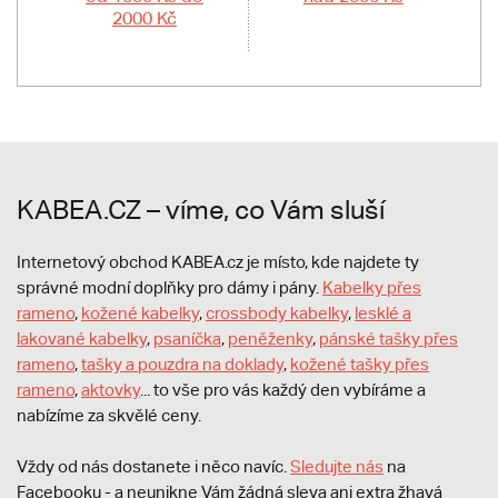
2000 Kč
KABEA.CZ – víme, co Vám sluší
Internetový obchod KABEA.cz je místo, kde najdete ty
správné modní doplňky pro dámy i pány.
Kabelky přes
rameno
,
kožené kabelky
,
crossbody kabelky
,
lesklé a
lakované kabelky
,
psaníčka
,
peněženky
,
pánské tašky přes
rameno
,
tašky a pouzdra na doklady
,
kožené tašky přes
rameno
,
aktovky
... to vše pro vás každý den vybíráme a
nabízíme za skvělé ceny.
Vždy od nás dostanete i něco navíc.
S
ledujte nás
na
Facebooku - a neunikne Vám žádná sleva ani extra žhavá