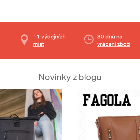
11 výdejních
30 dnů na
míst
vrácení zboží
Novinky z blogu