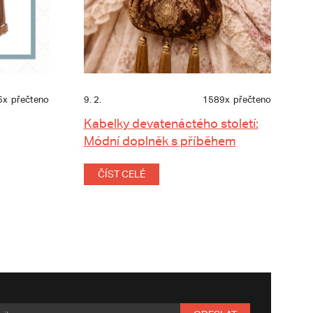
5x
přečteno
9. 2.
1589x
přečteno
Kabelky devatenáctého století:
Módní doplněk s příběhem
ČÍST CELÉ