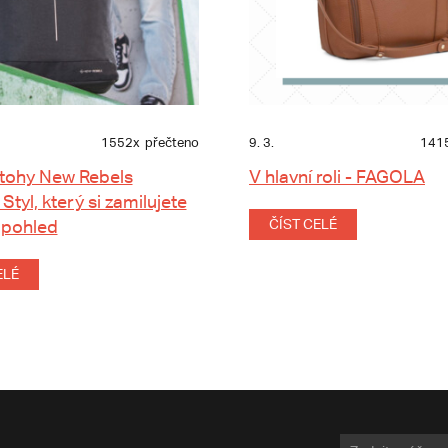
1552x
přečteno
9. 3.
141
tohy New Rebels
V hlavní roli - FAGOLA
 Styl, který si zamilujete
 pohled
ČÍST CELÉ
ELÉ