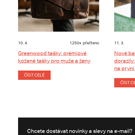
10. 4.
1250x
přečteno
11. 3.
Greenwood tašky: prémiové
Nové ba
kožené tašky pro muže a ženy
dorazily:
na první
ČÍST CELÉ
ČÍST C
Chcete dostávat novinky a slevy na e-mail?