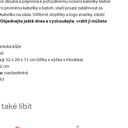
ně dlouhá a příjemná k pohodlnému nošení kabelky klidně
Pro proměnu kabelky v batoh, stačí pouze zatáhnout za
kabelku na záda. Stříbrné doplňky a logo značky, zdobí
Objednejte ještě dnes a vyzkoušejte, vrátit ji můžete
etická kůže
né
.):
32 x 28 x 11 cm (šířka x výška x hloubka)
2 cm
u:
nastavitelná
43
aké líbit