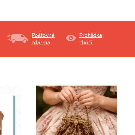
Poštovné
Prohlídka
zdarma
zboží