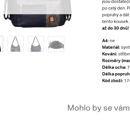
jsou dostateč
po celý den. 
popruhy a dát 
tento kousek.
až do 30 dnů!
A4:
ne
Materiál:
synt
Kování:
stříbr
Rozměry (max
Délka ucha:
7
Délka popruh
Kód zboží:
17
Mohlo by se vám t