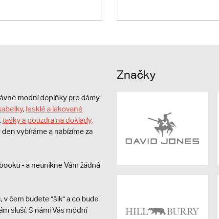
Značky
právné modní doplňky pro dámy
kabelky
,
lesklé a lakované
,
tašky a pouzdra na doklady
,
dý den vybíráme a nabízíme za
booku - a neunikne Vám žádná
, v čem budete "šik" a co bude
ám sluší. S námi Vás módní