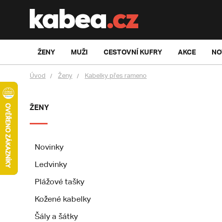
ŽENY
MUŽI
CESTOVNÍ KUFRY
AKCE
NO
Úvod
Ženy
Kabelky přes rameno
ŽENY
Novinky
Ledvinky
Plážové tašky
Kožené kabelky
Šály a šátky