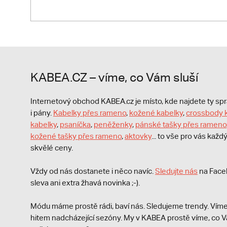
KABEA.CZ – víme, co Vám sluší
Internetový obchod KABEA.cz je místo, kde najdete ty s
i pány.
Kabelky přes rameno
,
kožené kabelky
,
crossbody 
kabelky
,
psaníčka
,
peněženky
,
pánské tašky přes rameno
kožené tašky přes rameno
,
aktovky
... to vše pro vás kaž
skvělé ceny.
Vždy od nás dostanete i něco navíc.
S
ledujte nás
na Face
sleva ani extra žhavá novinka ;-).
Módu máme prostě rádi, baví nás. Sledujeme trendy. Víme
hitem nadcházející sezóny. My v KABEA prostě víme, co V