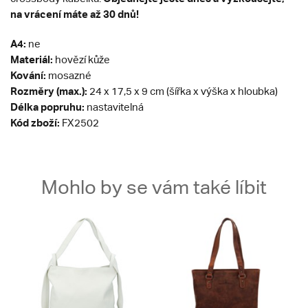
na vrácení máte až 30 dnů!
A4:
ne
Materiál:
hovězí kůže
Kování:
mosazné
Rozměry (max.):
24 x 17,5 x 9 cm (šířka x výška x hloubka)
Délka popruhu:
nastavitelná
Kód zboží:
FX2502
Mohlo by se vám také líbit