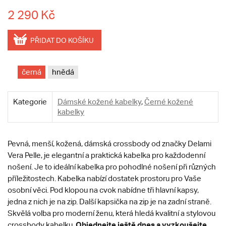
2 290 Kč
PŘIDAT DO KOŠÍKU
černá
hnědá
Kategorie
Dámské kožené kabelky
,
Černé kožené
kabelky
Pevná, menší, kožená, dámská crossbody od značky Delami
Vera Pelle, je elegantní a praktická kabelka pro každodenní
nošení. Je to ideální kabelka pro pohodlné nošení při různých
příležitostech. Kabelka nabízí dostatek prostoru pro Vaše
osobní věci. Pod klopou na cvok nabídne tři hlavní kapsy,
jedna z nich je na zip. Další kapsička na zip je na zadní straně.
Skvělá volba pro moderní ženu, která hledá kvalitní a stylovou
Objednejte ještě dnes a vyzkoušejte,
crossbody kabelku.