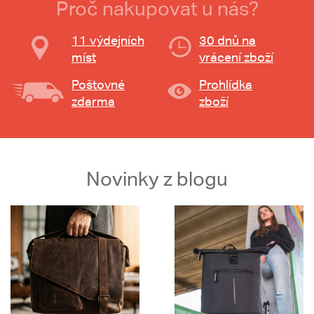
Proč nakupovat u nás?
11 výdejních
30 dnů na
míst
vrácení zboží
Poštovné
Prohlídka
zdarma
zboží
Novinky z blogu