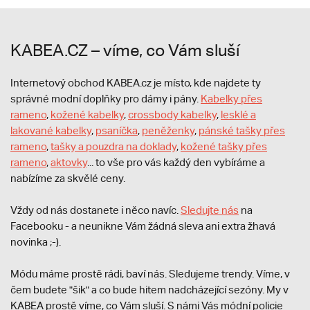
KABEA.CZ – víme, co Vám sluší
Internetový obchod KABEA.cz je místo, kde najdete ty
správné modní doplňky pro dámy i pány.
Kabelky přes
rameno
,
kožené kabelky
,
crossbody kabelky
,
lesklé a
lakované kabelky
,
psaníčka
,
peněženky
,
pánské tašky přes
rameno
,
tašky a pouzdra na doklady
,
kožené tašky přes
rameno
,
aktovky
... to vše pro vás každý den vybíráme a
nabízíme za skvělé ceny.
Vždy od nás dostanete i něco navíc.
S
ledujte nás
na
Facebooku - a neunikne Vám žádná sleva ani extra žhavá
novinka ;-).
Módu máme prostě rádi, baví nás. Sledujeme trendy. Víme, v
čem budete "šik" a co bude hitem nadcházející sezóny. My v
KABEA prostě víme, co Vám sluší. S námi Vás módní policie