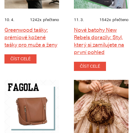
10. 4.
1242x
přečteno
11. 3.
1542x
přečteno
Greenwood tašky:
Nové batohy New
prémiové kožené
Rebels dorazily: Styl,
tašky pro muže a ženy
který si zamilujete na
první pohled
ČÍST CELÉ
ČÍST CELÉ