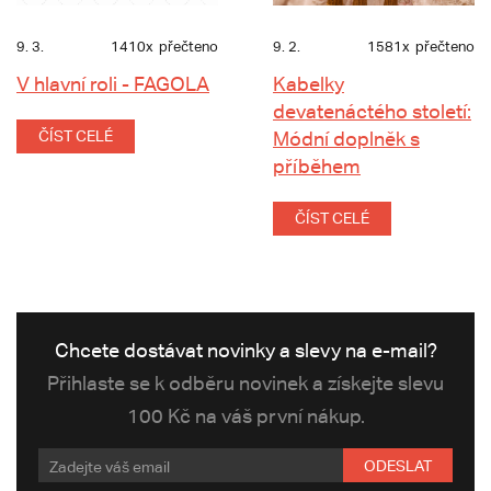
9. 3.
1410x
přečteno
9. 2.
1581x
přečteno
V hlavní roli - FAGOLA
Kabelky
devatenáctého století:
ČÍST CELÉ
Módní doplněk s
příběhem
ČÍST CELÉ
Chcete dostávat novinky a slevy na e-mail?
Přihlaste se k odběru novinek a získejte slevu
100 Kč na váš první nákup.
ODESLAT