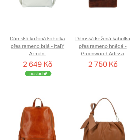
Dámská kožená kabelka
Dámská kožená kabelka
přes rameno bílá - ItalY
přes rameno hnědá -
Armáni
Greenwood Arlissa
2 649 Kč
2 750 Kč
poslední!