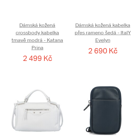
Dámská kožená
Dámská kožená kabelka
crossbody kabelka
přes rameno šedá - ItalY
tmavě modrá - Katana
Evelyn
Prina
2 690 Kč
2 499 Kč