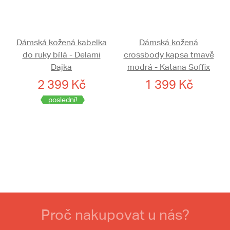
Dámská kožená kabelka
Dámská kožená
do ruky bílá - Delami
crossbody kapsa tmavě
Dajka
modrá - Katana Soffix
2 399 Kč
1 399 Kč
poslední!
Proč nakupovat u nás?