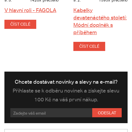
9. 3.
1420x
přečteno
9. 2.
1595x
přečteno
V hlavní roli - FAGOLA
Kabelky
devatenáctého století:
ČÍST CELÉ
Módní doplněk s
příběhem
ČÍST CELÉ
Chcete dostávat novinky a slevy na e-mail?
Přihlaste se k odběru novinek a získejte slevu
100 Kč na váš první nákup.
ODESLAT