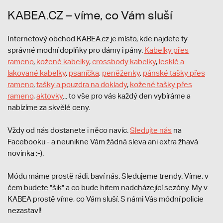
KABEA.CZ – víme, co Vám sluší
Internetový obchod KABEA.cz je místo, kde najdete ty
správné modní doplňky pro dámy i pány.
Kabelky přes
rameno
,
kožené kabelky
,
crossbody kabelky
,
lesklé a
lakované kabelky
,
psaníčka
,
peněženky
,
pánské tašky přes
rameno
,
tašky a pouzdra na doklady
,
kožené tašky přes
rameno
,
aktovky
... to vše pro vás každý den vybíráme a
nabízíme za skvělé ceny.
Vždy od nás dostanete i něco navíc.
S
ledujte nás
na
Facebooku - a neunikne Vám žádná sleva ani extra žhavá
novinka ;-).
Módu máme prostě rádi, baví nás. Sledujeme trendy. Víme, v
čem budete "šik" a co bude hitem nadcházející sezóny. My v
KABEA prostě víme, co Vám sluší. S námi Vás módní policie
nezastaví!