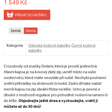
1 549 Kč
PŘIDAT DO KOŠÍKU
černá
černá
Kategorie
Dámské kožené kabelky
,
Černé kožené
kabelky
Crossbody od značky Delami, která je prostě jedinečná.
Hlavní kapsa je na kovový zlatý zip, uvnitř místo na vaše
osobní věci, které máte neustále při sobě. Nechybí postranní
vnitřní přihrádky na drobnosti či mobil. Zadní díl také nabízí
menší kapsu na zip, ideální třeba na klíče. Ucho je pevné a
dlouhé s možností regulace pro pohodlné nošení na rameni či
Objednejte ještě dnes a vyzkoušejte, vrátit ji
do kříže.
můžete až do 30 dnů!