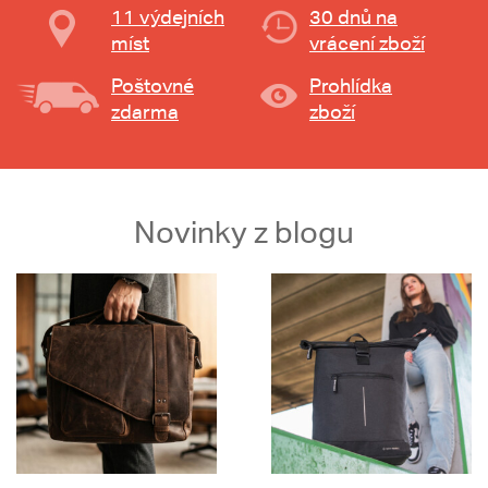
11 výdejních
30 dnů na
míst
vrácení zboží
Poštovné
Prohlídka
zdarma
zboží
Novinky z blogu