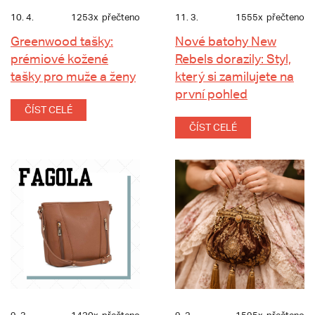
10. 4.
1253x
přečteno
11. 3.
1555x
přečteno
Greenwood tašky:
Nové batohy New
prémiové kožené
Rebels dorazily: Styl,
tašky pro muže a ženy
který si zamilujete na
první pohled
ČÍST CELÉ
ČÍST CELÉ