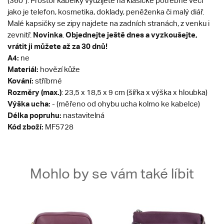
(360°). Prostor kabelky využijete na klasické potřebné věci
jako je telefon, kosmetika, doklady, peněženka či malý diář.
Malé kapsičky se zipy najdete na zadních stranách, z venku i
Novinka
Objednejte ještě dnes a vyzkoušejte,
zevnitř.
.
vrátit ji můžete až za 30 dnů!
A4:
ne
Materiál:
hovězí kůže
Kování:
stříbrné
Rozměry (max.)
: 23,5 x 18,5 x 9 cm (šířka x výška x hloubka)
Výška ucha:
- (měřeno od ohybu ucha kolmo ke kabelce)
Délka popruhu:
nastavitelná
Kód zboží:
MF5728
Mohlo by se vám také líbit