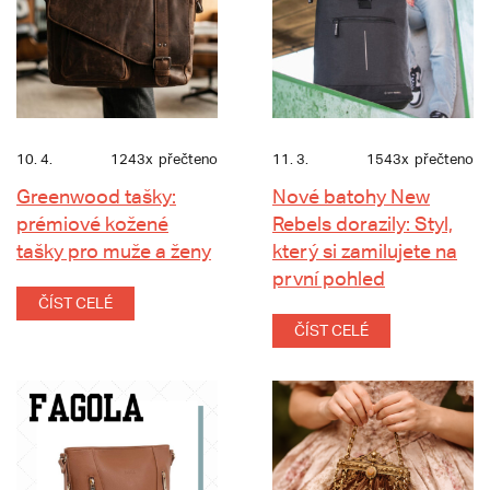
10. 4.
1243x
přečteno
11. 3.
1543x
přečteno
Greenwood tašky:
Nové batohy New
prémiové kožené
Rebels dorazily: Styl,
tašky pro muže a ženy
který si zamilujete na
první pohled
ČÍST CELÉ
ČÍST CELÉ