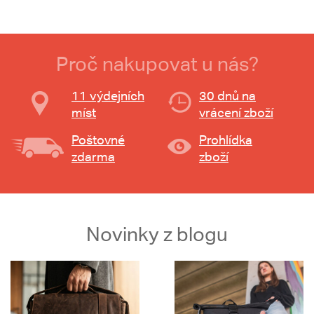
Proč nakupovat u nás?
11 výdejních
30 dnů na
míst
vrácení zboží
Poštovné
Prohlídka
zdarma
zboží
Novinky z blogu