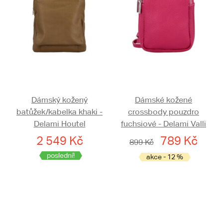
Dámský kožený
Dámské kožené
batůžek/kabelka khaki -
crossbody pouzdro
Delami Houtel
fuchsiové - Delami Valli
2 549 Kč
789 Kč
899 Kč
poslední!
akce - 12 %