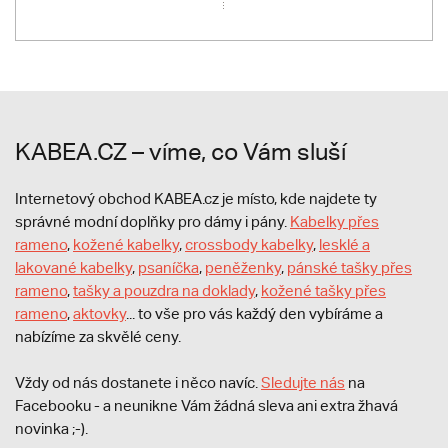
KABEA.CZ – víme, co Vám sluší
Internetový obchod KABEA.cz je místo, kde najdete ty
správné modní doplňky pro dámy i pány.
Kabelky přes
rameno
,
kožené kabelky
,
crossbody kabelky
,
lesklé a
lakované kabelky
,
psaníčka
,
peněženky
,
pánské tašky přes
rameno
,
tašky a pouzdra na doklady
,
kožené tašky přes
rameno
,
aktovky
... to vše pro vás každý den vybíráme a
nabízíme za skvělé ceny.
Vždy od nás dostanete i něco navíc.
S
ledujte nás
na
Facebooku - a neunikne Vám žádná sleva ani extra žhavá
novinka ;-).