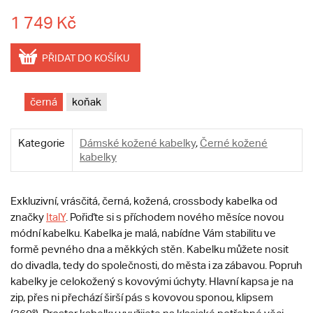
1 749 Kč
PŘIDAT DO KOŠÍKU
černá
koňak
Kategorie
Dámské kožené kabelky
,
Černé kožené
kabelky
Exkluzivní, vrásčitá, černá, kožená, crossbody kabelka od
značky
ItalY
. Pořiďte si s příchodem nového měsíce novou
módní kabelku. Kabelka je malá, nabídne Vám stabilitu ve
formě pevného dna a měkkých stěn. Kabelku můžete nosit
do divadla, tedy do společnosti, do města i za zábavou. Popruh
kabelky je celokožený s kovovými úchyty. Hlavní kapsa je na
zip, přes ni přechází širší pás s kovovou sponou, klipsem