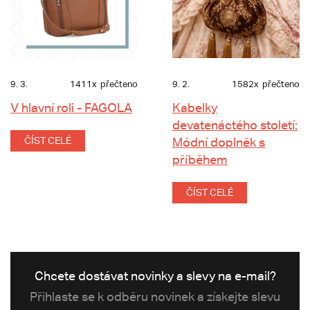
9. 3.
1411x
přečteno
9. 2.
1582x
přečteno
V hlavní roli - FAGOLA
Kabelky
devatenáctého století:
ČÍST CELÉ
Módní doplněk s
příběhem
ČÍST CELÉ
Chcete dostávat novinky a slevy na e-mail?
Přihlaste se k odběru novinek a získejte slevu