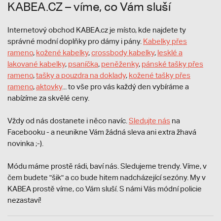
KABEA.CZ – víme, co Vám sluší
Internetový obchod KABEA.cz je místo, kde najdete ty
správné modní doplňky pro dámy i pány.
Kabelky přes
rameno
,
kožené kabelky
,
crossbody kabelky
,
lesklé a
lakované kabelky
,
psaníčka
,
peněženky
,
pánské tašky přes
rameno
,
tašky a pouzdra na doklady
,
kožené tašky přes
rameno
,
aktovky
... to vše pro vás každý den vybíráme a
nabízíme za skvělé ceny.
Vždy od nás dostanete i něco navíc.
S
ledujte nás
na
Facebooku - a neunikne Vám žádná sleva ani extra žhavá
novinka ;-).
Módu máme prostě rádi, baví nás. Sledujeme trendy. Víme, v
čem budete "šik" a co bude hitem nadcházející sezóny. My v
KABEA prostě víme, co Vám sluší. S námi Vás módní policie
nezastaví!