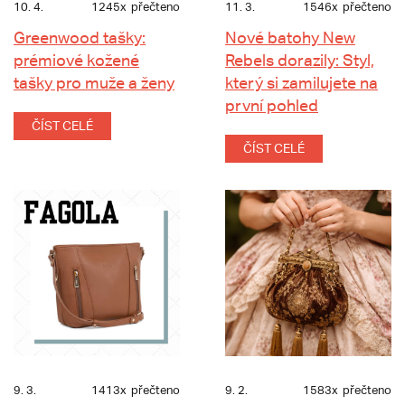
10. 4.
1245x
přečteno
11. 3.
1546x
přečteno
Greenwood tašky:
Nové batohy New
prémiové kožené
Rebels dorazily: Styl,
tašky pro muže a ženy
který si zamilujete na
první pohled
ČÍST CELÉ
ČÍST CELÉ
9. 3.
1413x
přečteno
9. 2.
1583x
přečteno