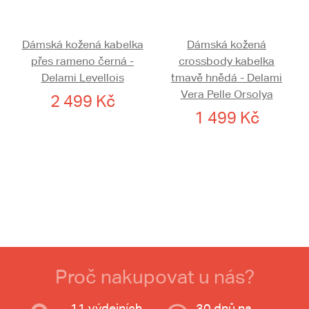
Dámská kožená kabelka
Dámská kožená
přes rameno černá -
crossbody kabelka
Delami Levellois
tmavě hnědá - Delami
Vera Pelle Orsolya
2 499 Kč
1 499 Kč
Proč nakupovat u nás?
11 výdejních
30 dnů na