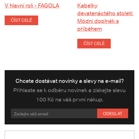
V hlavní roli - FAGOLA
Kabelky
devatenáctého století:
ČÍST CELÉ
Módní doplněk s
příběhem
ČÍST CELÉ
Chcete dostávat novinky a slevy na e-mail?
Přihlaste se k odběru novinek a získejte slevu
100 Kč na váš první nákup.
ODESLAT