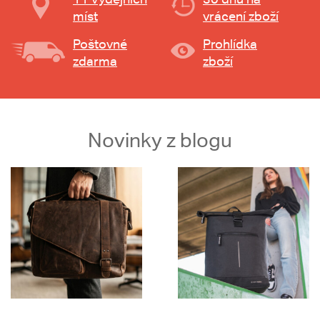
míst
vrácení zboží
Poštovné
Prohlídka
zdarma
zboží
Novinky z blogu