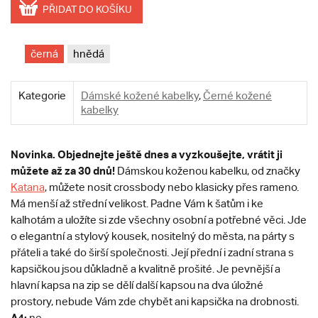
PŘIDAT DO KOŠÍKU
černá
hnědá
Kategorie
Dámské kožené kabelky
,
Černé kožené
kabelky
Novinka. Objednejte ještě dnes a vyzkoušejte, vrátit ji
můžete až za 30 dnů!
Dámskou koženou kabelku, od značky
Katana
, můžete nosit crossbody nebo klasicky přes rameno.
Má menší až střední velikost. Padne Vám k šatům i ke
kalhotám a uložíte si zde všechny osobní a potřebné věci. Jde
o elegantní a stylový kousek, nositelný do města, na párty s
přáteli a také do širší společnosti. Její přední i zadní strana s
kapsičkou jsou důkladně a kvalitně prošité. Je pevnější a
hlavní kapsa na zip se dělí další kapsou na dva úložné
prostory, nebude Vám zde chybět ani kapsička na drobnosti.
A4:
ne