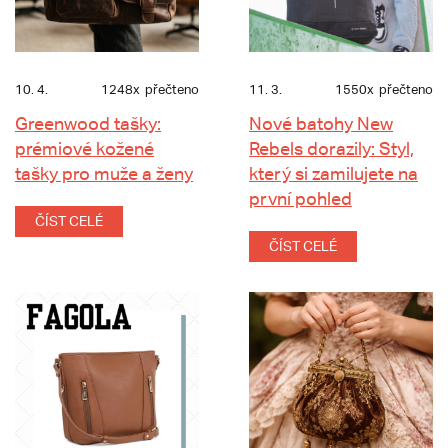
10. 4.
1248x
přečteno
11. 3.
1550x
přečteno
Greenwood tašky:
Nové batohy New
prémiové kožené
Rebels dorazily: Styl,
tašky pro muže a ženy
který si zamilujete na
první pohled
ČÍST CELÉ
ČÍST CELÉ