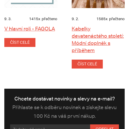
9. 3.
1415x
přečteno
9. 2.
1585x
přečteno
V hlavní roli - FAGOLA
Kabelky
devatenáctého století:
ČÍST CELÉ
Módní doplněk s
příběhem
ČÍST CELÉ
Chcete dostávat novinky a slevy na e-mail?
Přihlaste se k odběru novinek a získejte slevu
100 Kč na váš první nákup.