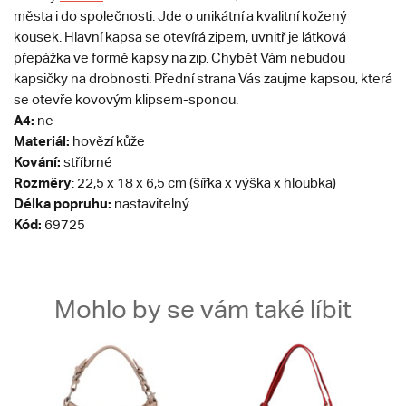
města i do společnosti. Jde o unikátní a kvalitní kožený
kousek. Hlavní kapsa se otevírá zipem, uvnitř je látková
přepážka ve formě kapsy na zip. Chybět Vám nebudou
kapsičky na drobnosti. Přední strana Vás zaujme kapsou, která
se otevře kovovým klipsem-sponou.
A4:
ne
Materiál:
hovězí kůže
Kování:
stříbrné
Rozměry
: 22,5 x 18 x 6,5 cm (šířka x výška x hloubka)
Délka popruhu:
nastavitelný
Kód:
69725
Mohlo by se vám také líbit