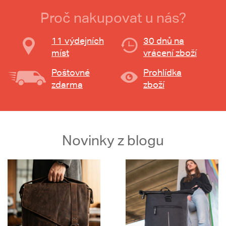
Proč nakupovat u nás?
11 výdejních
30 dnů na
míst
vrácení zboží
Poštovné
Prohlídka
zdarma
zboží
Novinky z blogu