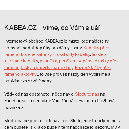
KABEA.CZ – víme, co Vám sluší
Internetový obchod KABEA.cz je místo, kde najdete ty
správné modní doplňky pro dámy i pány.
Kabelky přes
rameno
,
kožené kabelky
,
crossbody kabelky
,
lesklé a
lakované kabelky
,
psaníčka
,
peněženky
,
pánské tašky přes
rameno
,
tašky a pouzdra na doklady
,
kožené tašky přes
rameno
,
aktovky
... to vše pro vás každý den vybíráme a
nabízíme za skvělé ceny.
Vždy od nás dostanete i něco navíc.
S
ledujte nás
na
Facebooku - a neunikne Vám žádná sleva ani extra žhavá
novinka ;-).
Módu máme prostě rádi, baví nás. Sledujeme trendy. Víme, v
čem budete "šik" a co bude hitem nadcházející sezóny. My v