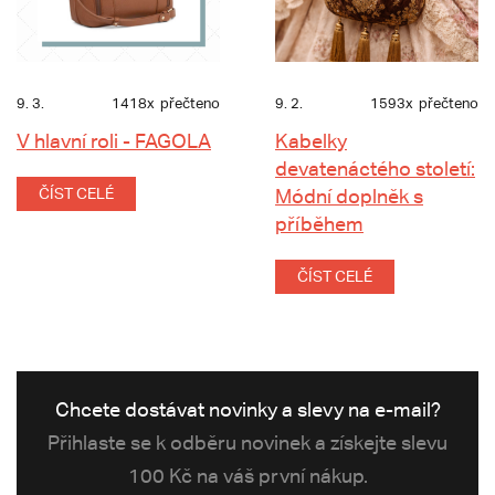
9. 3.
1418x
přečteno
9. 2.
1593x
přečteno
V hlavní roli - FAGOLA
Kabelky
devatenáctého století:
ČÍST CELÉ
Módní doplněk s
příběhem
ČÍST CELÉ
Chcete dostávat novinky a slevy na e-mail?
Přihlaste se k odběru novinek a získejte slevu
100 Kč na váš první nákup.