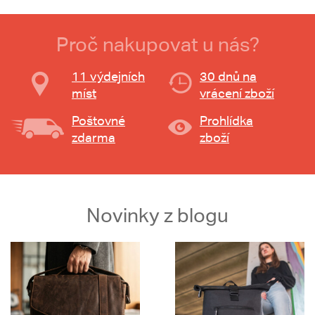
Proč nakupovat u nás?
11 výdejních
30 dnů na
míst
vrácení zboží
Poštovné
Prohlídka
zdarma
zboží
Novinky z blogu