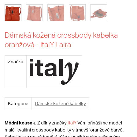
Dámská kožená crossbody kabelka
oranžová - ItalY Laira
Značka
Kategorie
Dámské kožené kabelky
Módní kousek.
Z dílny značky
ItalY
Vám přinášíme model
malé, kvalitní crossbody kabelky v tmavší oranžové barvě.
Kabelka je z pravé hovězí kůže a vyniká svým zajímavým