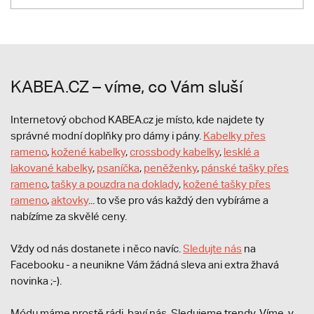
KABEA.CZ – víme, co Vám sluší
Internetový obchod KABEA.cz je místo, kde najdete ty
správné modní doplňky pro dámy i pány.
Kabelky přes
rameno
,
kožené kabelky
,
crossbody kabelky
,
lesklé a
lakované kabelky
,
psaníčka
,
peněženky
,
pánské tašky přes
rameno
,
tašky a pouzdra na doklady
,
kožené tašky přes
rameno
,
aktovky
... to vše pro vás každý den vybíráme a
nabízíme za skvělé ceny.
Vždy od nás dostanete i něco navíc.
S
ledujte nás
na
Facebooku - a neunikne Vám žádná sleva ani extra žhavá
novinka ;-).
Módu máme prostě rádi, baví nás. Sledujeme trendy. Víme, v