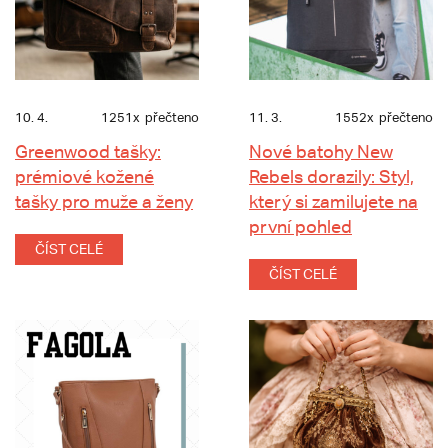
10. 4.
1251x
přečteno
11. 3.
1552x
přečteno
Greenwood tašky:
Nové batohy New
prémiové kožené
Rebels dorazily: Styl,
tašky pro muže a ženy
který si zamilujete na
první pohled
ČÍST CELÉ
ČÍST CELÉ