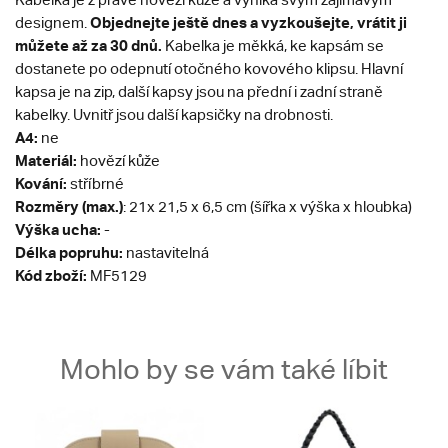
Objednejte ještě dnes a vyzkoušejte, vrátit ji
designem.
můžete až za 30 dnů.
Kabelka je měkká, ke kapsám se
dostanete po odepnutí otočného kovového klipsu. Hlavní
kapsa je na zip, další kapsy jsou na přední i zadní straně
kabelky. Uvnitř jsou další kapsičky na drobnosti.
A4:
ne
Materiál:
hovězí kůže
Kování:
stříbrné
Rozměry (max.)
: 21x 21,5 x 6,5 cm (šířka x výška x hloubka)
Výška ucha:
-
Délka popruhu:
nastavitelná
Kód zboží:
MF5129
Mohlo by se vám také líbit