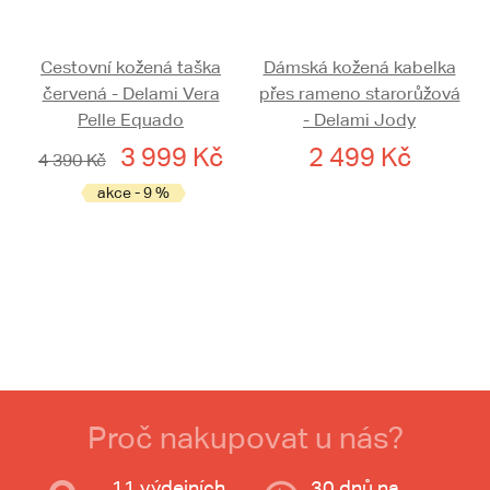
Cestovní kožená taška
Dámská kožená kabelka
červená - Delami Vera
přes rameno starorůžová
Pelle Equado
- Delami Jody
3 999 Kč
2 499 Kč
4 390 Kč
akce - 9 %
Proč nakupovat u nás?
11 výdejních
30 dnů na