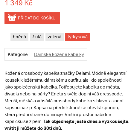
1 349 Kč
PŘIDAT DO KOŠÍKU
hnědá
žlutá
zelená
tyrkysová
Kategorie
Dámské kožené kabelky
Kožená crossbody kabelka značky Delami. Módně elegantní
kousek k ležérnímu dámskému outfitu, ale i do společnosti
jako společenská kabelka. Potřebujete kabelku do města,
divadla nebo na párty? Eneta skvěle doplní váš dresscode.
Menší, měkká a vrásčitá crossbody kabelka s hlavní a zadní
kapsou na zip. Kapsa na přední straně se otevírá sponou,
která přední straně dominuje. Vnitřní prostor nabídne
Tak objednejte ještě dnes a vyzkoušejte,
kapsičku se zipem.
vrátit ji můžete do 30ti dnů.