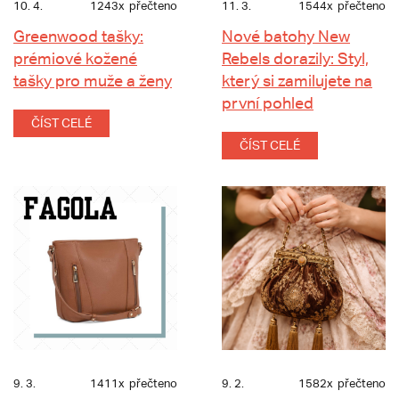
10. 4.
1243x
přečteno
11. 3.
1544x
přečteno
Greenwood tašky:
Nové batohy New
prémiové kožené
Rebels dorazily: Styl,
tašky pro muže a ženy
který si zamilujete na
první pohled
ČÍST CELÉ
ČÍST CELÉ
9. 3.
1411x
přečteno
9. 2.
1582x
přečteno