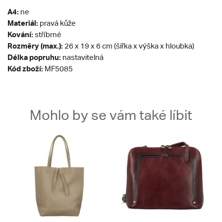
A4:
ne
Materiál:
pravá kůže
Kování:
stříbrné
Rozměry (max.):
26 x 19 x 6 cm (šířka x výška x hloubka)
Délka popruhu:
nastavitelná
Kód zboží:
MF5085
Mohlo by se vám také líbit