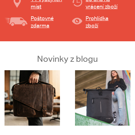
míst
vrácení zboží
Poštovné
Prohlídka
zdarma
zboží
Novinky z blogu