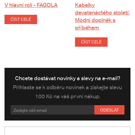
V hlavní roli - FAGOLA
Kabelky
devatenáctého století:
ČÍST CELÉ
Módní doplněk s
příběhem
ČÍST CELÉ
Chcete dostávat novinky a slevy na e-mail?
Přihlaste se k odběru novinek a získejte slevu
100 Kč na váš první nákup.
ODESLAT