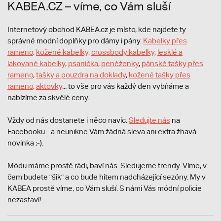
KABEA.CZ – víme, co Vám sluší
Internetový obchod KABEA.cz je místo, kde najdete ty
správné modní doplňky pro dámy i pány.
Kabelky přes
rameno
,
kožené kabelky
,
crossbody kabelky
,
lesklé a
lakované kabelky
,
psaníčka
,
peněženky
,
pánské tašky přes
rameno
,
tašky a pouzdra na doklady
,
kožené tašky přes
rameno
,
aktovky
... to vše pro vás každý den vybíráme a
nabízíme za skvělé ceny.
Vždy od nás dostanete i něco navíc.
S
ledujte nás
na
Facebooku - a neunikne Vám žádná sleva ani extra žhavá
novinka ;-).
Módu máme prostě rádi, baví nás. Sledujeme trendy. Víme, v
čem budete "šik" a co bude hitem nadcházející sezóny. My v
KABEA prostě víme, co Vám sluší. S námi Vás módní policie
nezastaví!