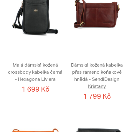
Malá dámská kožená
Dámská kožená kabelka
crossbody kabelka černá
přes rameno koňakově
- Hexagona Liviera
hnědá - SendiDesign
Kristany
1 699 Kč
1 799 Kč