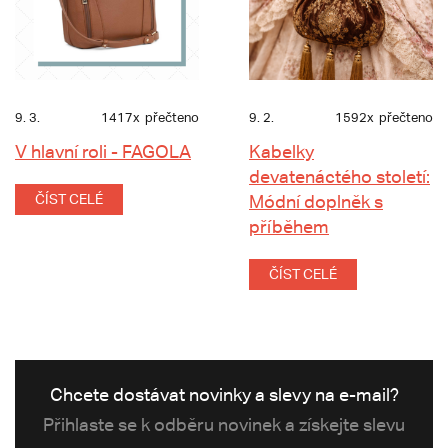
9. 3.
1417x
přečteno
9. 2.
1592x
přečteno
V hlavní roli - FAGOLA
Kabelky
devatenáctého století:
ČÍST CELÉ
Módní doplněk s
příběhem
ČÍST CELÉ
Chcete dostávat novinky a slevy na e-mail?
Přihlaste se k odběru novinek a získejte slevu