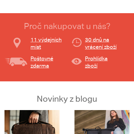
Proč nakupovat u nás?
11 výdejních
30 dnů na
míst
vrácení zboží
Poštovné
Prohlídka
zdarma
zboží
Novinky z blogu