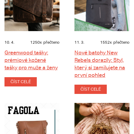
10. 4.
1250x
přečteno
11. 3.
1552x
přečteno
Greenwood tašky:
Nové batohy New
prémiové kožené
Rebels dorazily: Styl,
tašky pro muže a ženy
který si zamilujete na
první pohled
ČÍST CELÉ
ČÍST CELÉ