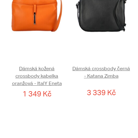
Dámská kožená
Dámská crossbody černá
crossbody kabelka
- Katana Zimba
oranžová - ItalY Eneta
3 339 Kč
1 349 Kč