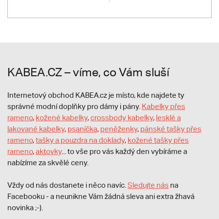
KABEA.CZ – víme, co Vám sluší
Internetový obchod KABEA.cz je místo, kde najdete ty
správné modní doplňky pro dámy i pány.
Kabelky přes
rameno
,
kožené kabelky
,
crossbody kabelky
,
lesklé a
lakované kabelky
,
psaníčka
,
peněženky
,
pánské tašky přes
rameno
,
tašky a pouzdra na doklady
,
kožené tašky přes
rameno
,
aktovky
... to vše pro vás každý den vybíráme a
nabízíme za skvělé ceny.
Vždy od nás dostanete i něco navíc.
S
ledujte nás
na
Facebooku - a neunikne Vám žádná sleva ani extra žhavá
novinka ;-).