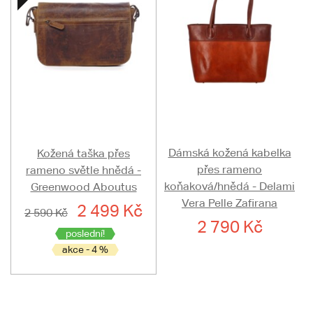
Dámská kožená kabelka
Kožená taška přes
přes rameno
rameno světle hnědá -
koňaková/hnědá - Delami
Greenwood Aboutus
Vera Pelle Zafirana
2 499 Kč
2 590 Kč
2 790 Kč
poslední!
akce - 4 %