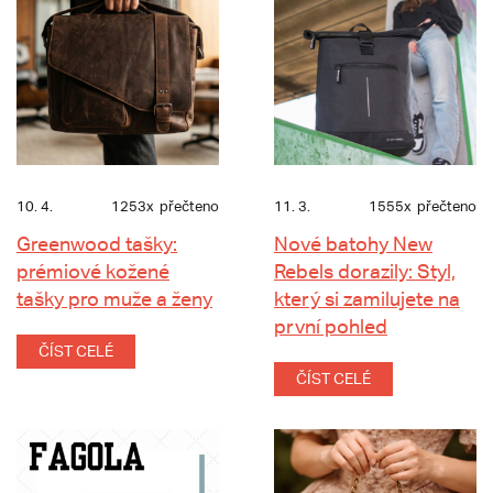
10. 4.
1253x
přečteno
11. 3.
1555x
přečteno
Greenwood tašky:
Nové batohy New
prémiové kožené
Rebels dorazily: Styl,
tašky pro muže a ženy
který si zamilujete na
první pohled
ČÍST CELÉ
ČÍST CELÉ