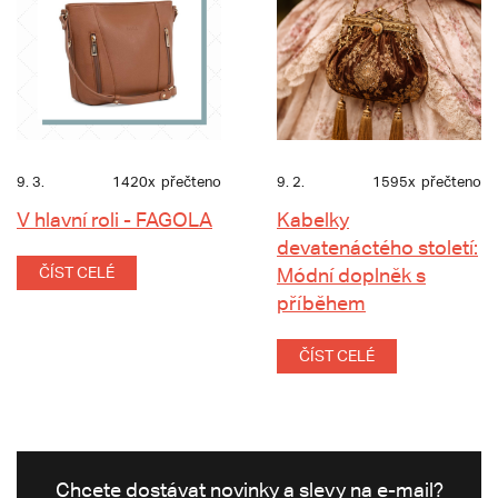
9. 3.
1420x
přečteno
9. 2.
1595x
přečteno
V hlavní roli - FAGOLA
Kabelky
devatenáctého století:
ČÍST CELÉ
Módní doplněk s
příběhem
ČÍST CELÉ
Chcete dostávat novinky a slevy na e-mail?