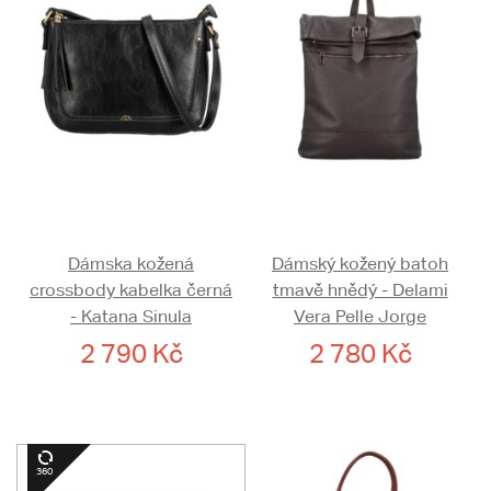
Dámska kožená
Dámský kožený batoh
crossbody kabelka černá
tmavě hnědý - Delami
- Katana Sinula
Vera Pelle Jorge
2 790 Kč
2 780 Kč