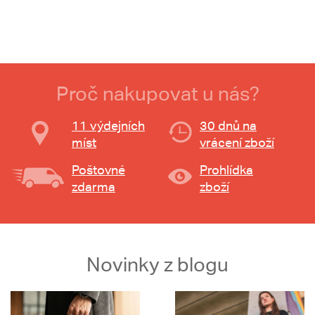
Proč nakupovat u nás?
11 výdejních
30 dnů na
míst
vrácení zboží
Poštovné
Prohlídka
zdarma
zboží
Novinky z blogu