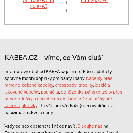
od 1000 Kč do
nad 2000 Kč
2000 Kč
KABEA.CZ – víme, co Vám sluší
Internetový obchod KABEA.cz je místo, kde najdete ty
správné modní doplňky pro dámy i pány.
Kabelky přes
rameno
,
kožené kabelky
,
crossbody kabelky
,
lesklé a
lakované kabelky
,
psaníčka
,
peněženky
,
pánské tašky přes
rameno
,
tašky a pouzdra na doklady
,
kožené tašky přes
rameno
,
aktovky
... to vše pro vás každý den vybíráme a
nabízíme za skvělé ceny.
Vždy od nás dostanete i něco navíc.
S
ledujte nás
na
Facebooku - a neunikne Vám žádná sleva ani extra žhavá