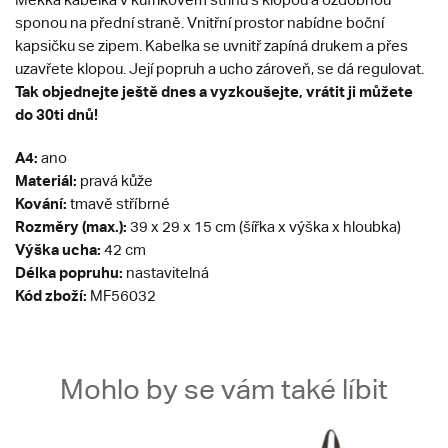
sponou na přední straně. Vnitřní prostor nabídne boční
kapsičku se zipem. Kabelka se uvnitř zapíná drukem a přes
uzavřete klopou. Její popruh a ucho zároveň, se dá regulovat.
Tak objednejte ještě dnes a vyzkoušejte, vrátit ji můžete
do 30ti dnů!
A4:
ano
Materiál:
pravá kůže
Kování:
tmavě stříbrné
Rozměry (max.):
39 x 29 x 15 cm (šířka x výška x hloubka)
Výška ucha:
42 cm
Délka popruhu:
nastavitelná
Kód zboží:
MF56032
Mohlo by se vám také líbit