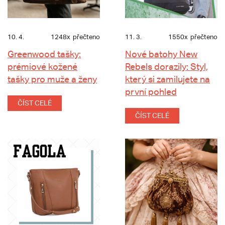
10. 4.
1248x
přečteno
11. 3.
1550x
přečteno
Greenwood tašky:
Nové batohy New
prémiové kožené
Rebels dorazily: Styl,
tašky pro muže a ženy
který si zamilujete na
první pohled
ČÍST CELÉ
ČÍST CELÉ