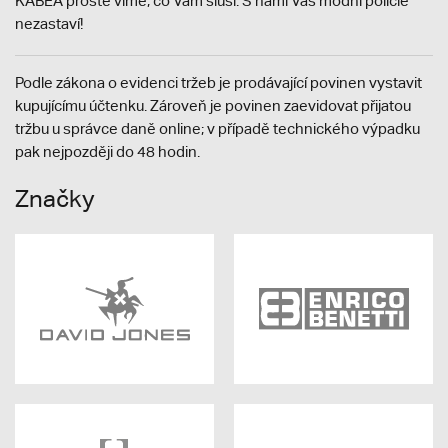
KABEA prostě víme, co Vám sluší. S námi Vás módní policie
nezastaví!
Podle zákona o evidenci tržeb je prodávající povinen vystavit
kupujícímu účtenku. Zároveň je povinen zaevidovat přijatou
tržbu u správce daně online; v případě technického výpadku
pak nejpozději do 48 hodin.
Značky