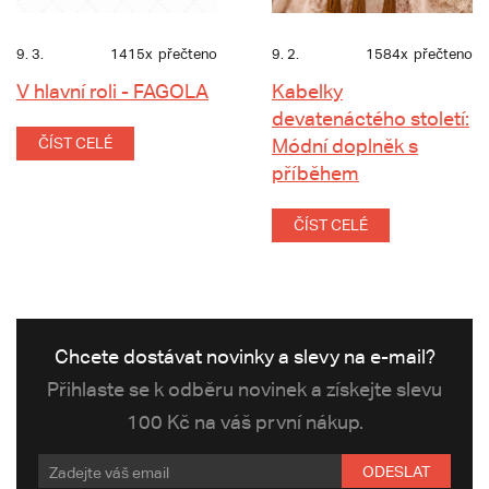
9. 3.
1415x
přečteno
9. 2.
1584x
přečteno
V hlavní roli - FAGOLA
Kabelky
devatenáctého století:
ČÍST CELÉ
Módní doplněk s
příběhem
ČÍST CELÉ
Chcete dostávat novinky a slevy na e-mail?
Přihlaste se k odběru novinek a získejte slevu
100 Kč na váš první nákup.
ODESLAT