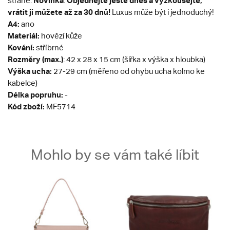
Novinka
Objednejte ještě dnes a vyzkoušejte,
straně.
.
vrátit ji můžete až za 30 dnů!
Luxus může být i jednoduchý!
A4:
ano
Materiál:
hovězí kůže
Kování:
stříbrné
Rozměry (max.)
: 42 x 28 x 15 cm (šířka x výška x hloubka)
Výška ucha:
27-29 cm (měřeno od ohybu ucha kolmo ke
kabelce)
Délka popruhu:
-
Kód zboží:
MF5714
Mohlo by se vám také líbit