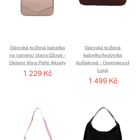
Dámská kožená kabelka
Dámská kožená
na rameno starorůžová -
kabelko/ledvinka
Delami Vera Pelle Aksely
koňaková - Greenwood
Luigi
1 229 Kč
1 499 Kč