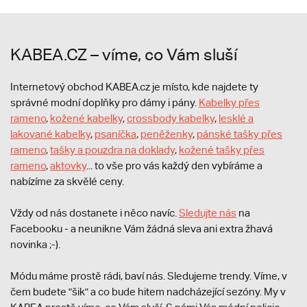
KABEA.CZ – víme, co Vám sluší
Internetový obchod KABEA.cz je místo, kde najdete ty
správné modní doplňky pro dámy i pány.
Kabelky přes
rameno
,
kožené kabelky
,
crossbody kabelky
,
lesklé a
lakované kabelky
,
psaníčka
,
peněženky
,
pánské tašky přes
rameno
,
tašky a pouzdra na doklady
,
kožené tašky přes
rameno
,
aktovky
... to vše pro vás každý den vybíráme a
nabízíme za skvělé ceny.
Vždy od nás dostanete i něco navíc.
S
ledujte nás
na
Facebooku - a neunikne Vám žádná sleva ani extra žhavá
novinka ;-).
Módu máme prostě rádi, baví nás. Sledujeme trendy. Víme, v
čem budete "šik" a co bude hitem nadcházející sezóny. My v