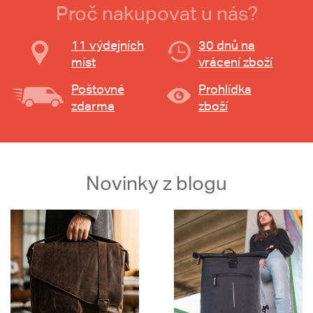
Proč nakupovat u nás?
11 výdejních
30 dnů na
míst
vrácení zboží
Poštovné
Prohlídka
zdarma
zboží
Novinky z blogu