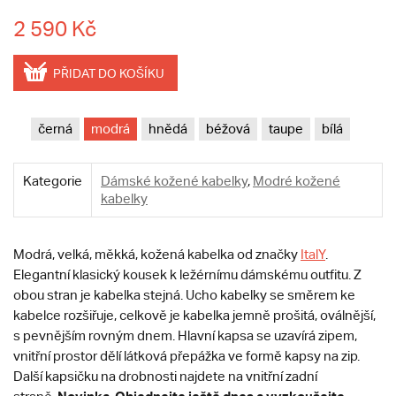
2 590 Kč
PŘIDAT DO KOŠÍKU
černá
modrá
hnědá
béžová
taupe
bílá
Kategorie
Dámské kožené kabelky
,
Modré kožené
kabelky
Modrá, velká, měkká, kožená kabelka od značky
ItalY
.
Elegantní klasický kousek k ležérnímu dámskému outfitu. Z
obou stran je kabelka stejná. Ucho kabelky se směrem ke
kabelce rozšiřuje, celkově je kabelka jemně prošitá, oválnější,
s pevnějším rovným dnem. Hlavní kapsa se uzavírá zipem,
vnitřní prostor dělí látková přepážka ve formě kapsy na zip.
Další kapsičku na drobnosti najdete na vnitřní zadní