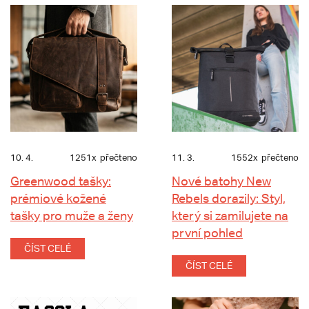
10. 4.
1251x
přečteno
11. 3.
1552x
přečteno
Greenwood tašky:
Nové batohy New
prémiové kožené
Rebels dorazily: Styl,
tašky pro muže a ženy
který si zamilujete na
první pohled
ČÍST CELÉ
ČÍST CELÉ