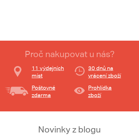
Proč nakupovat u nás?
11 výdejních
30 dnů na
míst
vrácení zboží
Poštovné
Prohlídka
zdarma
zboží
Novinky z blogu