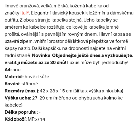
Tmavě oranžová, velká, měkká, kožená kabelka od
značky
ItalY
. Elegantní klasický kousek k ležérnímu dámskému
outfitu. Z obou stran je kabelka stejná. Ucho kabelky se
směrem ke kabelce rozšiřuje, celkově je kabelka jemně
prošitá, oválnější, s pevnějším rovným dnem. Hlavní kapsa se
uzavírá zipem, vnitřní prostor dělí látková přepážka ve formě
kapsy na zip. Další kapsičku na drobnosti najdete na vnitřní
Novinka
Objednejte ještě dnes a vyzkoušejte,
zadní straně.
.
vrátit ji můžete až za 30 dnů!
Luxus může být i jednoduchý!
A4:
ano
Materiál:
hovězí kůže
Kování:
stříbrné
Rozměry (max.)
: 42 x 28 x 15 cm (šířka x výška x hloubka)
Výška ucha:
27-29 cm (měřeno od ohybu ucha kolmo ke
kabelce)
Délka popruhu:
-
Kód zboží:
MF5714