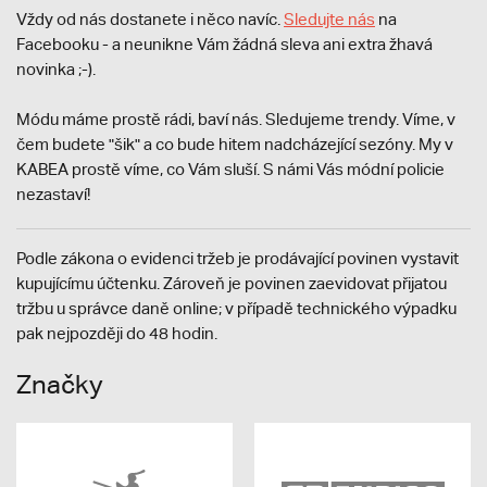
Vždy od nás dostanete i něco navíc.
S
ledujte nás
na
Facebooku - a neunikne Vám žádná sleva ani extra žhavá
novinka ;-).
Módu máme prostě rádi, baví nás. Sledujeme trendy. Víme, v
čem budete "šik" a co bude hitem nadcházející sezóny. My v
KABEA prostě víme, co Vám sluší. S námi Vás módní policie
nezastaví!
Podle zákona o evidenci tržeb je prodávající povinen vystavit
kupujícímu účtenku. Zároveň je povinen zaevidovat přijatou
tržbu u správce daně online; v případě technického výpadku
pak nejpozději do 48 hodin.
Značky