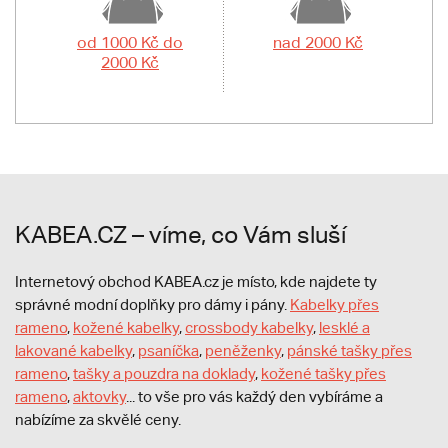
od 1000 Kč do
nad 2000 Kč
2000 Kč
KABEA.CZ – víme, co Vám sluší
Internetový obchod KABEA.cz je místo, kde najdete ty
správné modní doplňky pro dámy i pány.
Kabelky přes
rameno
,
kožené kabelky
,
crossbody kabelky
,
lesklé a
lakované kabelky
,
psaníčka
,
peněženky
,
pánské tašky přes
rameno
,
tašky a pouzdra na doklady
,
kožené tašky přes
rameno
,
aktovky
... to vše pro vás každý den vybíráme a
nabízíme za skvělé ceny.