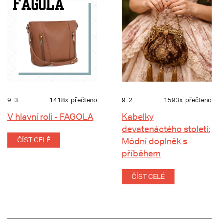
9. 3.
1418x
přečteno
9. 2.
1593x
přečteno
V hlavní roli - FAGOLA
Kabelky
devatenáctého století:
ČÍST CELÉ
Módní doplněk s
příběhem
ČÍST CELÉ