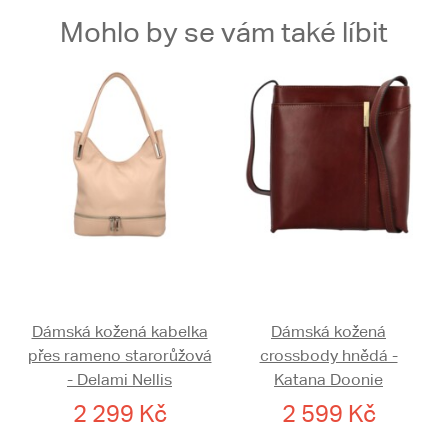
Mohlo by se vám také líbit
Dámská kožená kabelka
Dámská kožená
přes rameno starorůžová
crossbody hnědá -
- Delami Nellis
Katana Doonie
2 299 Kč
2 599 Kč