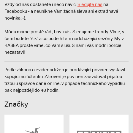
Vždy od nás dostanete i něco navíc.
S
ledujte nás
na
Facebooku - a neunikne Vám žádná sleva ani extra žhavá
novinka ;-).
Módu máme prostě rádi, baví nás. Sledujeme trendy. Víme, v
čem budete "šik" a co bude hitem nadcházející sezóny. My v
KABEA prostě víme, co Vám sluší. S námi Vás módní policie
nezastaví!
Podle zákona o evidenci tržeb je prodávající povinen vystavit
kupujícímu účtenku. Zároveň je povinen zaevidovat přijatou
tržbu u správce daně online; v případě technického výpadku
pak nejpozději do 48 hodin.
Značky