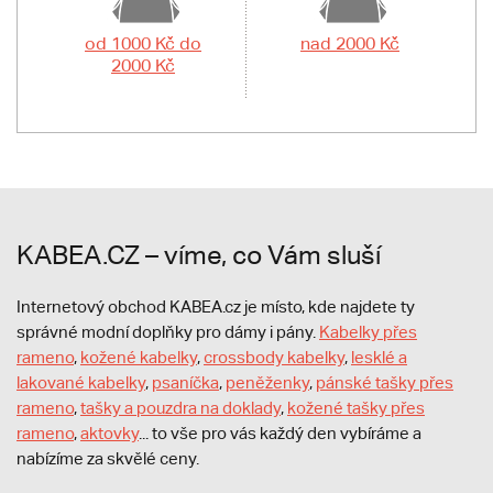
od 1000 Kč do
nad 2000 Kč
2000 Kč
KABEA.CZ – víme, co Vám sluší
Internetový obchod KABEA.cz je místo, kde najdete ty
správné modní doplňky pro dámy i pány.
Kabelky přes
rameno
,
kožené kabelky
,
crossbody kabelky
,
lesklé a
lakované kabelky
,
psaníčka
,
peněženky
,
pánské tašky přes
rameno
,
tašky a pouzdra na doklady
,
kožené tašky přes
rameno
,
aktovky
... to vše pro vás každý den vybíráme a
nabízíme za skvělé ceny.