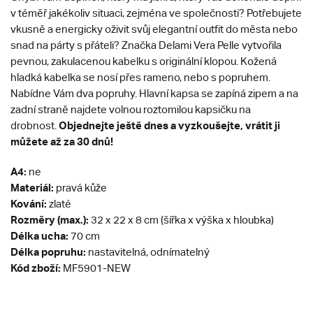
v téměř jakékoliv situaci, zejména ve společnosti? Potřebujete
vkusně a energicky oživit svůj elegantní outfit do města nebo
snad na párty s přáteli? Značka Delami Vera Pelle vytvořila
pevnou, zakulacenou kabelku s originální klopou. Kožená
hladká kabelka se nosí přes rameno, nebo s popruhem.
Nabídne Vám dva popruhy. Hlavní kapsa se zapíná zipem a na
zadní straně najdete volnou roztomilou kapsičku na
Objednejte ještě dnes a vyzkoušejte, vrátit ji
drobnost.
můžete až za 30 dnů!
A4:
ne
Materiál:
pravá kůže
Kování:
zlaté
Rozměry (max.):
32 x 22 x 8 cm (šířka x výška x hloubka)
Délka ucha:
70 cm
Délka popruhu:
nastavitelná, odnímatelný
Kód zboží:
MF5901-NEW