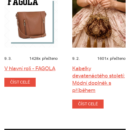
9. 3.
1428x
přečteno
9. 2.
1601x
přečteno
V hlavní roli - FAGOLA
Kabelky
devatenáctého století:
ČÍST CELÉ
Módní doplněk s
příběhem
ČÍST CELÉ