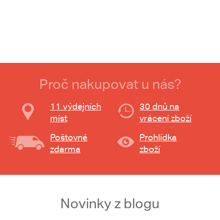
Proč nakupovat u nás?
11 výdejních
30 dnů na
míst
vrácení zboží
Poštovné
Prohlídka
zdarma
zboží
Novinky z blogu