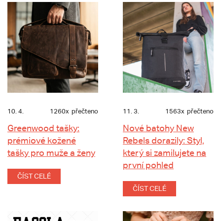
10. 4.
1260x
přečteno
11. 3.
1563x
přečteno
Greenwood tašky:
Nové batohy New
prémiové kožené
Rebels dorazily: Styl,
tašky pro muže a ženy
který si zamilujete na
první pohled
ČÍST CELÉ
ČÍST CELÉ