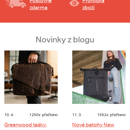
Poštovné
Prohlídka
zdarma
zboží
Novinky z blogu
10. 4.
1250x
přečteno
11. 3.
1552x
přečteno
Greenwood tašky:
Nové batohy New