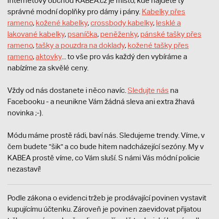
Internetový obchod KABEA.cz je místo, kde najdete ty
správné modní doplňky pro dámy i pány.
Kabelky přes
rameno
,
kožené kabelky
,
crossbody kabelky
,
lesklé a
lakované kabelky
,
psaníčka
,
peněženky
,
pánské tašky přes
rameno
,
tašky a pouzdra na doklady
,
kožené tašky přes
rameno
,
aktovky
... to vše pro vás každý den vybíráme a
nabízíme za skvělé ceny.
Vždy od nás dostanete i něco navíc.
S
ledujte nás
na
Facebooku - a neunikne Vám žádná sleva ani extra žhavá
novinka ;-).
Módu máme prostě rádi, baví nás. Sledujeme trendy. Víme, v
čem budete "šik" a co bude hitem nadcházející sezóny. My v
KABEA prostě víme, co Vám sluší. S námi Vás módní policie
nezastaví!
Podle zákona o evidenci tržeb je prodávající povinen vystavit
kupujícímu účtenku. Zároveň je povinen zaevidovat přijatou