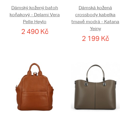
Dámský kožený batoh
Dámská kožená
koňakový - Delami Vera
crossbody kabelka
Pelle Heylo
tmavě modrá - Katana
Yeiny
2 490 Kč
2 199 Kč