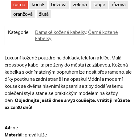
černá
koňak
béžová
zelená
taupe
růžová
oranžová
žlutá
Kategorie
Dámské kožené kabelky
,
Černé kožené
kabelky
Luxusní kožené pouzdro na doklady, telefon a klíče. Malá
crossbody kabelka pro ženy do města i za zábavou. Kožená
kabelka s odnímatelným popruhem lze nosit přes rameno, ale
díky poutku na zadní straně i na opasku! Módní a moderní
kousek se dvěma hlavními kapsami se zipy dodá Vašemu
oblečení styl a stane se praktickým modelem na každý
Objednejte ještě dnes a vyzkoušejte, vrátit ji můžete
den.
až za 30 dnů!
A4:
ne
Materiál:
pravá kůže