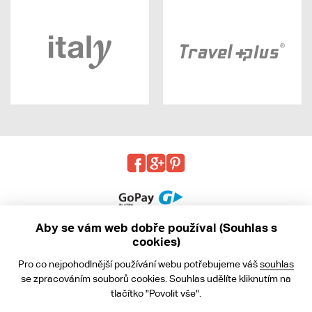
Aby se vám web dobře používal (Souhlas s
cookies)
© 2013 - 2026 kabea.cz
Pro co nejpohodlnější používání webu potřebujeme váš
souhlas
Obchodní podmínky
se zpracováním souborů cookies. Souhlas udělíte kliknutím na
tlačítko "Povolit vše".
Ochrana osobních údajů