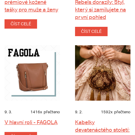
prémiové kožené
Rebels dorazily: Styl,
tašky pro muže a ženy
který si zamilujete na
první pohled
ČÍST CELÉ
ČÍST CELÉ
9. 3.
1416x
přečteno
9. 2.
1592x
přečteno
V hlavní roli - FAGOLA
Kabelky
devatenáctého století: