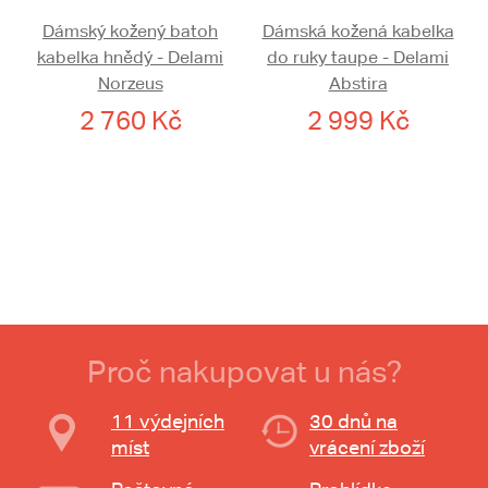
Dámský kožený batoh
Dámská kožená kabelka
kabelka hnědý - Delami
do ruky taupe - Delami
Norzeus
Abstira
2 760 Kč
2 999 Kč
Proč nakupovat u nás?
11 výdejních
30 dnů na
míst
vrácení zboží