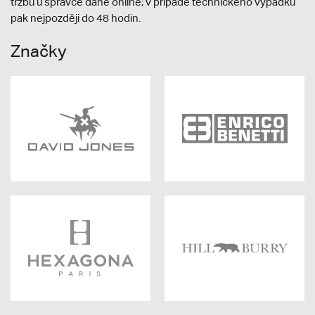
tržbu u správce daně online; v případě technického výpadku
pak nejpozději do 48 hodin.
Značky