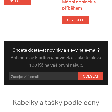
ČÍST CELÉ
Módní doplněk s
příběhem
ČÍST CELÉ
Chcete dostávat novinky a slevy na e-mail?
Přihlaste se k odběru novinek a získejte slevu
100 Kč na váš první nákup.
ODESLAT
Kabelky a tašky podle ceny