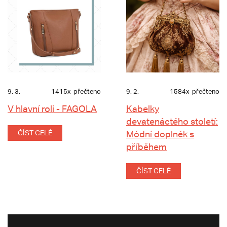
9. 3.
1415x
přečteno
9. 2.
1584x
přečteno
V hlavní roli - FAGOLA
Kabelky
devatenáctého století:
ČÍST CELÉ
Módní doplněk s
příběhem
ČÍST CELÉ