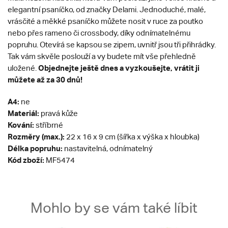
elegantní psaníčko, od značky Delami.
Jednoduché, malé,
vrásčité a měkké psaníčko můžete nosit v ruce za poutko
nebo přes rameno či crossbody, díky odnímatelnému
popruhu. Otevírá se kapsou se zipem, uvnitř jsou tři přihrádky.
Tak vám skvěle poslouží a vy budete mít vše přehledně
Objednejte ještě dnes a vyzkoušejte, vrátit ji
uložené.
můžete až za 30 dnů!
A4:
ne
Materiál:
pravá kůže
Kování:
stříbrné
Rozměry (max.):
22 x 16 x 9 cm (šířka x výška x hloubka)
Délka popruhu:
nastavitelná, odnímatelný
Kód zboží:
MF5474
Mohlo by se vám také líbit