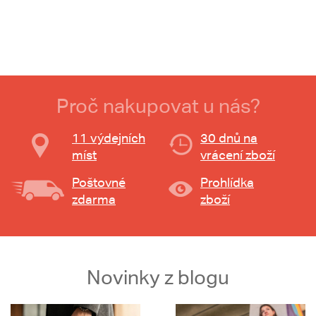
Proč nakupovat u nás?
11 výdejních
30 dnů na
míst
vrácení zboží
Poštovné
Prohlídka
zdarma
zboží
Novinky z blogu