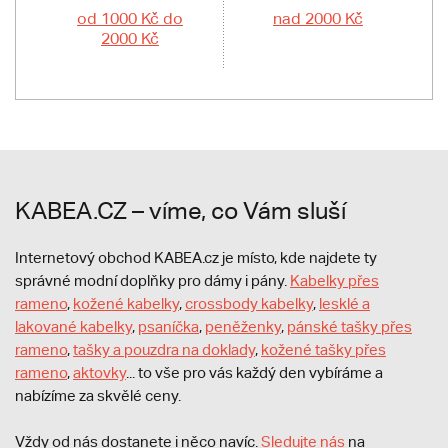
od 1000 Kč do
nad 2000 Kč
2000 Kč
KABEA.CZ – víme, co Vám sluší
Internetový obchod KABEA.cz je místo, kde najdete ty
správné modní doplňky pro dámy i pány.
Kabelky přes
rameno
,
kožené kabelky
,
crossbody kabelky
,
lesklé a
lakované kabelky
,
psaníčka
,
peněženky
,
pánské tašky přes
rameno
,
tašky a pouzdra na doklady
,
kožené tašky přes
rameno
,
aktovky
... to vše pro vás každý den vybíráme a
nabízíme za skvělé ceny.
Vždy od nás dostanete i něco navíc.
S
ledujte nás
na