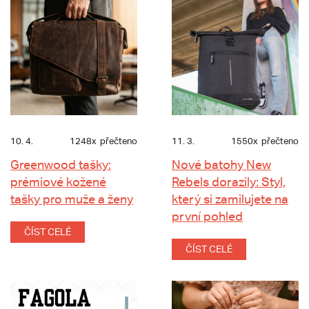
10. 4.
1248x
přečteno
11. 3.
1550x
přečteno
Greenwood tašky:
Nové batohy New
prémiové kožené
Rebels dorazily: Styl,
tašky pro muže a ženy
který si zamilujete na
první pohled
ČÍST CELÉ
ČÍST CELÉ