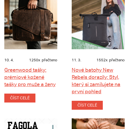
10. 4.
1250x
přečteno
11. 3.
1552x
přečteno
Greenwood tašky:
Nové batohy New
prémiové kožené
Rebels dorazily: Styl,
tašky pro muže a ženy
který si zamilujete na
první pohled
ČÍST CELÉ
ČÍST CELÉ