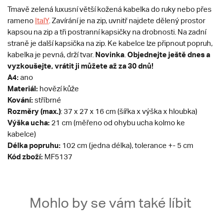
Tmavě zelená luxusní větší kožená kabelka do ruky nebo přes
rameno
ItalY
. Zavírání je na zip, uvnitř najdete dělený prostor
kapsou na zip a tři postranní kapsičky na drobnosti. Na zadní
straně je další kapsička na zip. Ke kabelce lze připnout popruh,
Novinka
Objednejte ještě dnes a
kabelka je pevná, drží tvar.
.
vyzkoušejte, vrátit ji můžete až za 30 dnů!
A4:
ano
Materiál:
hovězí kůže
Kování:
stříbrné
Rozměry (max.)
: 37 x 27 x 16 cm (šířka x výška x hloubka)
Výška ucha:
21 cm (měřeno od ohybu ucha kolmo ke
kabelce)
Délka popruhu:
102 cm (jedna délka), tolerance +- 5 cm
Kód zboží:
MF5137
Mohlo by se vám také líbit