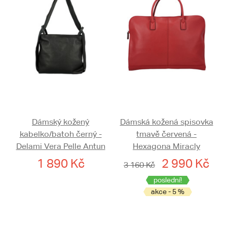
Dámský kožený
Dámská kožená spisovka
kabelko/batoh černý -
tmavě červená -
Delami Vera Pelle Antun
Hexagona Miracly
1 890 Kč
2 990 Kč
3 160 Kč
poslední!
akce - 5 %