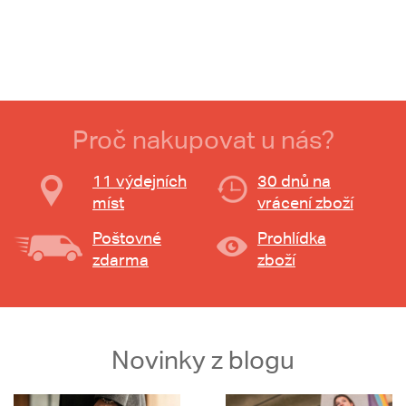
Proč nakupovat u nás?
11 výdejních
30 dnů na
míst
vrácení zboží
Poštovné
Prohlídka
zdarma
zboží
Novinky z blogu