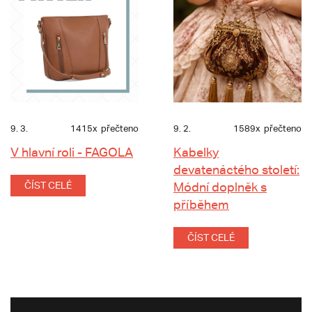
9. 3.
1415x
přečteno
9. 2.
1589x
přečteno
V hlavní roli - FAGOLA
Kabelky
devatenáctého století:
ČÍST CELÉ
Módní doplněk s
příběhem
ČÍST CELÉ