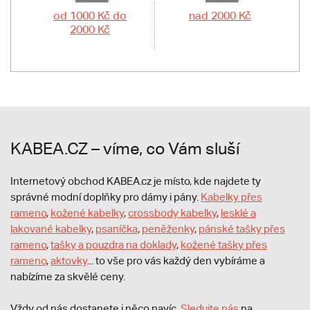
od 1000 Kč do
nad 2000 Kč
2000 Kč
KABEA.CZ – víme, co Vám sluší
Internetový obchod KABEA.cz je místo, kde najdete ty
správné modní doplňky pro dámy i pány.
Kabelky přes
rameno
,
kožené kabelky
,
crossbody kabelky
,
lesklé a
lakované kabelky
,
psaníčka
,
peněženky
,
pánské tašky přes
rameno
,
tašky a pouzdra na doklady
,
kožené tašky přes
rameno
,
aktovky
... to vše pro vás každý den vybíráme a
nabízíme za skvělé ceny.
Vždy od nás dostanete i něco navíc.
S
ledujte nás
na