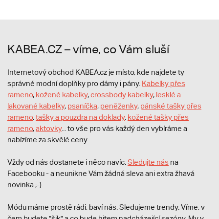
KABEA.CZ – víme, co Vám sluší
Internetový obchod KABEA.cz je místo, kde najdete ty
správné modní doplňky pro dámy i pány.
Kabelky přes
rameno
,
kožené kabelky
,
crossbody kabelky
,
lesklé a
lakované kabelky
,
psaníčka
,
peněženky
,
pánské tašky přes
rameno
,
tašky a pouzdra na doklady
,
kožené tašky přes
rameno
,
aktovky
... to vše pro vás každý den vybíráme a
nabízíme za skvělé ceny.
Vždy od nás dostanete i něco navíc.
S
ledujte nás
na
Facebooku - a neunikne Vám žádná sleva ani extra žhavá
novinka ;-).
Módu máme prostě rádi, baví nás. Sledujeme trendy. Víme, v
čem budete "šik" a co bude hitem nadcházející sezóny. My v