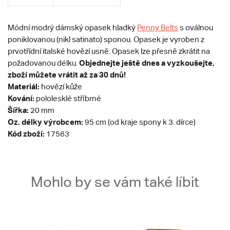
Módní modrý dámský opasek hladký
Penny Belts
s oválnou
poniklovanou (nikl satinato) sponou. Opasek je vyroben z
prvotřídní italské hovězí usně. Opasek lze přesně zkrátit na
Objednejte ještě dnes a vyzkoušejte,
požadovanou délku.
zboží můžete vrátit až za 30 dnů!
Materiál:
hovězí kůže
Kování:
pololesklé stříbrné
Šířka:
20 mm
Oz. délky výrobcem:
95 cm (od kraje spony k 3. dírce)
Kód zboží:
17563
Mohlo by se vám také líbit