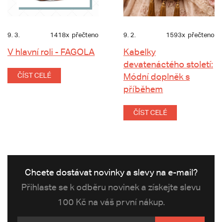
9. 3.
1418x
přečteno
9. 2.
1593x
přečteno
V hlavní roli - FAGOLA
Kabelky
devatenáctého století:
ČÍST CELÉ
Módní doplněk s
příběhem
ČÍST CELÉ
Chcete dostávat novinky a slevy na e-mail?
Přihlaste se k odběru novinek a získejte slevu
100 Kč na váš první nákup.