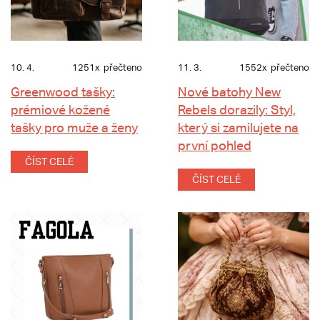
10. 4.
1251x
přečteno
11. 3.
1552x
přečteno
Greenwood tašky:
Nové batohy New
prémiové kožené
Rebels dorazily: Styl,
tašky pro muže a ženy
který si zamilujete na
první pohled
ČÍST CELÉ
ČÍST CELÉ