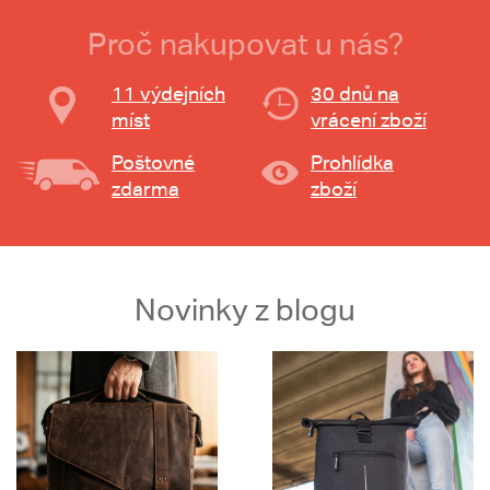
Proč nakupovat u nás?
11 výdejních
30 dnů na
míst
vrácení zboží
Poštovné
Prohlídka
zdarma
zboží
Novinky z blogu