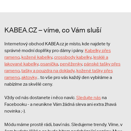
KABEA.CZ – víme, co Vám sluší
Internetový obchod KABEA.cz je místo, kde najdete ty
správné modní doplňky pro dámy i pány.
Kabelky přes
rameno
,
kožené kabelky
,
crossbody kabelky
,
lesklé a
lakované kabelky
,
psaníčka
,
peněženky
,
pánské tašky přes
rameno
,
tašky a pouzdra na doklady
,
kožené tašky přes
rameno
,
aktovky
... to vše pro vás každý den vybíráme a
nabízíme za skvělé ceny.
Vždy od nás dostanete i něco navíc.
S
ledujte nás
na
Facebooku - a neunikne Vám žádná sleva ani extra žhavá
novinka ;-).
Módu máme prostě rádi, baví nás. Sledujeme trendy. Víme, v