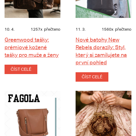
10. 4.
1257x
přečteno
11. 3.
1560x
přečteno
Greenwood tašky:
Nové batohy New
prémiové kožené
Rebels dorazily: Styl,
tašky pro muže a ženy
který si zamilujete na
první pohled
ČÍST CELÉ
ČÍST CELÉ