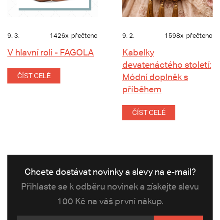
9. 3.
1426x
přečteno
9. 2.
1598x
přečteno
V hlavní roli - FAGOLA
Kabelky
devatenáctého století:
ČÍST CELÉ
Módní doplněk s
příběhem
ČÍST CELÉ
Chcete dostávat novinky a slevy na e-mail?
Přihlaste se k odběru novinek a získejte slevu
100 Kč na váš první nákup.