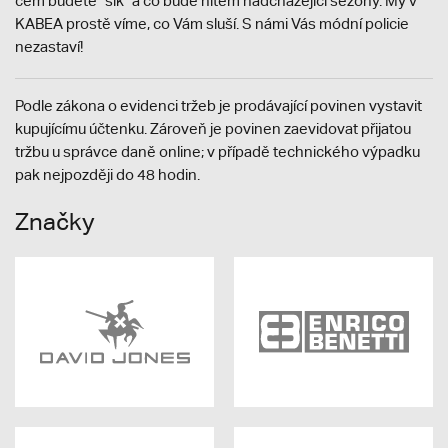
čem budete "šik" a co bude hitem nadcházející sezóny. My v
KABEA prostě víme, co Vám sluší. S námi Vás módní policie
nezastaví!
Podle zákona o evidenci tržeb je prodávající povinen vystavit
kupujícímu účtenku. Zároveň je povinen zaevidovat přijatou
tržbu u správce daně online; v případě technického výpadku
pak nejpozději do 48 hodin.
Značky