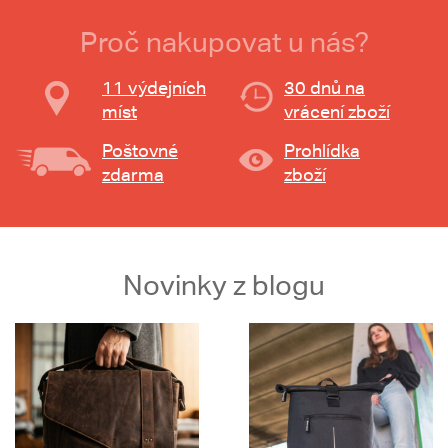
Proč nakupovat u nás?
11 výdejních
30 dnů na
míst
vrácení zboží
Poštovné
Prohlídka
zdarma
zboží
Novinky z blogu