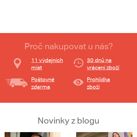
Proč nakupovat u nás?
11 výdejních
30 dnů na
míst
vrácení zboží
Poštovné
Prohlídka
zdarma
zboží
Novinky z blogu