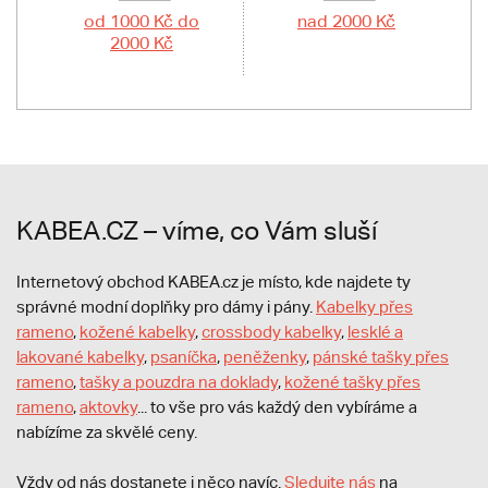
od 1000 Kč do
nad 2000 Kč
2000 Kč
KABEA.CZ – víme, co Vám sluší
Internetový obchod KABEA.cz je místo, kde najdete ty
správné modní doplňky pro dámy i pány.
Kabelky přes
rameno
,
kožené kabelky
,
crossbody kabelky
,
lesklé a
lakované kabelky
,
psaníčka
,
peněženky
,
pánské tašky přes
rameno
,
tašky a pouzdra na doklady
,
kožené tašky přes
rameno
,
aktovky
... to vše pro vás každý den vybíráme a
nabízíme za skvělé ceny.
Vždy od nás dostanete i něco navíc.
S
ledujte nás
na