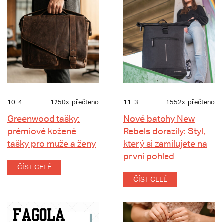
10. 4.
1250x
přečteno
11. 3.
1552x
přečteno
Greenwood tašky:
Nové batohy New
prémiové kožené
Rebels dorazily: Styl,
tašky pro muže a ženy
který si zamilujete na
první pohled
ČÍST CELÉ
ČÍST CELÉ