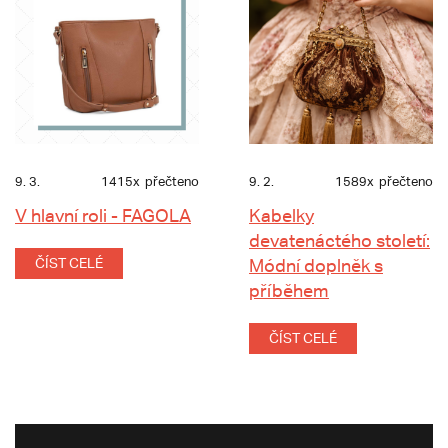
9. 3.
1415x
přečteno
9. 2.
1589x
přečteno
V hlavní roli - FAGOLA
Kabelky
devatenáctého století:
ČÍST CELÉ
Módní doplněk s
příběhem
ČÍST CELÉ