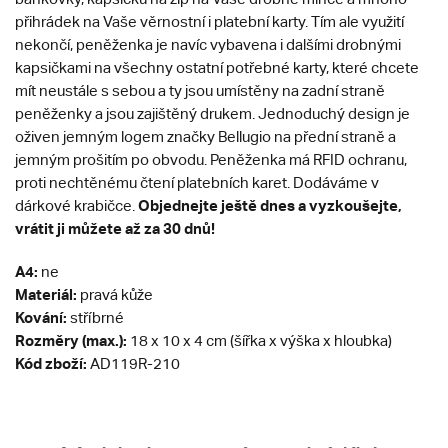
přihrádek na Vaše věrnostní i platební karty. Tím ale využití
nekončí, peněženka je navíc vybavena i dalšími drobnými
kapsičkami na všechny ostatní potřebné karty, které chcete
mít neustále s sebou a ty jsou umístěny na zadní straně
peněženky a jsou zajištěný drukem. Jednoduchý design je
oživen jemným logem značky Bellugio na přední straně a
jemným prošitím po obvodu. Peněženka má RFID ochranu,
proti nechtěnému čtení platebních karet. Dodáváme v
Objednejte ještě dnes a vyzkoušejte,
dárkové krabičce.
vrátit ji můžete až za 30 dnů!
A4:
ne
Materiál:
pravá kůže
Kování:
stříbrné
Rozměry (max.):
18 x 10 x 4 cm (šířka x výška x hloubka)
Kód zboží:
AD119R-210