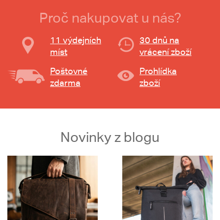
Proč nakupovat u nás?
11 výdejních
30 dnů na
míst
vrácení zboží
Poštovné
Prohlídka
zdarma
zboží
Novinky z blogu