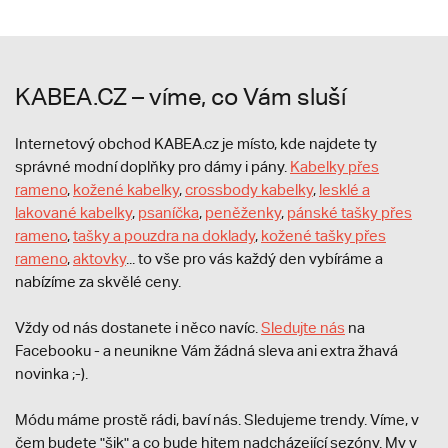
KABEA.CZ – víme, co Vám sluší
Internetový obchod KABEA.cz je místo, kde najdete ty
správné modní doplňky pro dámy i pány.
Kabelky přes
rameno
,
kožené kabelky
,
crossbody kabelky
,
lesklé a
lakované kabelky
,
psaníčka
,
peněženky
,
pánské tašky přes
rameno
,
tašky a pouzdra na doklady
,
kožené tašky přes
rameno
,
aktovky
... to vše pro vás každý den vybíráme a
nabízíme za skvělé ceny.
Vždy od nás dostanete i něco navíc.
S
ledujte nás
na
Facebooku - a neunikne Vám žádná sleva ani extra žhavá
novinka ;-).
Módu máme prostě rádi, baví nás. Sledujeme trendy. Víme, v
čem budete "šik" a co bude hitem nadcházející sezóny. My v