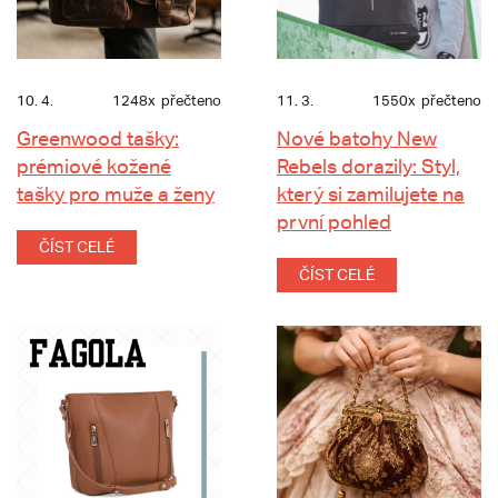
10. 4.
1248x
přečteno
11. 3.
1550x
přečteno
Greenwood tašky:
Nové batohy New
prémiové kožené
Rebels dorazily: Styl,
tašky pro muže a ženy
který si zamilujete na
první pohled
ČÍST CELÉ
ČÍST CELÉ