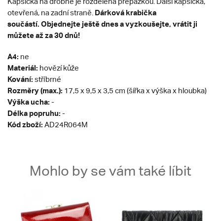
Kapsička na drobné je rozdělena přepážkou. Další kapsička,
Dárková krabička
otevřená, na zadní straně.
součástí.
Objednejte ještě dnes a vyzkoušejte, vrátit ji
můžete až za 30 dnů!
A4:
ne
Materiál:
hovězí kůže
Kování:
stříbrné
Rozměry (max.):
17,5 x 9,5 x 3,5 cm (šířka x výška x hloubka)
Výška ucha:
-
Délka popruhu:
-
Kód zboží:
AD24R064M
Mohlo by se vám také líbit