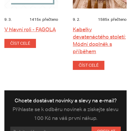
9. 3.
1415x
přečteno
9. 2.
1585x
přečteno
V hlavní roli - FAGOLA
Kabelky
devatenáctého století:
ČÍST CELÉ
Módní doplněk s
příběhem
ČÍST CELÉ
Chcete dostávat novinky a slevy na e-mail?
Přihlaste se k odběru novinek a získejte slevu
100 Kč na váš první nákup.