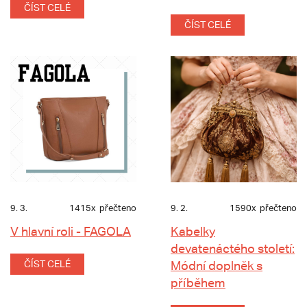
ČÍST CELÉ
ČÍST CELÉ
9. 3.
1415x
přečteno
9. 2.
1590x
přečteno
V hlavní roli - FAGOLA
Kabelky
devatenáctého století:
ČÍST CELÉ
Módní doplněk s
příběhem