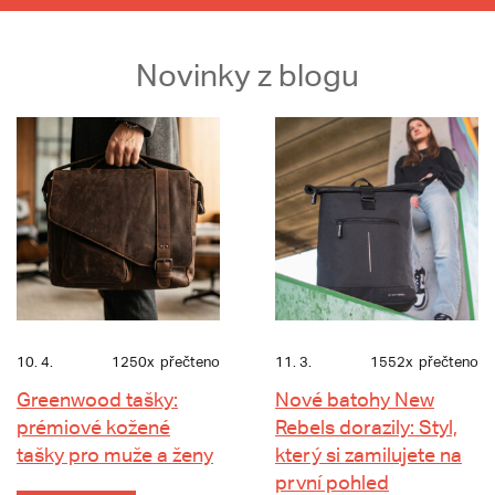
Novinky z blogu
10. 4.
1250x
přečteno
11. 3.
1552x
přečteno
Greenwood tašky:
Nové batohy New
prémiové kožené
Rebels dorazily: Styl,
tašky pro muže a ženy
který si zamilujete na
první pohled