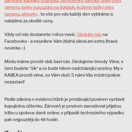
lakované kabelky
,
psaníčka
,
peněženky
,
pánské tašky přes
rameno
,
tašky a pouzdra na doklady
,
kožené tašky přes
rameno
,
aktovky
... to vše pro vás každý den vybíráme a
nabízíme za skvělé ceny.
Vždy od nás dostanete i něco navíc.
S
ledujte nás
na
Facebooku - a neunikne Vám žádná sleva ani extra žhavá
novinka ;-).
Módu máme prostě rádi, baví nás. Sledujeme trendy. Víme, v
čem budete "šik" a co bude hitem nadcházející sezóny. My v
KABEA prostě víme, co Vám sluší. S námi Vás módní policie
nezastaví!
Podle zákona o evidenci tržeb je prodávající povinen vystavit
kupujícímu účtenku. Zároveň je povinen zaevidovat přijatou
tržbu u správce daně online; v případě technického výpadku
pak nejpozději do 48 hodin.