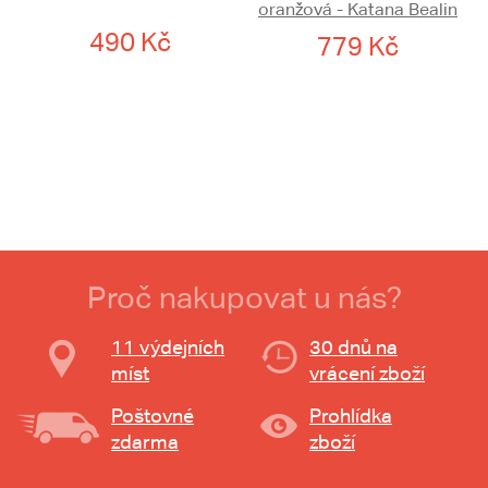
oranžová - Katana Bealin
490 Kč
779 Kč
Proč nakupovat u nás?
11 výdejních
30 dnů na
míst
vrácení zboží
Poštovné
Prohlídka
zdarma
zboží