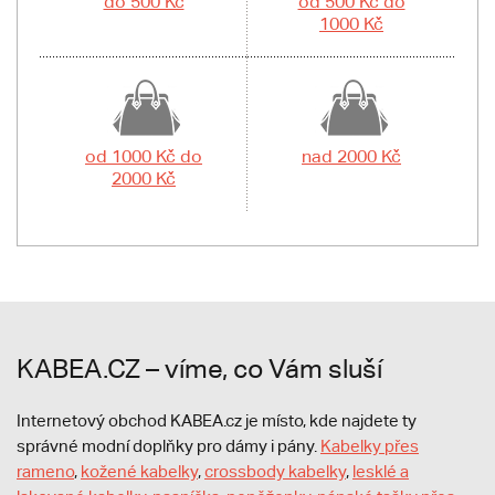
do 500 Kč
od 500 Kč do
1000 Kč
od 1000 Kč do
nad 2000 Kč
2000 Kč
KABEA.CZ – víme, co Vám sluší
Internetový obchod KABEA.cz je místo, kde najdete ty
správné modní doplňky pro dámy i pány.
Kabelky přes
rameno
,
kožené kabelky
,
crossbody kabelky
,
lesklé a