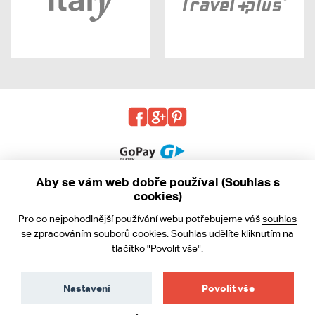
Aby se vám web dobře používal (Souhlas s
cookies)
© 2013 - 2026 kabea.cz
Pro co nejpohodlnější používání webu potřebujeme váš
souhlas
Obchodní podmínky
se zpracováním souborů cookies. Souhlas udělíte kliknutím na
tlačítko "Povolit vše".
Ochrana osobních údajů
Cookies
Nastavení
Povolit vše