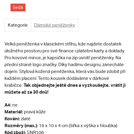
šedá
Kategorie
Dámské peněženky
Velká peněženka v klasickém střihu, kde najdete dostatek
úložného prostoru pro své finance i platební karty a doklady.
Pro kovové mince, je kapsička na zip uvnitř peněženky. Na
přední straně logo značky. Díky hadímu designu, zanecháte
dojem. Stylová kožená peněženka, která vás bude zdobit při
každém placení. Tento kousek dodáváme v dárkové
Tak ob
jednejte ještě dnes a vyzkoušejte, vrátit ji
krabičce.
můžete až za 30 dnů!
A4:
ne
Materiál:
pravá kůže
Kování:
zlaté
Rozměry (max.):
19 x 10 x 4 cm (šířka x výška x hloubka)
Kód zboží:
SNR106