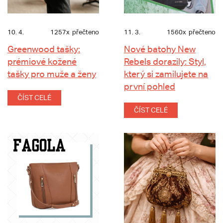
10. 4.
1257x
přečteno
11. 3.
1560x
přečteno
Greenwood tašky:
Nové batohy New
prémiové kožené
Rebels dorazily: Styl,
tašky pro muže a ženy
který si zamilujete na
první pohled
ČÍST CELÉ
ČÍST CELÉ