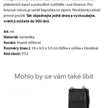
platebních karet a pohodlně roztřídíte i své finance. Pro
kovové mince je uvnitř kapsička se zipem. Peněženku zdobí
Tak objednejte ještě dnes a vyzkoušejte,
jemné prošití.
vrátit ji můžete do 30ti dnů.
A4:
ne
Materiál:
syntetika
Kování:
tmavě stříbrné
Rozměry (max.):
19 x 9,5 x 3,5 cm (šířka x výška x hloubka)
Kód zboží:
Y52
Mohlo by se vám také líbit