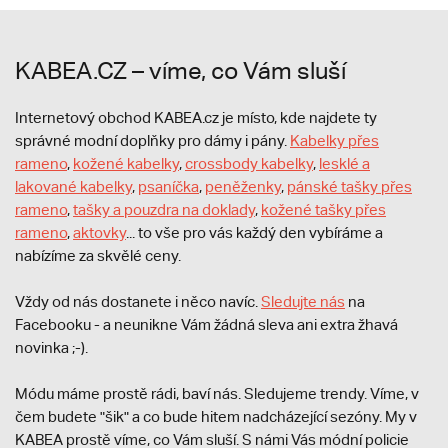
KABEA.CZ – víme, co Vám sluší
Internetový obchod KABEA.cz je místo, kde najdete ty
správné modní doplňky pro dámy i pány.
Kabelky přes
rameno
,
kožené kabelky
,
crossbody kabelky
,
lesklé a
lakované kabelky
,
psaníčka
,
peněženky
,
pánské tašky přes
rameno
,
tašky a pouzdra na doklady
,
kožené tašky přes
rameno
,
aktovky
... to vše pro vás každý den vybíráme a
nabízíme za skvělé ceny.
Vždy od nás dostanete i něco navíc.
S
ledujte nás
na
Facebooku - a neunikne Vám žádná sleva ani extra žhavá
novinka ;-).
Módu máme prostě rádi, baví nás. Sledujeme trendy. Víme, v
čem budete "šik" a co bude hitem nadcházející sezóny. My v
KABEA prostě víme, co Vám sluší. S námi Vás módní policie