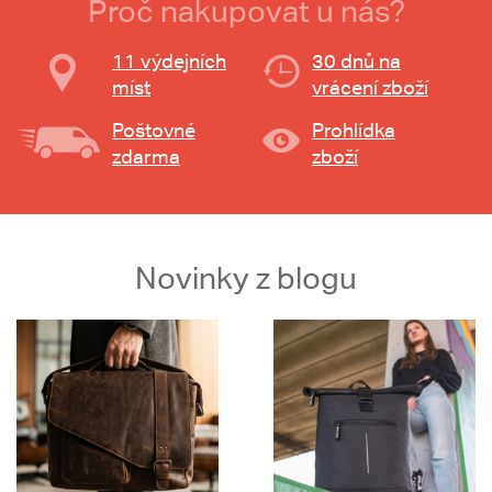
Proč nakupovat u nás?
11 výdejních
30 dnů na
míst
vrácení zboží
Poštovné
Prohlídka
zdarma
zboží
Novinky z blogu