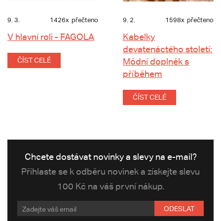
9. 3.
1426x
přečteno
9. 2.
1598x
přečteno
V hlavní roli - FAGOLA
Kabelky
devatenáctého století:
ČÍST CELÉ
Módní doplněk s
příběhem
ČÍST CELÉ
Chcete dostávat novinky a slevy na e-mail?
Přihlaste se k odběru novinek a získejte slevu
100 Kč na váš první nákup.
ODESLAT