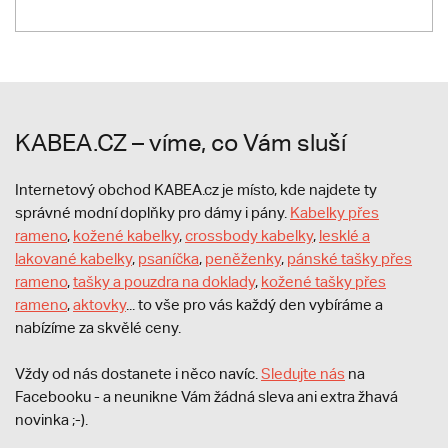
KABEA.CZ – víme, co Vám sluší
Internetový obchod KABEA.cz je místo, kde najdete ty
správné modní doplňky pro dámy i pány.
Kabelky přes
rameno
,
kožené kabelky
,
crossbody kabelky
,
lesklé a
lakované kabelky
,
psaníčka
,
peněženky
,
pánské tašky přes
rameno
,
tašky a pouzdra na doklady
,
kožené tašky přes
rameno
,
aktovky
... to vše pro vás každý den vybíráme a
nabízíme za skvělé ceny.
Vždy od nás dostanete i něco navíc.
S
ledujte nás
na
Facebooku - a neunikne Vám žádná sleva ani extra žhavá
novinka ;-).