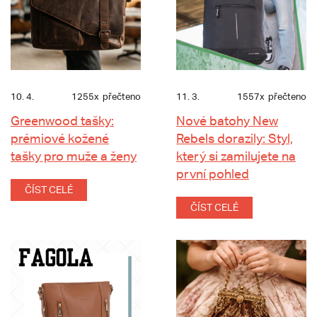
10. 4.
1255x
přečteno
11. 3.
1557x
přečteno
Greenwood tašky:
Nové batohy New
prémiové kožené
Rebels dorazily: Styl,
tašky pro muže a ženy
který si zamilujete na
první pohled
ČÍST CELÉ
ČÍST CELÉ