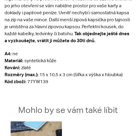
po jeho otevření se vám nabídne prostor pro vaše karty a
doklady i papírové peníze. Uvnitř nechybí i samostatná kapsa
na zip na vaše mince. Další menší zipová kapsička pro tajnosti
je umístěna za hlavní zipovou kapsou. Perfektní kousek, do
Tak objednejte ještě dnes
každé kabelky, ledvinky či batohu.
a vyzkoušejte, vrátit ji můžete do 30ti dnů.
A4:
ne
Materiál:
syntetická kůže
Kování:
zlaté
Rozměry (max.):
15 x 10,5 x 3 cm (šířka x výška x hloubka)
Kód zboží:
77YW139
Mohlo by se vám také líbit