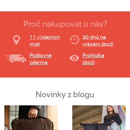
Proč nakupovat u nás?
11 výdejních
30 dnů na
míst
vrácení zboží
Poštovné
Prohlídka
zdarma
zboží
Novinky z blogu