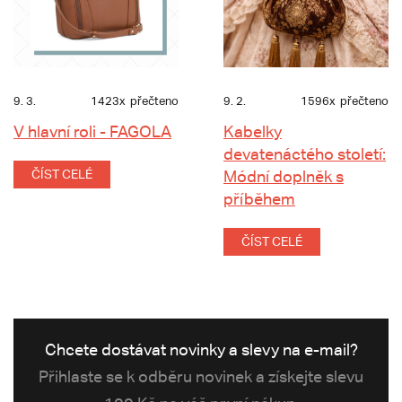
9. 3.
1423x
přečteno
9. 2.
1596x
přečteno
V hlavní roli - FAGOLA
Kabelky
devatenáctého století:
ČÍST CELÉ
Módní doplněk s
příběhem
ČÍST CELÉ
Chcete dostávat novinky a slevy na e-mail?
Přihlaste se k odběru novinek a získejte slevu