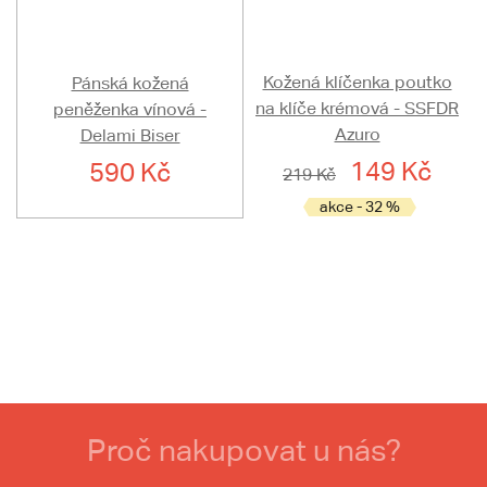
Kožená klíčenka poutko
Pánská kožená
na klíče krémová - SSFDR
peněženka vínová -
Azuro
Delami Biser
149 Kč
590 Kč
219 Kč
akce - 32 %
Proč nakupovat u nás?