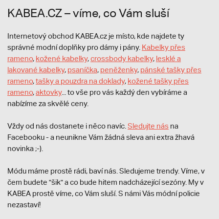
KABEA.CZ – víme, co Vám sluší
Internetový obchod KABEA.cz je místo, kde najdete ty
správné modní doplňky pro dámy i pány.
Kabelky přes
rameno
,
kožené kabelky
,
crossbody kabelky
,
lesklé a
lakované kabelky
,
psaníčka
,
peněženky
,
pánské tašky přes
rameno
,
tašky a pouzdra na doklady
,
kožené tašky přes
rameno
,
aktovky
... to vše pro vás každý den vybíráme a
nabízíme za skvělé ceny.
Vždy od nás dostanete i něco navíc.
S
ledujte nás
na
Facebooku - a neunikne Vám žádná sleva ani extra žhavá
novinka ;-).
Módu máme prostě rádi, baví nás. Sledujeme trendy. Víme, v
čem budete "šik" a co bude hitem nadcházející sezóny. My v
KABEA prostě víme, co Vám sluší. S námi Vás módní policie
nezastaví!