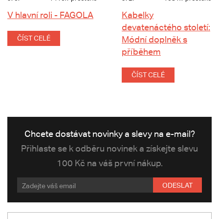
V hlavní roli - FAGOLA
Kabelky
devatenáctého století:
ČÍST CELÉ
Módní doplněk s
příběhem
ČÍST CELÉ
Chcete dostávat novinky a slevy na e-mail?
Přihlaste se k odběru novinek a získejte slevu
100 Kč na váš první nákup.
ODESLAT