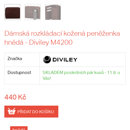
Dámská rozkládací kožená peněženka
hnědá - Diviley M4200
Značka
Dostupnost
SKLADEM posledních pár kusů - 11.8. u
Vás!
440 Kč
PŘIDAT DO KOŠÍKU
hnědá