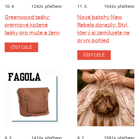
10. 4.
1242x
přečteno
11. 3.
1542x
přečteno
Greenwood tašky:
Nové batohy New
prémiové kožené
Rebels dorazily: Styl,
tašky pro muže a ženy
který si zamilujete na
první pohled
ČÍST CELÉ
ČÍST CELÉ
9. 3.
1410x
přečteno
9. 2.
1581x
přečteno