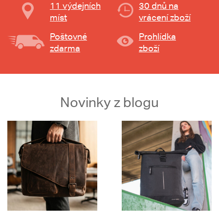
11 výdejních
30 dnů na
míst
vrácení zboží
Poštovné
Prohlídka
zdarma
zboží
Novinky z blogu