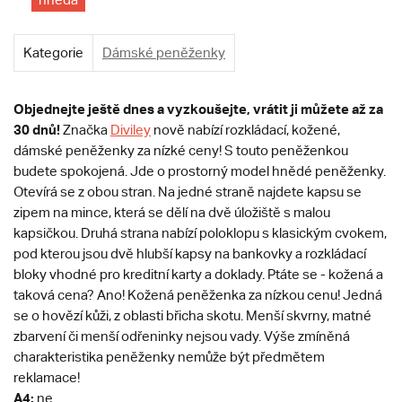
Kategorie
Dámské peněženky
Objednejte ještě dnes a vyzkoušejte, vrátit ji můžete až za
30 dnů!
Značka
Diviley
nově nabízí rozkládací, kožené,
dámské peněženky za nízké ceny! S touto peněženkou
budete spokojená. Jde o prostorný model hnědé peněženky.
Otevírá se z obou stran. Na jedné straně najdete kapsu se
zipem na mince, která se dělí na dvě úložiště s malou
kapsičkou. Druhá strana nabízí poloklopu s klasickým cvokem,
pod kterou jsou dvě hlubší kapsy na bankovky a rozkládací
bloky vhodné pro kreditní karty a doklady. Ptáte se - kožená a
taková cena? Ano! Kožená peněženka za nízkou cenu! Jedná
se o hovězí kůži, z oblasti břicha skotu. Menší skvrny, matné
zbarvení či menší odřeninky nejsou vady. Výše zmíněná
charakteristika peněženky nemůže být předmětem
reklamace!
A4:
ne